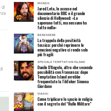
MONDO
 di
Jared Leto, le accuse nel
enza
documentario BBC e il grande
silenzio di Hollywood: «Lo
sapevano tutti, ma nessuno ha
fatto nulla»
BENESSERE
La trappola della positività
tossica: perché reprimere le
emozioni negative ci rende solo
più fragili
SPECIALE TEMPTATION ISLAND
Danilo D’Angelo, altro che seconda
di
possibilità con Francesca: dopo
Temptation Island avrebbe
frequentato la TikToker Simona
Giordano
VIAGGI
Come triplicare lo spazio in valigia
con il segreto del “Rullo Militare”