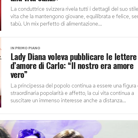
La conduttrice svizzera rivela tutti i dettagli del suo stile
vita che la mantengono giovane, equilibrata e felice, s
tabù. Un mix perfetto di alimentazione...
IN PRIMO PIANO
Lady Diana voleva pubblicare le lettere
d’amore di Carlo: “Il nostro era amore
vero”
La principessa del popolo continua a essere una figura 
straordinaria popolarità e affetto, la cui vita continua a
suscitare un immenso interesse anche a distanza...