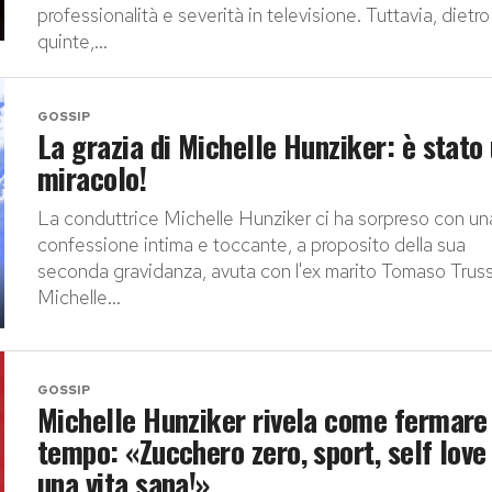
professionalità e severità in televisione. Tuttavia, dietro
quinte,...
GOSSIP
La grazia di Michelle Hunziker: è stato
miracolo!
La conduttrice Michelle Hunziker ci ha sorpreso con un
confessione intima e toccante, a proposito della sua
seconda gravidanza, avuta con l'ex marito Tomaso Truss
Michelle...
GOSSIP
Michelle Hunziker rivela come fermare 
tempo: «Zucchero zero, sport, self love
una vita sana!»