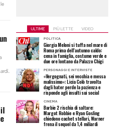
 le
ULTIME
PIÙ LETTE
VIDEO
 un
POLITICA
Giorgia Meloni si tuffa nel mare di
Roma prima dell’autunno caldo:
cena in famiglia, costume verde e
a
due ore lontano da Palazzo Chigi
ardi.
PERSONAGGI E INTERVISTE
«Vergognati, sei vecchia e messa
malissimo»: Licia Colò travolta
dagli hater perde la pazienza e
risponde agli insulti sui social
CINEMA
il
Barbie 2 rischia di saltare:
Margot Robbie e Ryan Gosling
 e
chiedono cachet stellari, Warner
frena il sequel da 1,4 miliardi