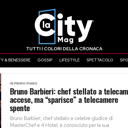
TUTTI I COLORI DELLA CRONACA
Y & BENESSERE
GOSSIP
LIFESTYLE
SPETTACOLO
SP
IN PRIMO PIANO
Bruno Barbieri: chef stellato a teleca
accese, ma “sparisce” a telecamere
spente
Bruno Barbieri, chef stellato e celebre giudice di
MasterChef e 4 Hotel, è conosciuto per la sua