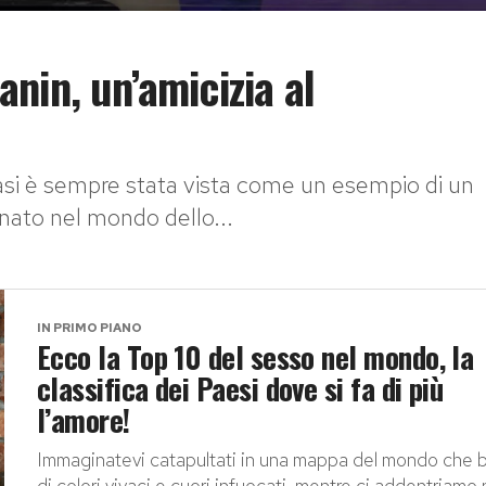
fanin, un’amicizia al
 Blasi è sempre stata vista come un esempio di un
nato nel mondo dello...
IN PRIMO PIANO
Ecco la Top 10 del sesso nel mondo, la
classifica dei Paesi dove si fa di più
l’amore!
Immaginatevi catapultati in una mappa del mondo che br
di colori vivaci e cuori infuocati, mentre ci addentriamo 