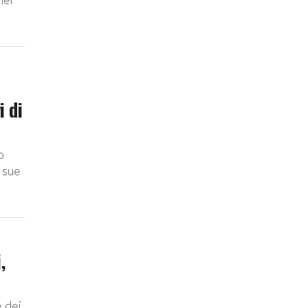
i di
o
e sue
,
 dei