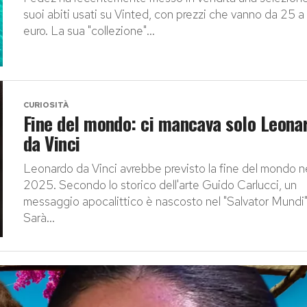
suoi abiti usati su Vinted, con prezzi che vanno da 25 
euro. La sua "collezione"...
CURIOSITÀ
Fine del mondo: ci mancava solo Leona
da Vinci
Leonardo da Vinci avrebbe previsto la fine del mondo n
2025. Secondo lo storico dell'arte Guido Carlucci, un
messaggio apocalittico è nascosto nel "Salvator Mundi"
Sarà...