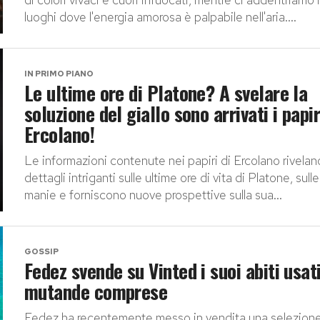
luoghi dove l'energia amorosa è palpabile nell'aria....
IN PRIMO PIANO
Le ultime ore di Platone? A svelare la
soluzione del giallo sono arrivati i papir
Ercolano!
Le informazioni contenute nei papiri di Ercolano rivelan
dettagli intriganti sulle ultime ore di vita di Platone, sull
manie e forniscono nuove prospettive sulla sua...
GOSSIP
Fedez svende su Vinted i suoi abiti usati
mutande comprese
Fedez ha recentemente messo in vendita una selezione