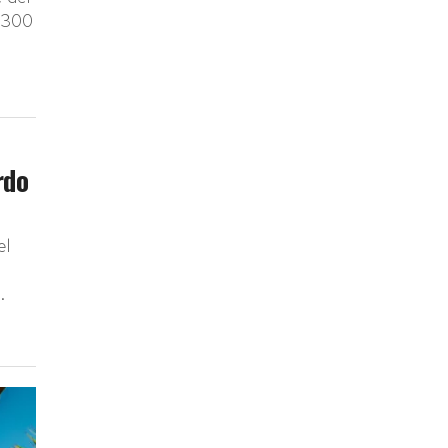
a 300
rdo
el
.