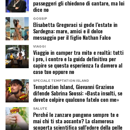
passeggeri gli chiedono di cantare, ma lui
dice no
GOSSIP
Elisabetta Gregoraci si gode l’estate in
Sardegna: mare, amici e il dolce
messaggio per il figlio Nathan Falco
VIAGGI
Viaggio in camper tra mito e realtà: tutti
i pro, i contro e la guida definitiva per
capire se questa esperienza fa davvero al
caso tuo oppure no
SPECIALE TEMPTATION ISLAND
Temptation Island, Giovanni Grazioso
difende Sabrina Soussi: «Basta insulti, se
dovete colpire qualcuno fatelo con me»
SALUTE
Perché le zanzare pungono sempre te e
mai chi ti sta accanto? La clamorosa
scoperta scientifica sull’odore della pelle