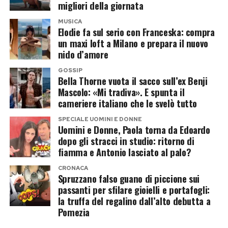
migliori della giornata
MUSICA
Elodie fa sul serio con Franceska: compra
un maxi loft a Milano e prepara il nuovo
nido d’amore
GOSSIP
Bella Thorne vuota il sacco sull’ex Benji
Mascolo: «Mi tradiva». E spunta il
cameriere italiano che le svelò tutto
SPECIALE UOMINI E DONNE
Uomini e Donne, Paola torna da Edoardo
dopo gli stracci in studio: ritorno di
fiamma e Antonio lasciato al palo?
CRONACA
Spruzzano falso guano di piccione sui
passanti per sfilare gioielli e portafogli:
la truffa del regalino dall’alto debutta a
Pomezia