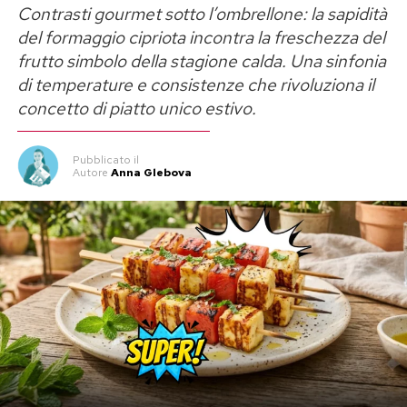
Contrasti gourmet sotto l’ombrellone: la sapidità
Gli ingredienti fondamentali per una
del formaggio cipriota incontra la freschezza del
riuscita perfetta
frutto simbolo della stagione calda. Una sinfonia
di temperature e consistenze che rivoluziona il
La forza di questo condimento risiede nella
concetto di piatto unico estivo.
semplicità dei suoi elementi e nella qualità della
materia prima. La versione classica richiede
Pubblicato
il
Autore
Anna Glebova
pochissimi ingredienti, ma la selezione del tipo di
vegetali risulta determinante per ottenere la
consistenza cremosa e il sapore bilanciato
distintivi della preparazione originale.
Per realizzare circa quattro vasi di conserva
occorrono:
Peperoni rossi dolci (varietà a corno):
3 chili