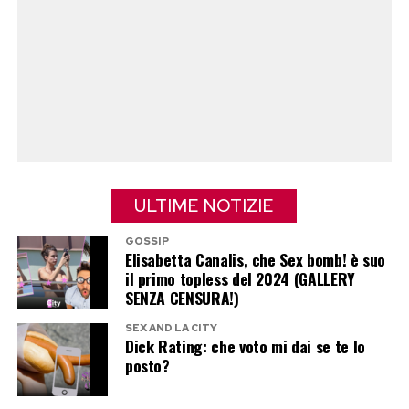
renda appiccicoso il caramello, occorre riporre i
pezzi in un contenitore di latta o in un vaso di
vetro ben sigillato, dove si manterranno
fragranti per diverse settimane.
Post Views:
270
ULTIME NOTIZIE
GOSSIP
Elisabetta Canalis, che Sex bomb! è suo
il primo topless del 2024 (GALLERY
SENZA CENSURA!)
SEX AND LA CITY
Dick Rating: che voto mi dai se te lo
posto?