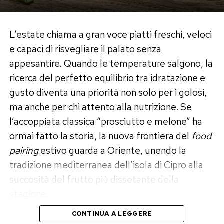
Melanzane:
1 chilo
Olio di semi di girasole o d’oliva:
150 millilitri
L’estate chiama a gran voce piatti freschi, veloci
Aglio:
2 spicchi tritati finemente
e capaci di risvegliare il palato senza
Aceto di vino bianco:
2 cucchiai
appesantire. Quando le temperature salgono, la
Sale fino e pepe nero:
q.b.
ricerca del perfetto equilibrio tra idratazione e
La scelta tradizionale predilige peperoni rossi
gusto diventa una priorità non solo per i golosi,
carnosi e poco idrici, essenziali per evitare che la
ma anche per chi attento alla nutrizione. Se
salsa risulti troppo liquida al termine della
l’accoppiata classica “prosciutto e melone” ha
cottura.
ormai fatto la storia, la nuova frontiera del
food
pairing
estivo guarda a Oriente, unendo la
Il procedimento tradizionale e i
tradizione mediterranea dell’isola di Cipro alla
segreti della cottura
succosità del frutto più dissetante della
stagione.
Il processo di lavorazione richiede pazienza e
CONTINUA A LEGGERE
rispetto dei tempi di riposo per consentire alle
Parliamo dell’incontro ravvicinato tra l’Halloumi