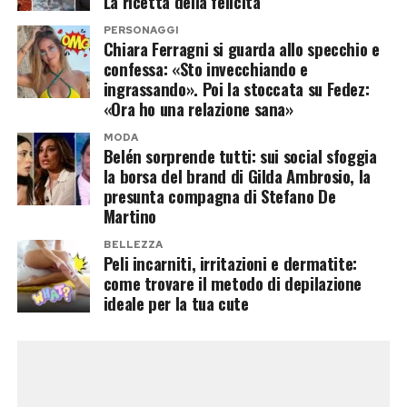
La ricetta della felicità
Consigli di conservazione e
PERSONAGGI
Chiara Ferragni si guarda allo specchio e
abbinamenti sfiziosi
confessa: «Sto invecchiando e
ingrassando». Poi la stoccata su Fedez:
Una volta steso a uno spessore di circa mezzo
«Ora ho una relazione sana»
centimetro, l’impasto deve riposare a
MODA
temperatura ambiente per pochi minuti. Prima
Belén sorprende tutti: sui social sfoggia
la borsa del brand di Gilda Ambrosio, la
del completo raffreddamento, si consiglia di
presunta compagna di Stefano De
inciderlo con un coltello affilato per ricavare
Martino
barrette o rombi regolari. I nutrizionisti
BELLEZZA
suggeriscono che «utilizzare i semi di girasole
Peli incarniti, irritazioni e dermatite:
arricchisce la preparazione di sali minerali come
come trovare il metodo di depilazione
ideale per la tua cute
magnesio e potassio, trasformando una
caramella sfiziosa in uno spezza-fame
energetico per chi pratica sport». Per una
corretta conservazione ed evitare che l’umidità