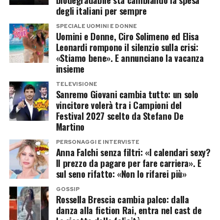
senza grassi per due o tre minuti, in modo da
degli italiani per sempre
rifinire gli spiedini con qualche goccia di glassa di
risvegliare gli oli essenziali e amplificarne
aceto balsamico tradizionale di Modena o una
SPECIALE UOMINI E DONNE
l’aroma. Separatamente, si versa lo zucchero in
Uomini e Donne, Ciro Solimeno ed Elisa
spruzzata di succo di lime appena prima di
Leonardi rompono il silenzio sulla crisi:
un pentolino dal fondo spesso insieme al miele
servire.
«Stiamo bene». E annunciano la vacanza
e al limone, lasciandolo sciogliere a fuoco dolce
insieme
senza mescolare vigorosamente per evitare la
Post Views:
407
TELEVISIONE
cristallizzazione. Non appena il caramello
Sanremo Giovani cambia tutto: un solo
raggiunge un intenso colore nocciola dorato, si
vincitore volerà tra i Campioni del
Festival 2027 scelto da Stefano De
incorporano rapidamente i semi tostati
Martino
mescolando con un cucchiaio di legno. Il
PERSONAGGI E INTERVISTE
composto ottenuto va rovesciato
Anna Falchi senza filtri: «I calendari sexy?
immediatamente su un foglio di carta da forno
Il prezzo da pagare per fare carriera». E
sul seno rifatto: «Non lo rifarei più»
spennellato con un velo d’olio neutro,
livellandolo con la spatola o con il dorso di un
GOSSIP
Rossella Brescia cambia palco: dalla
mattarello unto prima che si solidifichi.
danza alla fiction Rai, entra nel cast de