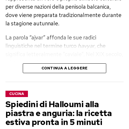
per diverse nazioni della penisola balcanica,
dove viene preparata tradizionalmente durante
la stagione autunnale.
La parola “ajvar” affonda le sue radici
linguistiche nel termine turco
havyar
, che
significa letteralmente “caviale”. Nel XIX secolo,
i ristoratori di Belgrado iniziarono a servire
CONTINUA A LEGGERE
questa preparazione a base di peperoni come
alternativa economica al prezioso caviale di
storione, la cui produzione sul Danubio
CUCINA
attraversava un momento di forte crisi. Con il
Spiedini di Halloumi alla
passare del tempo, la ricetta si è trasformata da
piastra e anguria: la ricetta
rimpiazzo di lusso a pilastro immancabile della
estiva pronta in 5 minuti
cucina casalinga.