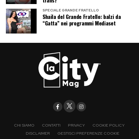
SPECIALE GRANDE FRATELLO
Shaila del Grande Fratello: balzi da
“Gatta” nei programmi Mediaset
CHI SIAMO
CONTATTI
PRIVACY
COOKIE POLICY
DISCLAIMER
GESTISCI PREFERENZE COOKIE