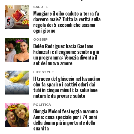
SALUTE
Mangiare il cibo caduto a terra fa
davvero male? Tutta la verità sulla
regola dei 5 secondi che usiamo
ogni giorno
GOSSIP
Belén Rodriguez bacia Gaetano
Fidanzati e il cognome sembra già
un programma: Venezia diventa il
set del nuovo amore
LIFESTYLE
Il trucco del ghiaccio nel lavandino
che fa sparire i cattivi odori dai
tubi in cinque minuti: la soluzione
naturale da provare subito
POLITICA
Giorgia Meloni festeggia mamma
Anna: cena speciale per i 74 anni
della donna più importante della
sua vita