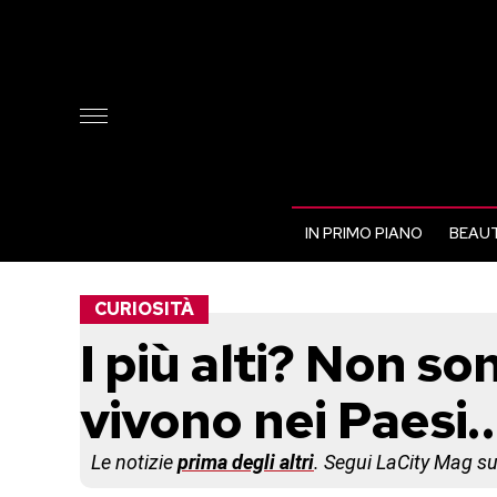
IN PRIMO PIANO
BEAUT
CURIOSITÀ
I più alti? Non s
vivono nei Paesi…
Le notizie
prima degli altri
. Segui LaCity Mag s