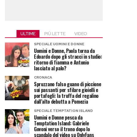
ULTIME
PIÙ LETTE
VIDEO
SPECIALE UOMINI E DONNE
Uomini e Donne, Paola torna da
Edoardo dopo gli stracci in studio:
ritorno di fiamma e Antonio
lasciato al palo?
CRONACA
Spruzzano falso guano di piccione
sui passanti per sfilare gioielli e
portafogli: la truffa del regalino
dall’alto debutta a Pomezia
SPECIALE TEMPTATION ISLAND
Uomini e Donne pesca da
Temptation Island: Gabriele
Govoni verso il trono dopo lo
scandalo del video su OnlyFans