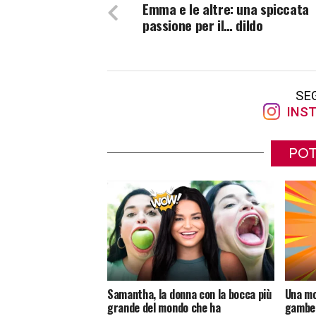
Emma e le altre: una spiccata
passione per il… dildo
SE
INST
POT
Samantha, la donna con la bocca più
Una mo
grande del mondo che ha
gambe 