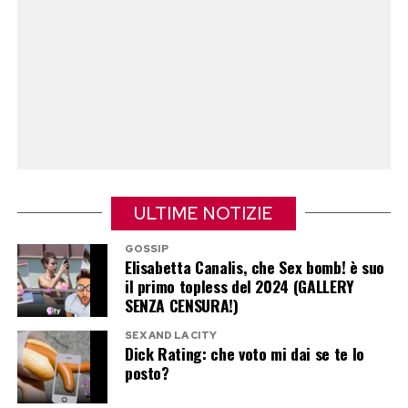
trasforma lo scarto in risorsa, a patto che
l’intera catena — dalla produzione allo
smaltimento domestico — funzioni senza
interruzioni.
Post Views:
101
ULTIME NOTIZIE
GOSSIP
Elisabetta Canalis, che Sex bomb! è suo
il primo topless del 2024 (GALLERY
SENZA CENSURA!)
SEX AND LA CITY
Dick Rating: che voto mi dai se te lo
posto?