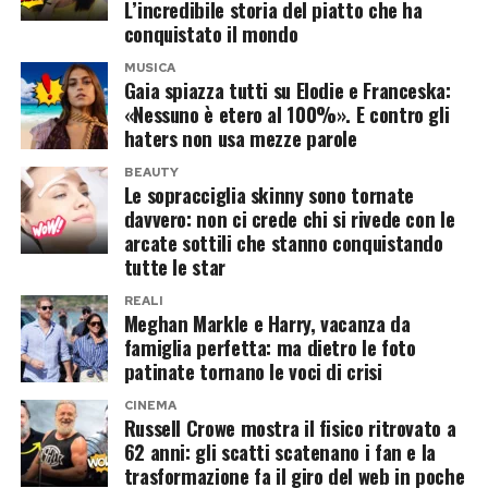
L’incredibile storia del piatto che ha
conquistato il mondo
Come evidenziato dai report di settore,
MUSICA
l’impiego di confezioni eco-compatibili risponde
Gaia spiazza tutti su Elodie e Franceska:
«Nessuno è etero al 100%». E contro gli
a un’esigenza diffusa tra gli acquirenti. I
haters non usa mezze parole
consumatori mostrano una netta preferenza per
le insegne impegnate nella tutela ambientale,
BEAUTY
Le sopracciglia skinny sono tornate
trasformando la sostenibilità da semplice
davvero: non ci crede chi si rivede con le
obbligo normativo a leva strategica. La
arcate sottili che stanno conquistando
tutte le star
presenza di imballaggi sostenibili sugli scaffali
influisce direttamente sulle decisioni d’acquisto,
REALI
Meghan Markle e Harry, vacanza da
premiando i marchi più virtuosi.
famiglia perfetta: ma dietro le foto
patinate tornano le voci di crisi
Le sfide tecnologiche e gestionali
CINEMA
Russell Crowe mostra il fisico ritrovato a
per l’intera filiera
62 anni: gli scatti scatenano i fan e la
trasformazione fa il giro del web in poche