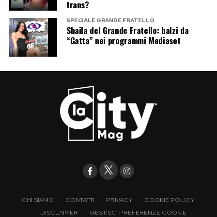
trans?
SPECIALE GRANDE FRATELLO
Shaila del Grande Fratello: balzi da
“Gatta” nei programmi Mediaset
CHI SIAMO
CONTATTI
PRIVACY
COOKIE POLICY
DISCLAIMER
GESTISCI PREFERENZE COOKIE