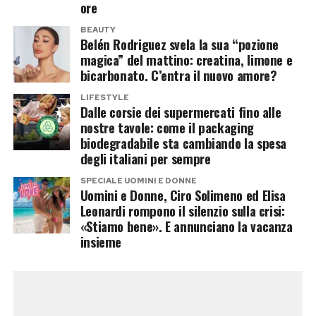
La transizione completa verso le bioplastiche
ore
richiede tuttavia investimenti significativi
BEAUTY
nell’adeguamento delle linee di
Belén Rodriguez svela la sua “pozione
magica” del mattino: creatina, limone e
confezionamento e nella gestione dei costi
bicarbonato. C’entra il nuovo amore?
delle materie prime. Le industrie del comparto
LIFESTYLE
sono al lavoro per ottimizzare le prestazioni
Dalle corsie dei supermercati fino alle
meccaniche e termiche delle nuove pellicole
nostre tavole: come il packaging
biodegradabile sta cambiando la spesa
protettive.
degli italiani per sempre
In questo contesto, la corretta gestione del fine
SPECIALE UOMINI E DONNE
Uomini e Donne, Ciro Solimeno ed Elisa
vita rappresenta l’ultimo tassello
Leonardi rompono il silenzio sulla crisi:
fondamentale. Il conferimento dei packaging
«Stiamo bene». E annunciano la vacanza
nella raccolta differenziata della frazione
insieme
organica consente di generare compost per
l’agricoltura, chiudendo virtuosamente il ciclo
delle risorse. Un processo circolare che