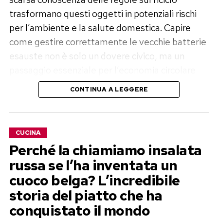
trasformano questi oggetti in potenziali rischi
per l’ambiente e la salute domestica. Capire
come gestire correttamente le vecchie batterie
esauste non è solo un dovere civico, ma un
passaggio essenziale per l’economia circolare
del nostro Paese.
CONTINUA A LEGGERE
I pericoli invisibili tra le pareti
domestiche
CUCINA
Perché la chiamiamo insalata
Un accumulatore esausto non è mai del tutto
russa se l’ha inventata un
inerte. Con il passare del tempo e a causa del
cuoco belga? L’incredibile
naturale degrado dei materiali, l’involucro
storia del piatto che ha
esterno di pile e batterie può deteriorarsi,
conquistato il mondo
provocando la fuoriuscita di sostanze chimiche