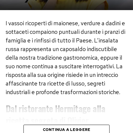
Fortunatamente, il processo di smaltimento e
riciclo permette di recuperare una percentuale
I vassoi ricoperti di maionese, verdure a dadini e
elevatissima dei materiali che compongono
sottaceti compaiono puntuali durante i pranzi di
questi dispositivi. Attraverso trattamenti
famiglia e i rinfissi di tutto il Paese. L’insalata
specifici, le industrie specializzate riescono a
russa rappresenta un caposaldo indiscutibile
estrarre metalli preziosi che possono tornare
della nostra tradizione gastronomica, eppure il
immediatamente nei cicli produttivi.
suo nome continua a suscitare interrogativi. La
risposta alla sua origine risiede in un intreccio
Il cobalto, il litio e il nichel recuperati vengono
affascinante tra ricette di lusso, segreti
impiegati per la produzione di nuovi
industriali e profonde trasformazioni storiche.
accumulatori per auto elettriche o dispositivi
elettronici di ultima generazione, riducendo la
Dal ristorante Hermitage alla
necessità di estraggere nuove materie prime
ricetta segreta di Olivier
dalle miniere globali. Questo meccanismo
abbatte drasticamente le emissioni di anidride
CONTINUA A LEGGERE