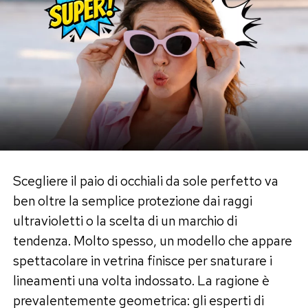
Da mesi Gilda Ambrosio viene accostata a
Stefano De Martino. I due non hanno mai
ufficializzato una relazione, ma vengono spesso
descritti come molto legati e sono stati più
volte fotografati insieme. Né il conduttore né la
stilista hanno mai confermato pubblicamente la
natura del loro rapporto.
Scegliere il paio di occhiali da sole perfetto va
Proprio per questo motivo la scelta di Belén di
ben oltre la semplice protezione dai raggi
mostrare una borsa firmata dal brand di
ultravioletti o la scelta di un marchio di
Ambrosio ha attirato l’attenzione degli
tendenza. Molto spesso, un modello che appare
appassionati di gossip.
spettacolare in vetrina finisce per snaturare i
Un gesto casuale o un segnale di
lineamenti una volta indossato. La ragione è
prevalentemente geometrica: gli esperti di
distensione?