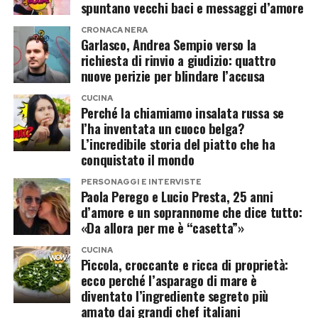
spuntano vecchi baci e messaggi d’amore
Se il bianco ottico rimane il riflettore naturale
CRONACA NERA
per eccellenza contro i raggi solari, la moda
Garlasco, Andrea Sempio verso la
richiesta di rinvio a giudizio: quattro
offre alternative decisamente più sofisticate. La
nuove perizie per blindare l’accusa
tendenza cromatica spinge forte sulle tonalità
CUCINA
sorbetto e pastello: verde menta, giallo burro,
Perché la chiamiamo insalata russa se
celeste polvere e rosa cipria.
l’ha inventata un cuoco belga?
L’incredibile storia del piatto che ha
Questi colori non solo assorbono molto meno
conquistato il mondo
calore rispetto ai toni scuri come il nero o il blu
PERSONAGGI E INTERVISTE
Paola Perego e Lucio Presta, 25 anni
notte, ma regalano immediatamente
d’amore e un soprannome che dice tutto:
un’estetica fresca, rilassata e squisitamente
«Da allora per me è “casetta”»
riviera. Il tocco di classe? Accessori in materiali
CUCINA
naturali come borse in paglia o rafia e sandali
Piccola, croccante e ricca di proprietà:
ecco perché l’asparago di mare è
flat in cuoio artigianale. Il gelato si scioglierà, il
diventato l’ingrediente segreto più
vostro stile decisamente no.
amato dai grandi chef italiani