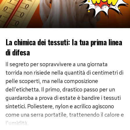
pronunciati che stringono verso un mento
affilato. Per questa conformazione, gli stilisti
raccomandano occhiali che non appesantiscano
la zona temporale: funzionano benissimo le
montature
drop
(a goccia) o i modelli
cat-eye
La chimica dei tessuti: la tua prima linea
leggeri, a patto che non siano troppo sporgenti
di difesa
verso l’alto. Ottime anche le strutture
rimless
,
ovvero prive di cornice inferiore, che bilanciano
Il segreto per sopravvivere a una giornata
la parte alta del viso.
torrida non risiede nella quantità di centimetri di
pelle scoperti, ma nella composizione
Per il viso a triangolo classico, con mascella larga
dell’etichetta. Il primo, drastico passo per un
e fronte stretta, la strategia si ribalta: servono
guardaroba a prova di estate è bandire i tessuti
montature che concentrino l’attenzione e il
sintetici. Poliestere, nylon e acrilico agiscono
volume sulla parte superiore, come i modelli
come una serra portatile, trattenendo il calore e
clubmaster
o le montature arricchite da dettagli
l’umidità.
decorativi lungo la linea delle sopracciglia.