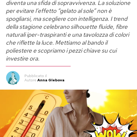
diventa una sfida di sopravvivenza. La soluzione
allunga visivamente il volto e dona una
per evitare l’effetto “gelato al sole” non è
maggiore definizione ai lineamenti.
Post Views:
238
spogliarsi, ma scegliere con intelligenza. I trend
della stagione celebrano silhouette fluide, fibre
Al contrario, chi possiede un viso squadrato,
naturali iper-traspiranti e una tavolozza di colori
segnato da una mascella prominente e da una
che riflette la luce. Mettiamo al bando il
fronte ampia, trae massimo beneficio dalle
poliestere e scopriamo i pezzi chiave su cui
montature arrotondate o ovali. I modelli dalle
investire ora.
linee morbide e sottili ammorbidiscono i tratti
più rigidi, spezzando la durezza della mascella
Pubblicato
il
Autore
Anna Glebova
senza appesantire la parte superiore del volto.
Volto a cuore o triangolare: l’importanza
dei volumi inferiori
I visi a cuore, noti anche come a triangolo
inverso, presentano una fronte ampia e zigomi