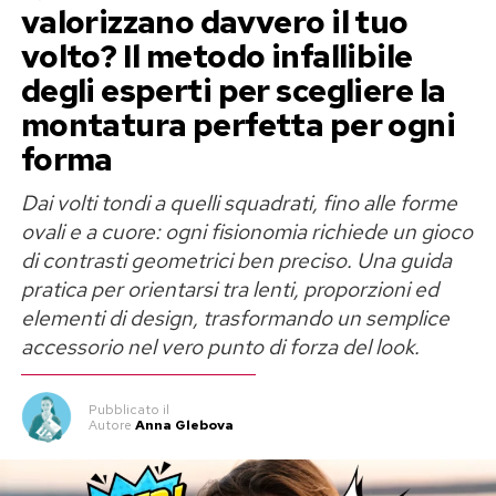
La borsa mostrata da Belén appartiene alla
valorizzano davvero il tuo
collezione di
The Attico
e, sul sito ufficiale del
volto? Il metodo infallibile
marchio, viene proposta a un prezzo di circa
degli esperti per scegliere la
1.690 euro
.
montatura perfetta per ogni
forma
La presenza del tag al brand ha fatto subito
discutere. C’è chi ipotizza una semplice
Dai volti tondi a quelli squadrati, fino alle forme
collaborazione commerciale, chi pensa a un
ovali e a cuore: ogni fisionomia richiede un gioco
omaggio ricevuto dall’azienda e chi, invece, ci
di contrasti geometrici ben preciso. Una guida
pratica per orientarsi tra lenti, proporzioni ed
legge un messaggio più sottile. Al momento,
elementi di design, trasformando un semplice
però, non ci sono elementi che chiariscano se si
accessorio nel vero punto di forza del look.
tratti di un acquisto personale, di un regalo o di
un contenuto promozionale.
Pubblicato
il
Autore
Anna Glebova
Gilda Ambrosio e Stefano De
Martino, il gossip continua