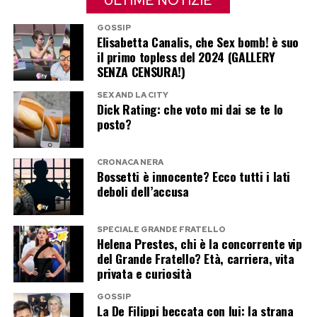
ULTIME NOTIZIE
GOSSIP
Elisabetta Canalis, che Sex bomb! è suo
il primo topless del 2024 (GALLERY
SENZA CENSURA!)
SEX AND LA CITY
Dick Rating: che voto mi dai se te lo
posto?
CRONACA NERA
Bossetti è innocente? Ecco tutti i lati
deboli dell’accusa
SPECIALE GRANDE FRATELLO
Helena Prestes, chi è la concorrente vip
del Grande Fratello? Età, carriera, vita
privata e curiosità
GOSSIP
La De Filippi beccata con lui: la strana