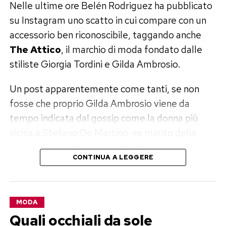
Nelle ultime ore Belén Rodriguez ha pubblicato
su Instagram uno scatto in cui compare con un
accessorio ben riconoscibile, taggando anche
The Attico
, il marchio di moda fondato dalle
stiliste Giorgia Tordini e Gilda Ambrosio.
Un post apparentemente come tanti, se non
fosse che proprio Gilda Ambrosio viene da
tempo indicata dal gossip come la donna più
vicina a Stefano De Martino, ex marito della
showgirl argentina. Un particolare che ha
CONTINUA A LEGGERE
inevitabilmente acceso la curiosità dei follower.
Belén sceglie The Attico e il web si
MODA
scatena
Quali occhiali da sole