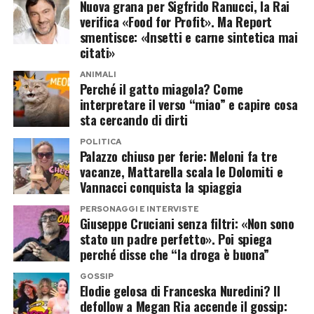
anche dell’altezza del ponte, che regola la
Nuova grana per Sigfrido Ranucci, la Rai
Dimenticate i tagli skinny. L’estate esige
verifica «Food for Profit». Ma Report
posizione del frontale sul naso, e della linea
movimento. I modelli cult della stagione
smentisce: «Insetti e carne sintetica mai
delle sopracciglia, che idealmente non
giocano con volumi ariosi che creano un mini-
citati»
dovrebbero mai essere completamente
clima ventilato attorno al corpo.
ANIMALI
nascoste dalle lenti.
Perché il gatto miagola? Come
interpretare il verso “miao” e capire cosa
I pezzi salvavita su cui puntare sono i pantaloni a
sta cercando di dirti
gamba larga (i cosiddetti
palazzo
o
pajama
Post Views:
254
POLITICA
pants
) in lino o misto seta, da abbinare a camicie
Palazzo chiuso per ferie: Meloni fa tre
oversize maschili lasciate strategicamente
vacanze, Mattarella scala le Dolomiti e
Vannacci conquista la spiaggia
sbottonate e con le maniche arrotolate. Per i
look interi, i completi coordinati (co-ords)
PERSONAGGI E INTERVISTE
Giuseppe Cruciani senza filtri: «Non sono
spezzati e i vestiti chemisier (abiti a camicia) si
stato un padre perfetto». Poi spiega
confermano le divise ufficiali dell’estate: chic in
perché disse che “la droga è buona”
cinque secondi, dal mattino al cocktail.
GOSSIP
Elodie gelosa di Franceska Nuredini? Il
La palette anti-afa: oltre il solito bianco
defollow a Megan Ria accende il gossip: