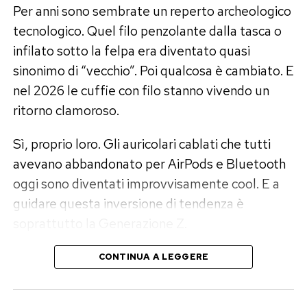
(e senza stress)
Per anni sono sembrate un reperto archeologico
tecnologico. Quel filo penzolante dalla tasca o
Per evitare i classici passi falsi da febbre dello
infilato sotto la felpa era diventato quasi
shopping, bastano pochi e semplici accorgimenti
sinonimo di “vecchio”. Poi qualcosa è cambiato. E
pratici:
nel 2026 le cuffie con filo stanno vivendo un
ritorno clamoroso.
Fate l’inventario del guardaroba:
Prima di uscire
di casa o aprire le app, aprite l’armadio. Capire cosa
Sì, proprio loro. Gli auricolari cablati che tutti
manca davvero (un blazer estivo, un abito passe-
avevano abbandonato per AirPods e Bluetooth
partout per le vacanze, un paio di sandali in pelle)
oggi sono diventati improvvisamente cool. E a
evita di comprare doppioni inutili.
guidare questa inversione di tendenza è
Verificate i prezzi di partenza:
La trasparenza è
soprattutto la Generazione Z.
fondamentale. La legge prevede che il cartellino
mostri chiaramente il prezzo originario, la
La Gen Z si è stancata del Bluetooth
percentuale di sconto e il prezzo finale. Un
CONTINUA A LEGGERE
commerciante serio non gonfia i prezzi prima del
periodo promozionale.
Dietro il ritorno delle cuffie con filo non c’è