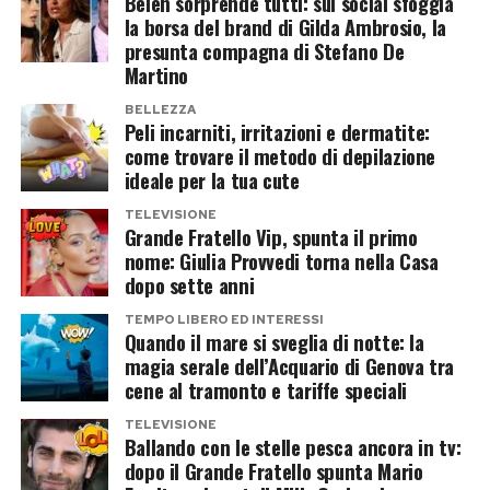
con impazienza le consegne, segni di un
Belén sorprende tutti: sui social sfoggia
meno dispositivi usa-e-getta.
la borsa del brand di Gilda Ambrosio, la
coinvolgimento che va oltre la normalità.
presunta compagna di Stefano De
Il ritorno della nostalgia
Martino
Il ruolo delle emozioni
tecnologica
BELLEZZA
Alla base della dipendenza da acquisti online
Peli incarniti, irritazioni e dermatite:
spesso ci sono fattori emotivi. Stress, noia,
come trovare il metodo di depilazione
Le cuffie cablate fanno parte di una tendenza
ideale per la tua cute
solitudine o frustrazione possono spingere a
più ampia che sta riportando in auge oggetti
cercare nello shopping una forma di
TELEVISIONE
considerati superati fino a pochi anni fa: DVD,
Grande Fratello Vip, spunta il primo
compensazione. L’acquisto diventa così una
nome: Giulia Provvedi torna nella Casa
cassette, vinili, fotocamere digitali compatte e
risposta immediata a un disagio, ma non risolve
dopo sette anni
perfino macchine da scrivere.
il problema alla radice. Al contrario, può
TEMPO LIBERO ED INTERESSI
alimentare un circolo vizioso difficile da
Quando il mare si sveglia di notte: la
È come se una parte della Generazione Z stesse
magia serale dell’Acquario di Genova tra
interrompere.
cercando un rapporto meno stressante con la
cene al tramonto e tariffe speciali
tecnologia. Meno notifiche, meno dipendenza
Strategie per riprendere il controllo
TELEVISIONE
dalle batterie e meno ansia da connessione
Ballando con le stelle pesca ancora in tv:
Uscire da questo meccanismo è possibile, ma
dopo il Grande Fratello spunta Mario
continua.
richiede consapevolezza. Tra le strategie più