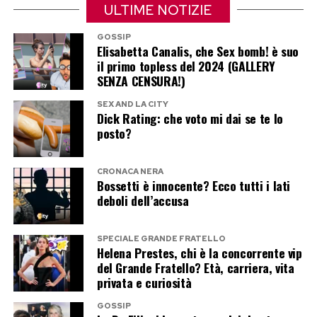
vera sfida non è smettere di comprare online,
ULTIME NOTIZIE
ma farlo con maggiore consapevolezza.
GOSSIP
Elisabetta Canalis, che Sex bomb! è suo
il primo topless del 2024 (GALLERY
Post Views:
728
SENZA CENSURA!)
SEX AND LA CITY
Dick Rating: che voto mi dai se te lo
posto?
CRONACA NERA
Bossetti è innocente? Ecco tutti i lati
deboli dell’accusa
SPECIALE GRANDE FRATELLO
Helena Prestes, chi è la concorrente vip
del Grande Fratello? Età, carriera, vita
privata e curiosità
GOSSIP