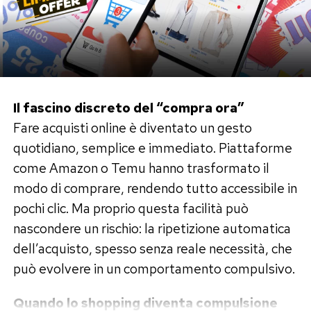
I vip rilanciano il trend
Post Views:
613
Come sempre, anche la moda ha fatto il resto.
Negli ultimi mesi star internazionali come
Zendaya, Lily-Rose Depp e Addison Rae sono
state fotografate con i classici auricolari bianchi
Il fascino discreto del “compra ora”
col filo bene in vista.
Fare acquisti online è diventato un gesto
quotidiano, semplice e immediato. Piattaforme
Un dettaglio che fino a poco tempo fa sarebbe
come Amazon o Temu hanno trasformato il
sembrato trascurato oggi è diventato una
modo di comprare, rendendo tutto accessibile in
precisa dichiarazione estetica.
pochi clic. Ma proprio questa facilità può
nascondere un rischio: la ripetizione automatica
Anche Zoë Kravitz ha sintetizzato
dell’acquisto, spesso senza reale necessità, che
perfettamente il sentimento generale durante
può evolvere in un comportamento compulsivo.
un podcast: “Il Bluetooth non funziona”.
Quando lo shopping diventa compulsione
Una frase semplice, ma che fotografa