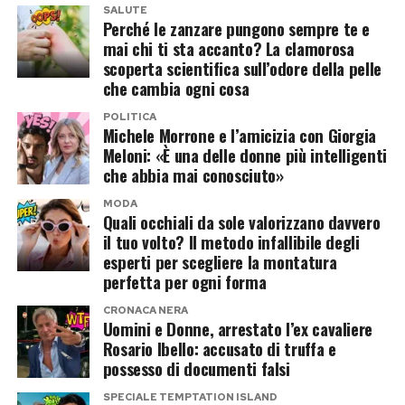
spesso indispensabile, ma il suo utilizzo richiede
SALUTE
Perché le zanzare pungono sempre te e
equilibrio. Imparare a riconoscere i propri
Sale sul podio, in terza posizione, il
Gran Velo
di
mai chi ti sta accanto? La clamorosa
comportamenti e a gestirli è il primo passo per
Paluani
, frutto di un elaborato processo a
scoperta scientifica sull’odore della pelle
evitare che una comodità si trasformi in un
che cambia ogni cosa
quattro impasti. Qui, l’aroma fa la differenza: il
problema. In un mondo sempre più digitale, la
dolce sprigiona sentori lattici intensi e note
POLITICA
Michele Morrone e l’amicizia con Giorgia
vera sfida non è smettere di comprare online,
agrumate delicate, offrendo un’esperienza
Meloni: «È una delle donne più intelligenti
ma farlo con maggiore consapevolezza.
olfattiva e gustativa più raffinata. La
che abbia mai conosciuto»
consistenza ricorda quella di un plumcake,
MODA
Post Views:
723
Quali occhiali da sole valorizzano davvero
compatta ma piacevolmente masticabile, e
il tuo volto? Il metodo infallibile degli
rende questo prodotto una scelta interessante
esperti per scegliere la montatura
per chi cerca una colomba equilibrata e
perfetta per ogni forma
profumata.
CRONACA NERA
Uomini e Donne, arrestato l’ex cavaliere
La medaglia d’argento va a
Bauli
con la sua
Rosario Ibello: accusato di truffa e
possesso di documenti falsi
Colomba Classic
. Un prodotto visivamente
semplice, ma con un interno soffice e ben
SPECIALE TEMPTATION ISLAND