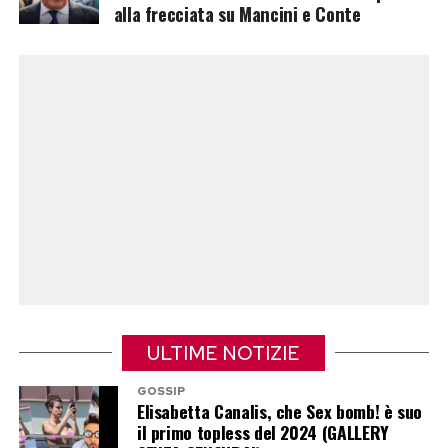
alla frecciata su Mancini e Conte
soffice. Ma nel complesso, la colomba di Maina
si impone come la migliore tra quelle disponibili
nella grande distribuzione.
Il blind test conferma che anche sugli scaffali
del supermercato si possono trovare prodotti di
grande qualità, capaci di regalare a tavola tutto
il profumo e la fragranza della Pasqua. Una
buona notizia per chi, pur senza rinunciare alla
tradizione, vuole scegliere con consapevolezza
e magari risparmiare senza perdere il gusto
della festa.
ULTIME NOTIZIE
GOSSIP
Post Views:
628
Elisabetta Canalis, che Sex bomb! è suo
il primo topless del 2024 (GALLERY