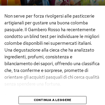
acquisti frequenti e non pianificati, difficoltà a
controllare la spesa, senso di colpa dopo aver
comprato e accumulo di oggetti inutilizzati. A
Non serve per forza rivolgersi alle pasticcerie
questi si aggiungono comportamenti come
artigianali per gustare una buona colomba
controllare continuamente le app o aspettare
pasquale. Il Gambero Rosso ha recentemente
con impazienza le consegne, segni di un
condotto un blind test per individuare le migliori
coinvolgimento che va oltre la normalità.
colombe disponibili nei supermercati italiani.
Una degustazione alla cieca che ha analizzato
Il ruolo delle emozioni
ingredienti, profumi, consistenza e
Alla base della dipendenza da acquisti online
bilanciamento dei sapori, offrendo una classifica
spesso ci sono fattori emotivi. Stress, noia,
che, tra conferme e sorprese, promette di
solitudine o frustrazione possono spingere a
orientare gli acquisti pasquali di chi cerca qualità
cercare nello shopping una forma di
senza spendere una fortuna.
compensazione. L’acquisto diventa così una
risposta immediata a un disagio, ma non risolve
Al quinto posto si piazza
Paluani
con la sua
il problema alla radice. Al contrario, può
CONTINUA A LEGGERE
Colomba Tradizionale
. Marchio storico della