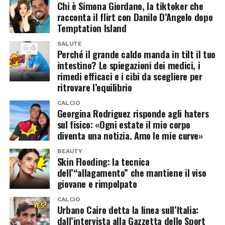
Chi è Simona Giordano, la tiktoker che
lievitato, profumato di agrumi e arricchito da
racconta il flirt con Danilo D’Angelo dopo
canditi discreti. Il gusto è pulito, dolce al punto
Temptation Island
giusto, con una struttura morbida che si scioglie
SALUTE
Perché il grande caldo manda in tilt il tuo
facilmente in bocca. Una colomba che coniuga
intestino? Le spiegazioni dei medici, i
tradizione e accessibilità, senza eccessi.
rimedi efficaci e i cibi da scegliere per
ritrovare l’equilibrio
A dominare la classifica è
Maina
, con il suo
Gran
CALCIO
Nocciolato
. Esteticamente impeccabile,
Georgina Rodriguez risponde agli haters
sviluppato in modo regolare e impreziosito da
sul fisico: «Ogni estate il mio corpo
diventa una notizia. Amo le mie curve»
una glassa croccante attraversata da piccole
crepe, il dolce conquista per l’armonia tra
BEAUTY
Skin Flooding: la tecnica
profumo e sapore. Note lattiche fresche, una
dell’“allagamento” che mantiene il viso
delicata presenza di mandorla e canditi ben
giovane e rimpolpato
equilibrati rendono ogni fetta un piacere da
CALCIO
Urbano Cairo detta la linea sull’Italia:
gustare. L’unico appunto riguarda la consistenza
dall’intervista alla Gazzetta dello Sport
della fetta, che potrebbe essere ancora più