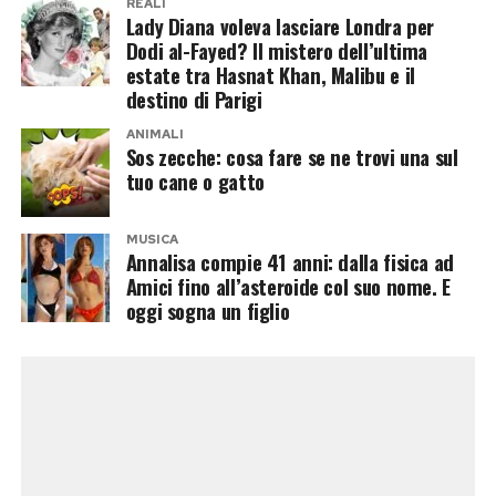
REALI
Lady Diana voleva lasciare Londra per
Al contrario, per molte coppie le vacanze
Dodi al-Fayed? Il mistero dell’ultima
estate tra Hasnat Khan, Malibu e il
rappresentano un’opportunità preziosa per
destino di Parigi
ritrovare tempo da dedicarsi, condividere nuove
esperienze e rafforzare il legame. Più che la
ANIMALI
Sos zecche: cosa fare se ne trovi una sul
stagione dei tradimenti, l’estate può diventare
tuo cane o gatto
quella della riscoperta reciproca.
MUSICA
Annalisa compie 41 anni: dalla fisica ad
Post Views:
267
Amici fino all’asteroide col suo nome. E
oggi sogna un figlio