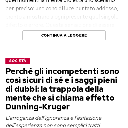
quei momenti la mente proietta uno scenario
ben preciso: uno cono di luce puntato addosso,
pronto a mostrare a ogni presente quel singolo
difetto o errore. Questa sensazione di essere
perennemente al centro dell’attenzione
CONTINUA A LEGGERE
pubblica rappresenta una delle distorsioni
cognitive più pervasive della psiche umana.
L’ansia sociale che ne deriva non è la
SOCIETÀ
conseguenza di una reale severità del mondo
Perché gli incompetenti sono
esterno, ma il risultato di un meccanismo
così sicuri di sé e i saggi pieni
egocentrico del cervello che tende a prendere la
di dubbi: la trappola della
propria prospettiva interna e a proiettarla in
mente che si chiama effetto
modo sproporzionato sulle menti delle persone
Dunning-Kruger
circostanti.
L’arroganza dell’ignoranza e l’esitazione
La dimostrazione scientifica di
dell’esperienza non sono semplici tratti