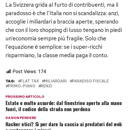
La Svizzera grida al furto di contribuenti, ma il
paradosso è che l’Italia non si scandalizza: anzi,
accoglie i miliardari a braccia aperte, sperando
che con il loro shopping di lusso tengano in piedi
un’economia sempre più fragile. Solo che
l’equazione è semplice: se i super-ricchi
risparmiano, la classe media paga il conto.
Post Views:
174
TAG:
FLAT TAX
MILIARDARI
PARADISO FISCALE
PRIMO-PIANO
RENZI
PROSSIMO ARTICOLO
Estate e multe assurde: dal finestrino aperto alla mano
fuori, il codice della strada non perdona
DA NON PERDERE
Hacker etici? Sì per dare la caccia ai predatori del web
e proteggere i minori