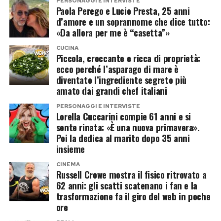
PERSONAGGI E INTERVISTE
crisi soltanto perché cambiano lo scenario o la
Paola Perego e Lucio Presta, 25 anni
d’amore e un soprannome che dice tutto:
stagione.
«Da allora per me è “casetta”»
Quando il tradimento è il sintomo di
CUCINA
Piccola, croccante e ricca di proprietà:
altro
ecco perché l’asparago di mare è
diventato l’ingrediente segreto più
amato dai grandi chef italiani
Per molti terapeuti di coppia, il tradimento
rappresenta spesso la conseguenza di difficoltà
PERSONAGGI E INTERVISTE
Lorella Cuccarini compie 61 anni e si
già presenti: problemi di comunicazione,
sente rinata: «È una nuova primavera».
distanza emotiva, bisogno di sentirsi
Poi la dedica al marito dopo 35 anni
insieme
nuovamente desiderati o ricerca di conferme
personali.
CINEMA
Russell Crowe mostra il fisico ritrovato a
62 anni: gli scatti scatenano i fan e la
L’estate può semplicemente offrire il contesto
trasformazione fa il giro del web in poche
in cui questi bisogni emergono con maggiore
ore
forza.