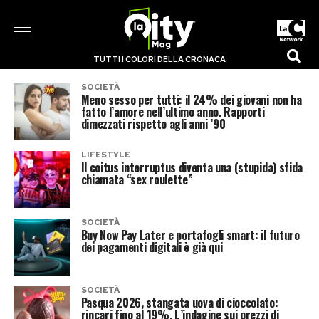
TUTTI I COLORI DELLA CRONACA
SOCIETÀ
Meno sesso per tutti: il 24% dei giovani non ha
fatto l’amore nell’ultimo anno. Rapporti
dimezzati rispetto agli anni ’90
LIFESTYLE
Il coitus interruptus diventa una (stupida) sfida
chiamata “sex roulette”
SOCIETÀ
Buy Now Pay Later e portafogli smart: il futuro
dei pagamenti digitali è già qui
SOCIETÀ
Pasqua 2026, stangata uova di cioccolato:
rincari fino al 19%. L’indagine sui prezzi di