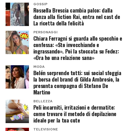
GOSSIP
Rossella Brescia cambia palco: dalla
danza alla fiction Rai, entra nel cast de
La ricetta della felicità
PERSONAGGI
Chiara Ferragni si guarda allo specchio e
confessa: «Sto invecchiando e
ingrassando». Poi la stoccata su Fedez:
«Ora ho una relazione sana»
MODA
Belén sorprende tutti: sui social sfoggia
la borsa del brand di Gilda Ambrosio, la
presunta compagna di Stefano De
Martino
BELLEZZA
Peli incarniti, irritazioni e dermatite:
come trovare il metodo di depilazione
ideale per la tua cute
TELEVISIONE