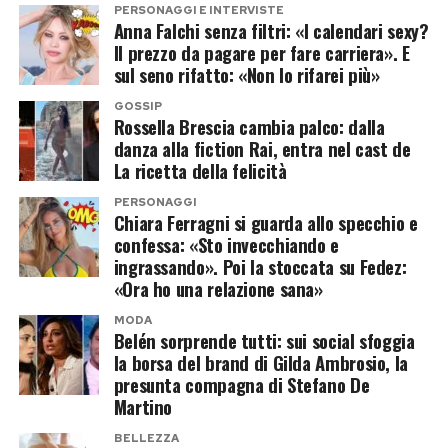
PERSONAGGI E INTERVISTE
Anna Falchi senza filtri: «I calendari sexy?
Il prezzo da pagare per fare carriera». E
sul seno rifatto: «Non lo rifarei più»
GOSSIP
Rossella Brescia cambia palco: dalla
danza alla fiction Rai, entra nel cast de
La ricetta della felicità
PERSONAGGI
Chiara Ferragni si guarda allo specchio e
confessa: «Sto invecchiando e
ingrassando». Poi la stoccata su Fedez:
«Ora ho una relazione sana»
MODA
Belén sorprende tutti: sui social sfoggia
la borsa del brand di Gilda Ambrosio, la
presunta compagna di Stefano De
Martino
BELLEZZA