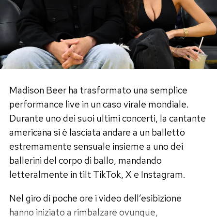
social network. Anche sulle piattaforme di
streaming musicale il produttore registra
numeri significativi: alcuni dei suoi brani hanno
infatti superato
il milione di ascolti su
Spotify
, confermando una fanbase ormai
consolidata anche sul piano musicale.
Madison Beer ha trasformato una semplice
La viralità degli ultimi giorni rappresenta quindi
performance live in un caso virale mondiale.
un’ulteriore spinta per un artista che aveva già
Durante uno dei suoi ultimi concerti, la cantante
costruito una carriera internazionale nel
americana si è lasciata andare a un balletto
panorama della musica elettronica.
estremamente sensuale insieme a uno dei
ballerini del corpo di ballo, mandando
Dal Pride di Madrid al fenomeno
letteralmente in tilt TikTok, X e Instagram.
virale
Nel giro di poche ore i video dell’esibizione
A catturare l’attenzione del pubblico non sono
hanno iniziato a rimbalzare ovunque,