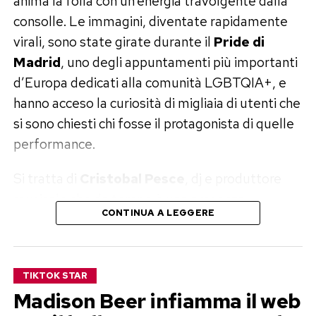
anima la folla con un’energia travolgente dalla
consolle. Le immagini, diventate rapidamente
virali, sono state girate durante il
Pride di
Madrid
, uno degli appuntamenti più importanti
d’Europa dedicati alla comunità LGBTQIA+, e
hanno acceso la curiosità di migliaia di utenti che
si sono chiesti chi fosse il protagonista di quelle
performance.
Si tratta di
Cristobal Pesce
, dj e produttore
musicale che da tempo è una presenza
CONTINUA A LEGGERE
consolidata nella scena elettronica
internazionale.
Un successo costruito sui social
TIKTOK STAR
Madison Beer infiamma il web
Se per molti il suo nome è una novità, Cristobal