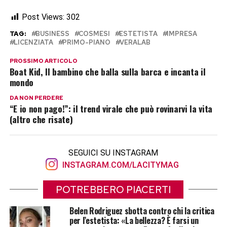
Post Views:
302
TAG:
BUSINESS
COSMESI
ESTETISTA
IMPRESA
LICENZIATA
PRIMO-PIANO
VERALAB
PROSSIMO ARTICOLO
Boat Kid, Il bambino che balla sulla barca e incanta il
mondo
DA NON PERDERE
“E io non pago!”: il trend virale che può rovinarvi la vita
(altro che risate)
SEGUICI SU INSTAGRAM
INSTAGRAM.COM/LACITYMAG
POTREBBERO PIACERTI
Belen Rodriguez sbotta contro chi la critica
per l’estetista: «La bellezza? È farsi un