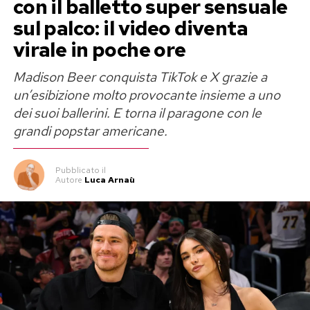
con il balletto super sensuale
Pesce può già contare su una community molto
sul palco: il video diventa
ampia. Il dj vanta infatti oltre
600.000
virale in poche ore
follower su Instagram
e più di
300.000 su
TikTok
, piattaforme sulle quali condivide
Madison Beer conquista TikTok e X grazie a
estratti delle sue esibizioni, backstage e
un’esibizione molto provocante insieme a uno
dei suoi ballerini. E torna il paragone con le
contenuti dedicati alla propria attività artistica.
grandi popstar americane.
Proprio la forza dei social ha contribuito ad
amplificare ulteriormente la popolarità dei
Pubblicato
il
Autore
Luca Arnaù
video registrati durante il Pride di Madrid,
trasformandoli in uno dei contenuti più condivisi
degli ultimi giorni.
I numeri su Spotify
Il successo di Cristobal Pesce non si limita ai