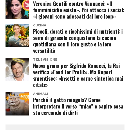
Veronica Gentili contro Vannacci: «Il
stagionalità degli ingredienti e su
femminicidio esiste». Poi attacca i social:
un’alimentazione più consapevole.
«I giovani sono adescati dal loro loop»
Tirmagno la vita a casa e la cena
CUCINA
Piccoli, dorati e ricchissimi di nutrienti: i
per i genitori
semi di girasole conquistano la cucina
quotidiana con il loro gusto e la loro
versatilità
Nonostante il grande successo, Martino vive
ancora con i suoi genitori. Ma in cambio, cucina
TELEVISIONE
Nuova grana per Sigfrido Ranucci, la Rai
per loro ogni giorno, riempiendoli di focacce e
verifica «Food for Profit». Ma Report
ceci al curry, due piatti che riscuotono sempre
smentisce: «Insetti e carne sintetica mai
citati»
grande successo in famiglia. Social a parte ora
ha pubblicato per
Mondadori
il suo libro “
La mia
ANIMALI
Perché il gatto miagola? Come
cucina stagionale
”, dimostrando come la
interpretare il verso “miao” e capire cosa
passione, unita alla dedizione, può trasformarsi
sta cercando di dirti
in un lavoro. Dalla casa di mamma e papà.