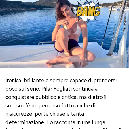
Unito, dalla Corea del Sud, dall’India, dalla
Francia, dal Brasile e dagli altri principali mercati
mondiali. Proprio il risultato cinese alimenta
l’ottimismo degli analisti.
Secondo
Variety
, se il passaparola dovesse
mantenersi ai livelli dell’esordio,
Spider-Man:
Brand New Day
avrebbe tutte le carte in regola
per avvicinarsi addirittura ai
2 miliardi di dollari
d’incasso complessivo.
Ironica, brillante e sempre capace di prendersi
poco sul serio. Pilar Fogliati continua a
L’Odissea non crolla e continua la
conquistare pubblico e critica, ma dietro il
sua corsa
sorriso c’è un percorso fatto anche di
insicurezze, porte chiuse e tanta
Il confronto con
L’Odissea
non racconta però
determinazione. Lo racconta in una lunga
una sconfitta per Christopher Nolan. Il kolossal