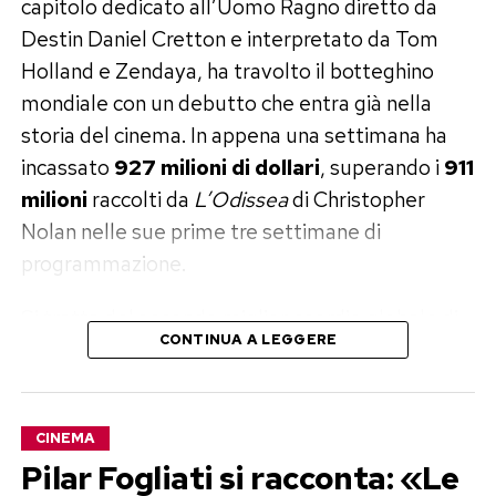
capitolo dedicato all’Uomo Ragno diretto da
accadrà, i diritti per realizzare nuovi adattamenti
Destin Daniel Cretton e interpretato da Tom
cinematografici di Barbie torneranno alla
Holland e Zendaya, ha travolto il botteghino
Mattel, proprietaria del celebre marchio.
mondiale con un debutto che entra già nella
storia del cinema. In appena una settimana ha
In quel caso lo studio perderebbe il controllo del
incassato
927 milioni di dollari
, superando i
911
progetto e un eventuale nuovo film potrebbe
milioni
raccolti da
L’Odissea
di Christopher
essere sviluppato da un’altra casa di produzione,
Nolan nelle sue prime tre settimane di
senza utilizzare la continuità narrativa costruita
programmazione.
dal primo capitolo.
Si tratta del secondo miglior esordio globale di
Greta Gerwig ha già un’idea, ma
CONTINUA A LEGGERE
sempre dopo
Avengers: Endgame
e
aspetta le firme
dell’apertura più importante del 2026. Un
risultato che conferma quanto il personaggio
A rendere ancora più complessa la situazione c’è
CINEMA
Marvel continui a rappresentare una delle
Greta Gerwig. La regista e il co-sceneggiatore
Pilar Fogliati si racconta: «Le
proprietà cinematografiche più forti al mondo.
Noah Baumbach avrebbero già elaborato