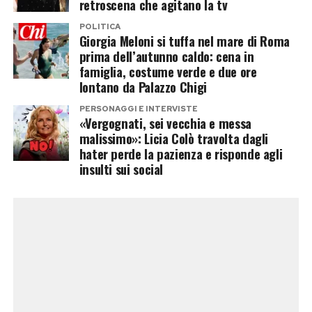
retroscena che agitano la tv
è netta.
POLITICA
Giorgia Meloni si tuffa nel mare di Roma
«Esco sempre con la coda di cavallo, quindi direi
prima dell’autunno caldo: cena in
famiglia, costume verde e due ore
di sì».
lontano da Palazzo Chigi
Il no di Paolo Sorrentino che non ha
PERSONAGGI E INTERVISTE
«Vergognati, sei vecchia e messa
dimenticato
malissimo»: Licia Colò travolta dagli
hater perde la pazienza e risponde agli
insulti sui social
Non sono mancati i momenti difficili. Tra questi,
Pilar Fogliati ricorda un provino sostenuto per
Youth
di Paolo Sorrentino.
Il regista le consegnò poche battute da
imparare al momento, senza mostrarle la scena
completa né il copione. Dopo pochi minuti le
chiese se fosse pronta.