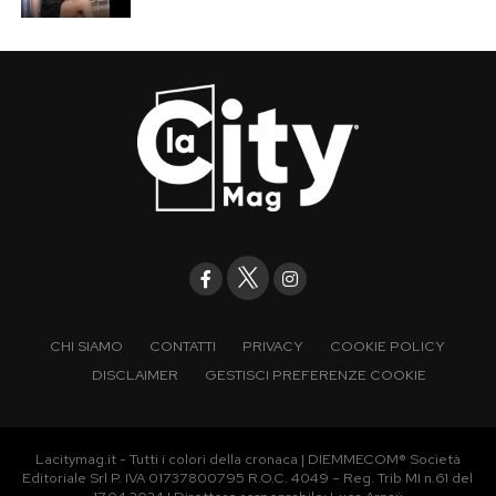
CHI SIAMO
CONTATTI
PRIVACY
COOKIE POLICY
DISCLAIMER
GESTISCI PREFERENZE COOKIE
Lacitymag.it - Tutti i colori della cronaca | DIEMMECOM® Società
Editoriale Srl P. IVA 01737800795 R.O.C. 4049 – Reg. Trib MI n.61 del