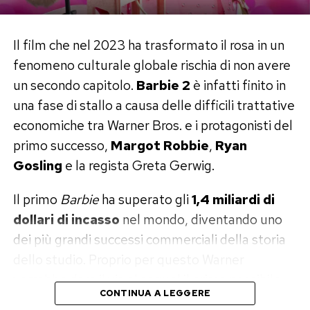
Il film che nel 2023 ha trasformato il rosa in un
fenomeno culturale globale rischia di non avere
un secondo capitolo.
Barbie 2
è infatti finito in
una fase di stallo a causa delle difficili trattative
economiche tra Warner Bros. e i protagonisti del
primo successo,
Margot Robbie
,
Ryan
Gosling
e la regista Greta Gerwig.
Il primo
Barbie
ha superato gli
1,4 miliardi di
dollari di incasso
nel mondo, diventando uno
dei più grandi successi commerciali della storia
dello studio. Proprio per questo Warner
vorrebbe dare il via al sequel il prima possibile.
CONTINUA A LEGGERE
Ma convincere il cast a tornare si sta rivelando