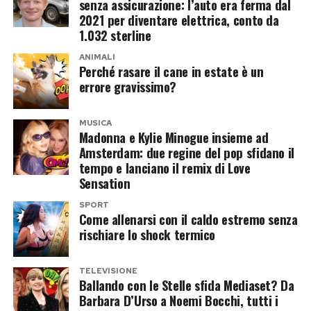
senza assicurazione: l’auto era ferma dal
il kolossal di Christopher Nolan.
2021 per diventare elettrica, conto da
Tra i passaggi più personali dell’intervista c’è
1.032 sterline
quello dedicato al rapporto con il proprio corpo.
Post Views:
226
ANIMALI
Pilar Fogliati ricorda l’esperienza sul palco del
Perché rasare il cane in estate è un
errore gravissimo?
Festival di Sanremo e un messaggio ricevuto sui
social che l’ha profondamente colpita.
MUSICA
Madonna e Kylie Minogue insieme ad
Una ragazza di 17 anni l’ha ringraziata per aver
Amsterdam: due regine del pop sfidano il
trasmesso un messaggio di body positivity. Non
tempo e lanciano il remix di Love
per il fisico, ma per le sue orecchie a sventola.
Sensation
SPORT
«Lei si riferiva alle mie orecchie a sventola»,
Come allenarsi con il caldo estremo senza
rischiare lo shock termico
racconta sorridendo.
Alla domanda se oggi abbia fatto pace con
TELEVISIONE
Ballando con le Stelle sfida Mediaset? Da
quella caratteristica fisica che da bambina
Barbara D’Urso a Noemi Bocchi, tutti i
poteva rappresentare un complesso, la risposta