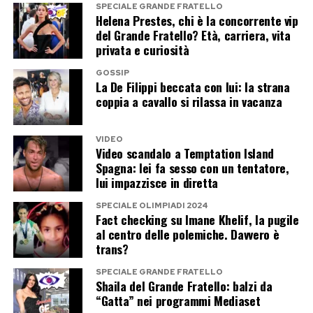
mi viene da ridere», spiega. Un atteggiamento
SPECIALE GRANDE FRATELLO
Helena Prestes, chi è la concorrente vip
che, come dice lei stessa, la porta spesso a
del Grande Fratello? Età, carriera, vita
«buttarla in caciara», trasformando anche le
privata e curiosità
situazioni più complicate in occasioni per
GOSSIP
sorridere.
La De Filippi beccata con lui: la strana
coppia a cavallo si rilassa in vacanza
È forse proprio questa capacità di alternare
leggerezza e profondità ad aver conquistato il
VIDEO
Video scandalo a Temptation Island
pubblico. Personaggi sofisticati o popolari,
Spagna: lei fa sesso con un tentatore,
commedia o dramma, Pilar Fogliati continua a
lui impazzisce in diretta
costruire una carriera personale, senza
SPECIALE OLIMPIADI 2024
rinunciare a quella spontaneità che oggi
Fact checking su Imane Khelif, la pugile
al centro delle polemiche. Davvero è
considera la sua forza più grande.
trans?
SPECIALE GRANDE FRATELLO
Post Views:
260
Shaila del Grande Fratello: balzi da
“Gatta” nei programmi Mediaset