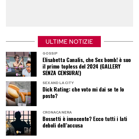
Alla fine il ruolo non arrivò, anche se Sorrentino
le lasciò un commento che ancora oggi ricorda
con ironia.
ULTIME NOTIZIE
«Aggiunse che gli piacevano molto le mie
orecchie a sventola. Non mi prese».
GOSSIP
Elisabetta Canalis, che Sex bomb! è suo
il primo topless del 2024 (GALLERY
L’ironia come arma per affrontare
SENZA CENSURA!)
la vita
SEX AND LA CITY
Dick Rating: che voto mi dai se te lo
posto?
Sempre nell’intervista al
Corriere della Sera
,
Pilar Fogliati racconta come l’ironia sia diventata
CRONACA NERA
il suo modo di affrontare le difficoltà.
Bossetti è innocente? Ecco tutti i lati
deboli dell’accusa
«Sono una che sfugge il conflitto, quando arriva