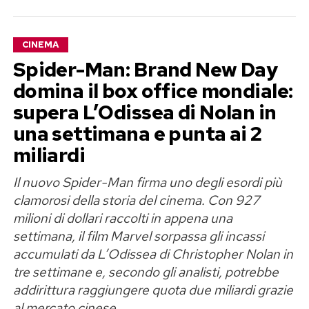
molto più complicato del previsto.
Ryan Gosling vuole 20 milioni di
CINEMA
Spider-Man: Brand New Day
dollari
domina il box office mondiale:
Secondo le indiscrezioni pubblicate dalla stampa
supera L’Odissea di Nolan in
americana, il nodo principale riguarda il
una settimana e punta ai 2
compenso di Ryan Gosling. L’attore, candidato
miliardi
all’Oscar per l’interpretazione di Ken, avrebbe
Il nuovo Spider-Man firma uno degli esordi più
chiesto
20 milioni di dollari
per riprendere il
clamorosi della storia del cinema. Con 927
ruolo. Una cifra che il CEO di Warner Bros.
milioni di dollari raccolti in appena una
Discovery, David Zaslav, non sarebbe disposto
settimana, il film Marvel sorpassa gli incassi
ad approvare.
accumulati da L’Odissea di Christopher Nolan in
tre settimane e, secondo gli analisti, potrebbe
Anche le richieste economiche di Margot
addirittura raggiungere quota due miliardi grazie
Robbie, protagonista e produttrice del film,
al mercato cinese.