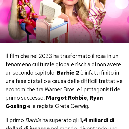
indipendente americano lo celebrava insieme a
registi come Spike Lee e i fratelli Coen, lui
descrive oggi quegli anni come una condizione
«senza speranza».
Il debutto, del resto, aveva già avuto qualcosa
di perfettamente ferrariano. A 24 anni diresse il
Il film che nel 2023 ha trasformato il rosa in un
film pornografico
9 Lives of a Wet Pussy
,
fenomeno culturale globale rischia di non avere
racimolando corrente dai lampioni e affidandosi
un secondo capitolo.
Barbie 2
è infatti finito in
a un attore che, secondo il suo racconto, si rivelò
una fase di stallo a causa delle difficili trattative
inadatto e fuggì dalla scala antincendio. Il porno
economiche tra Warner Bros. e i protagonisti del
non era la sua strada, ma quel set improvvisato
primo successo,
Margot Robbie
,
Ryan
diventò la sua prima vera scuola di cinema.
Gosling
e la regista Greta Gerwig.
La notte con Asia Argento e la scia
Il primo
Barbie
ha superato gli
1,4 miliardi di
dollari di incasso
nel mondo, diventando uno