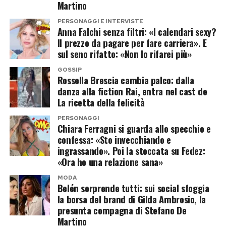
portando nelle casse di Sony e Marvel altri
572
Martino
contribuito al successo del fenomeno
milioni di dollari
.
cinematografico più redditizio degli ultimi anni.
PERSONAGGI E INTERVISTE
Anna Falchi senza filtri: «I calendari sexy?
Il prezzo da pagare per fare carriera». E
La Cina ha avuto un ruolo determinante con
121
sul seno rifatto: «Non lo rifarei più»
Post Views:
168
milioni di dollari
al debutto, seguita dal Regno
Unito, dalla Corea del Sud, dall’India, dalla
GOSSIP
Rossella Brescia cambia palco: dalla
Francia, dal Brasile e dagli altri principali mercati
danza alla fiction Rai, entra nel cast de
mondiali. Proprio il risultato cinese alimenta
La ricetta della felicità
l’ottimismo degli analisti.
PERSONAGGI
Chiara Ferragni si guarda allo specchio e
confessa: «Sto invecchiando e
Secondo
Variety
, se il passaparola dovesse
ingrassando». Poi la stoccata su Fedez:
mantenersi ai livelli dell’esordio,
Spider-Man:
«Ora ho una relazione sana»
Brand New Day
avrebbe tutte le carte in regola
MODA
per avvicinarsi addirittura ai
2 miliardi di dollari
Belén sorprende tutti: sui social sfoggia
la borsa del brand di Gilda Ambrosio, la
d’incasso complessivo.
presunta compagna di Stefano De
Martino