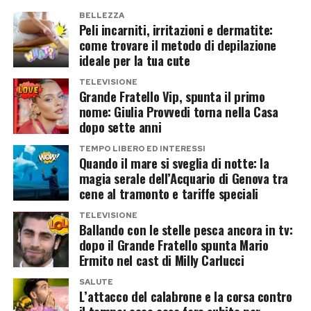
L’Odissea non crolla e continua la
BELLEZZA
sua corsa
Peli incarniti, irritazioni e dermatite:
come trovare il metodo di depilazione
Il confronto con
ideale per la tua cute
L’Odissea
non racconta però
una sconfitta per Christopher Nolan. Il kolossal
TELEVISIONE
Grande Fratello Vip, spunta il primo
tratto dal poema di Omero continua infatti a
nome: Giulia Provvedi torna nella Casa
registrare una tenuta eccezionale al botteghino
dopo sette anni
e ha ormai superato i
900 milioni di dollari
TEMPO LIBERO ED INTERESSI
globali dopo tre settimane, confermandosi uno
Quando il mare si sveglia di notte: la
magia serale dell’Acquario di Genova tra
dei maggiori successi dell’anno.
cene al tramonto e tariffe speciali
Anzi, secondo molti osservatori, la
TELEVISIONE
Ballando con le stelle pesca ancora in tv:
contemporanea presenza dei due blockbuster
dopo il Grande Fratello spunta Mario
ha finito per alimentare l’interesse del pubblico
Ermito nel cast di Milly Carlucci
verso le sale, trasformando quello attuale in
SALUTE
uno dei weekend cinematografici più ricchi di
L’attacco del calabrone e la corsa contro