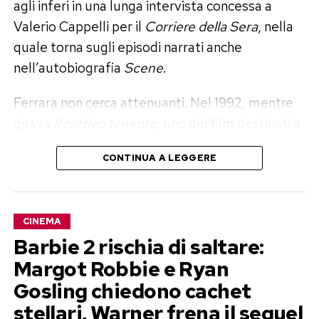
agli inferi in una lunga intervista concessa a
Valerio Cappelli per il
Corriere della Sera
, nella
quale torna sugli episodi narrati anche
nell’autobiografia
Scene
.
Ferrara non cerca attenuanti. Nel 1992, mentre
girava
Il cattivo tenente
, uno dei film destinati a
consacrarlo, era dipendente dal crack. La
CONTINUA A LEGGERE
carriera saliva e lui precipitava: desiderio, paura,
alienazione e giornate trascorse davanti a casa
con la pipa in mano. A pochi metri si riunivano gli
CINEMA
Alcolisti anonimi, ma la possibile via d’uscita
Barbie 2 rischia di saltare:
restava invisibile.
Scene
, pubblicato da Simon &
Margot Robbie e Ryan
Schuster nell’ottobre 2025, ricostruisce proprio
Gosling chiedono cachet
questo intreccio tra creazione artistica e
autodistruzione.
stellari, Warner frena il sequel