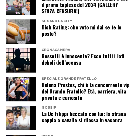
il primo topless del 2024 (GALLERY
confronto tra i due film, però, sembra destinato
SENZA CENSURA!)
a proseguire ancora a lungo: da una parte il
SEX AND LA CITY
richiamo universale del supereroe Marvel,
Dick Rating: che voto mi dai se te lo
posto?
dall’altra il passaparola che continua a sostenere
il kolossal di Christopher Nolan.
CRONACA NERA
Bossetti è innocente? Ecco tutti i lati
Post Views:
253
deboli dell’accusa
SPECIALE GRANDE FRATELLO
Helena Prestes, chi è la concorrente vip
del Grande Fratello? Età, carriera, vita
privata e curiosità
GOSSIP
La De Filippi beccata con lui: la strana
coppia a cavallo si rilassa in vacanza