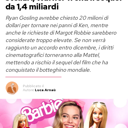
da 1,4 miliardi
Abel Ferrara e il crack sul set del
Ryan Gosling avrebbe chiesto 20 milioni di
Cattivo tenente
dollari per tornare nei panni di Ken, mentre
anche le richieste di Margot Robbie sarebbero
«Ero dipendente da crack quando giravo
Il
considerate troppo elevate. Se non verrà
cattivo tenente
», ammette il regista. Il film con
raggiunto un accordo entro dicembre, i diritti
Harvey Keitel viene spesso interpretato come
cinematografici torneranno alla Mattel,
una storia di redenzione, ma per Ferrara la
mettendo a rischio il sequel del film che ha
salvezza non rappresenta un traguardo: è un
conquistato il botteghino mondiale.
viaggio nel quale si può ricadere continuamente.
Pubblicato
il
La sua vita in quel periodo sembrava seguire lo
Autore
Luca Arnaù
stesso copione del protagonista. Ferrara
fumava crack sui gradini della propria casa
newyorkese con la naturalezza apparente di chi
accende una sigaretta. Mentre il cinema