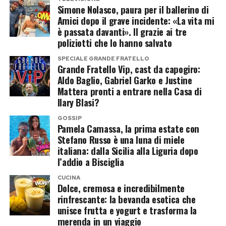
Post Views:
194
Simone Nolasco, paura per il ballerino di
Ultimo nel 2018 e Mahmood nel 2019 restano i
Amici dopo il grave incidente: «La vita mi
Il 20 luglio, pochi giorni dopo la nascita di
due casi più clamorosi. Dopo di loro, molti
è passata davanti». Il grazie ai tre
Edoardo Lupo, un’emorragia provocata dalla
poliziotti che lo hanno salvato
vincitori hanno raccolto meno di quanto il
riapertura di una vecchia ulcera avrebbe
trampolino sanremese lasciasse immaginare.
SPECIALE GRANDE FRATELLO
costretto Fedez a ricorrere nuovamente alle
Grande Fratello Vip, cast da capogiro:
Aldo Baglio, Gabriel Garko e Justine
cure dei medici. Prima il Fatebenefratelli di
Brani come
Vai bene così
di Leo Gassmann,
Mattera pronti a entrare nella Casa di
Milano, poi l’Humanitas di Rozzano: un’altra
Polvere da sparo
di Gaudiano,
Mille notti
di
Ilary Blasi?
paura legata ai problemi di salute che lo
Yuman e
La città che odi
di gIANMARIA non
GOSSIP
accompagnano dall’intervento per il tumore al
hanno prodotto lo stesso impatto commerciale.
Pamela Camassa, la prima estate con
pancreas del 2022.
Stefano Russo è una luna di miele
Clara ha rappresentato un’eccezione con
italiana: dalla Sicilia alla Liguria dopo
Boulevard
, ma era già sostenuta dal successo di
l’addio a Bisciglia
Quella stessa ulcera aveva già provocato nel
Origami all’alba
e dalla popolarità ottenuta
2023 due emorragie interne e un ricovero
CUCINA
grazie a
Mare fuori
. Settembre ha conquistato
Dolce, cremosa e incredibilmente
d’urgenza. Questa volta il cantante sembra
rinfrescante: la bevanda esotica che
radio e critica con
Vertebre
, senza però
avere recepito il messaggio senza bisogno di
unisce frutta e yogurt e trasforma la
mantenere a lungo la stessa forza nelle
merenda in un viaggio
ulteriori avvertimenti: il lavoro può rallentare, gli