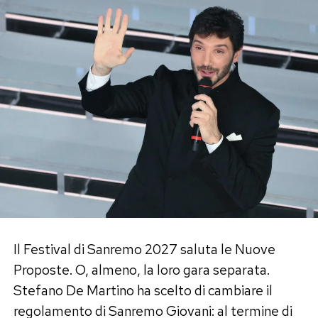
certezza. Nolasco non entra nei particolari
dell’accaduto, ma descrive con chiarezza il
panico che lo ha travolto dentro quella
macchina. Un’esperienza che lo ha spinto a
condividere anche il lato più fragile e doloroso
della vita, lontano dal palcoscenico, dalle
coreografie e dalle luci televisive.
«Sono qui a raccontarvi questa storia non
troppo felice, perché la vita è fatta anche di
questo: di momenti in cui il panico prende il
sopravvento, la paura ti schiaccia e ti può
Il Festival di Sanremo 2027 saluta le Nuove
capitare l’impossibile», ha spiegato. Poi ha
Proposte. O, almeno, la loro gara separata.
aggiunto la cosa che, dopo il terrore, conta più di
Stefano De Martino ha scelto di cambiare il
tutte: «Oggi posso aprire gli occhi e guardare il
regolamento di Sanremo Giovani: al termine di