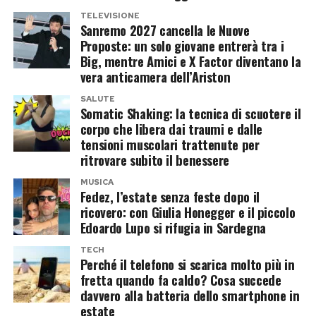
classifiche.
appuntamenti mondani possono saltare e la
TELEVISIONE
Sanremo 2027 cancella le Nuove
movida può fare tranquillamente a meno di lui.
La settimana sanremese, del resto, concentra
Proposte: un solo giovane entrerà tra i
quasi tutta l’attenzione sui Big. Ai giovani
Big, mentre Amici e X Factor diventano la
Le immagini pubblicate da
Chi
raccontano così
vera anticamera dell’Ariston
restano poche esibizioni, orari complicati e uno
un Fedez molto diverso da quello delle estati ad
spazio narrativo ridotto. Vincere la categoria
SALUTE
alto tasso di socialità. Nessun gruppo di amici,
Somatic Shaking: la tecnica di scuotere il
può regalare un trofeo, ma non garantisce che il
corpo che libera dai traumi e dalle
nessuna serata destinata a finire nelle storie di
pubblico ricordi il brano una volta spenti i
tensioni muscolari trattenute per
Instagram e nessuna rincorsa all’evento più
ritrovare subito il benessere
riflettori.
esclusivo. Al centro delle sue giornate ci sono
MUSICA
Giulia e il loro bambino, il terzo figlio del rapper
Amici e X Factor sono diventati la
Fedez, l’estate senza feste dopo il
ricovero: con Giulia Honegger e il piccolo
dopo Leone e Vittoria.
vera Sanremo Giovani
Edoardo Lupo si rifugia in Sardegna
Il giro in gommone senza neppure
TECH
Mentre Sanremo riduce lo spazio riservato agli
Perché il telefono si scarica molto più in
un tuffo
emergenti, i talent occupano il vuoto.
Amici
fretta quando fa caldo? Cosa succede
davvero alla batteria dello smartphone in
segue i cantanti per mesi, ne racconta carattere,
estate
La coppia si sarebbe concessa anche un’uscita in