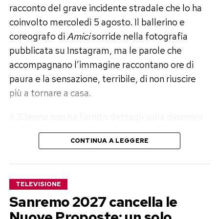
racconto del grave incidente stradale che lo ha
coinvolto mercoledì 5 agosto. Il ballerino e
coreografo di
Amici
sorride nella fotografia
pubblicata su Instagram, ma le parole che
accompagnano l’immagine raccontano ore di
paura e la sensazione, terribile, di non riuscire
più a tornare a casa.
Il 33enne non ha fornito dettagli sulla dinamica
dell’incidente e non ha spiegato quali ferite
CONTINUA A LEGGERE
abbia riportato. Ha però confermato il ricovero
in ospedale, dove i medici continuano a
prendersi cura di lui. Nel lungo messaggio ha
TELEVISIONE
ringraziato la famiglia e soprattutto tre
Sanremo 2027 cancella le
poliziotti: Simone, Ivan e Mirko, gli uomini che
Nuove Proposte: un solo
definisce «i tre angeli che mi hanno salvato la