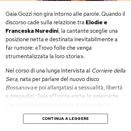
Ma nella sua biografia c’è anche un dettaglio
quasi surreale: nel 2024 la Nasa ha intitolato un
Gaia Gozzi non gira intorno alle parole. Quando il
asteroide ad Annalisa.
discorso cade sulla relazione tra
Elodie e
Franceska Nuredini
, la cantante sceglie una
Il corpo celeste si chiama
20014 Annalisa
, con
posizione netta e destinata inevitabilmente a
una motivazione che riassume perfettamente il
far rumore: «Trovo folle che venga
personaggio: laureata in fisica, ma capace di
strumentalizzata la loro storia».
lasciare il segno soprattutto nella musica.
Nel corso di una lunga intervista al
Corriere della
Il matrimonio con Francesco Muglia
Sera
, nata per parlare del nuovo disco
Sul fronte privato, Annalisa è sposata dal 2023
Bossanova
e poi allargatasi a sessualità, libertà
con l’imprenditore Francesco Muglia. Le nozze si
e pregiudizi, Gaia affronta anche le polemiche
sono svolte in grande riservatezza nella Basilica
che accompagnano la storia d’amore della
di San Francesco d’Assisi, con una cerimonia
collega e amica.
CONTINUA A LEGGERE
intima e pochi invitati.
E lo fa con una frase che difficilmente passerà