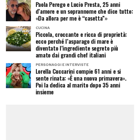
Paola Perego e Lucio Presta, 25 anni
d’amore e un soprannome che dice tutto:
Post Views:
186
«Da allora per me è “casetta”»
Dal Cenacolo alla gondola: il Grand
CUCINA
Tour di J.Lo
Piccola, croccante e ricca di proprietà:
ecco perché l’asparago di mare è
diventato l’ingrediente segreto più
A Milano, Jennifer Lopez ha visitato il Cenacolo
amato dai grandi chef italiani
accompagnata dal direttore della Pinacoteca di
PERSONAGGI E INTERVISTE
Brera. A Siena si è fatta immortalare in Piazza
Lorella Cuccarini compie 61 anni e si
del Campo, mentre a Venezia ha scelto
sente rinata: «È una nuova primavera».
Poi la dedica al marito dopo 35 anni
l’esperienza più classica e cinematografica
insieme
possibile: un giro in gondola nella notte estiva.
Lei scintillante, sorridente e perfettamente
consapevole della fotocamera. Il figlio, invece,
fedele alla tradizione degli adolescenti in
vacanza con i genitori, ha continuato a trafficare