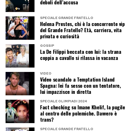
pubblicità per l’Italia
deboli dell’accusa
L’Italia resta una delle mete turistiche più
SPECIALE GRANDE FRATELLO
desiderate al mondo, ma la concorrenza
Helena Prestes, chi è la concorrente vip
del Grande Fratello? Età, carriera, vita
internazionale non consente di dormire sugli
privata e curiosità
allori. Per questo il viaggio di Jennifer Lopez
GOSSIP
assume un valore che va oltre il semplice gossip
La De Filippi beccata con lui: la strana
estivo.
coppia a cavallo si rilassa in vacanza
George Clooney ha contribuito per anni al
VIDEO
Video scandalo a Temptation Island
fascino internazionale del lago di Como. Justin
Spagna: lei fa sesso con un tentatore,
Bieber, Selena Gomez, Jessica Alba e Dua Lipa
lui impazzisce in diretta
hanno recentemente raccontato altre località
SPECIALE OLIMPIADI 2024
italiane ai propri fan. Ora tocca a J.Lo, che ha
Fact checking su Imane Khelif, la pugile
al centro delle polemiche. Davvero è
concentrato in pochi giorni una quantità
trans?
impressionante di immagini, luoghi e
suggestioni.
SPECIALE GRANDE FRATELLO