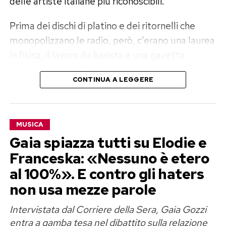
delle artiste italiane più riconoscibili.
Prima dei dischi di platino e dei ritornelli che
monopolizzano le radio, però, c’erano una laurea
in fisica, il lavoro da barista e una gavetta
musicale fatta di band, concorsi e tentativi.
CONTINUA A LEGGERE
Annalisa, dalla fisica ad Amici
Annalisa Scarrone nasce a Savona nel 1985 e
MUSICA
cresce a Carcare, in Val Bormida. Studia canto,
Gaia spiazza tutti su Elodie e
chitarra classica e flauto traverso fin da
Franceska: «Nessuno è etero
bambina, ma per anni porta avanti anche un
al 100%». E contro gli haters
percorso molto diverso: quello scientifico.
non usa mezze parole
Si laurea in fisica e, prima di sfondare nella
Intervistata dal Corriere della Sera, Gaia Gozzi
musica, lavora anche come barista. Poi arriva la
entra a gamba tesa nel dibattito sulla relazione