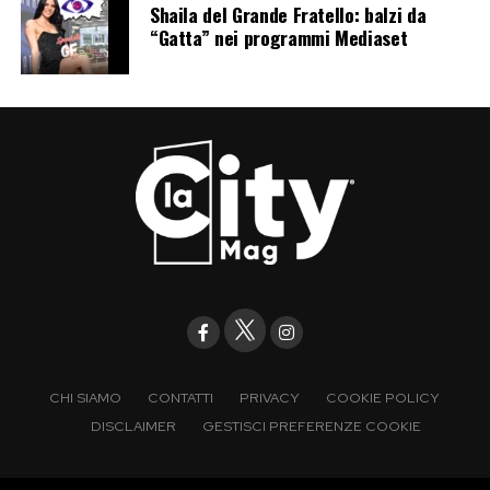
Shaila del Grande Fratello: balzi da
“Gatta” nei programmi Mediaset
Il suo viaggio non nasce come campagna
promozionale, e forse proprio per questo
funziona meglio. Jennifer Lopez non invita
ufficialmente nessuno a visitare l’Italia: mostra
semplicemente quanto si diverte a farlo. E
davanti a 240 milioni di follower, vale più di
qualsiasi slogan.
Post Views:
200
CHI SIAMO
CONTATTI
PRIVACY
COOKIE POLICY
DISCLAIMER
GESTISCI PREFERENZE COOKIE