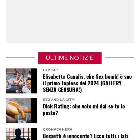
con smartphone e cuffiette. Un’immagine
familiare persino per una diva mondiale: la
madre entusiasta davanti alla Laguna, il ragazzo
che sembra pensare soltanto alla prossima
notifica.
Nel carosello pubblicato su Instagram
ULTIME NOTIZIE
convivono lusso e quotidianità. Ci sono hotel,
GOSSIP
tramonti, colazioni eleganti e bicchieroni di caffè
Elisabetta Canalis, che Sex bomb! è suo
il primo topless del 2024 (GALLERY
americano, ma anche figli vestiti senza troppi
SENZA CENSURA!)
pensieri e quell’aria tipica delle vacanze familiari
SEX AND LA CITY
organizzate dai genitori e sopportate dai
Dick Rating: che voto mi dai se te lo
ragazzi.
posto?
Jennifer Lopez, la migliore
CRONACA NERA
Bossetti è innocente? Ecco tutti i lati