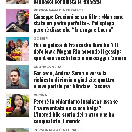
non è.
Vannacci conquista la spiaggia
dichiarazioni senza filtri
PERSONAGGI E INTERVISTE
L’effetto promozionale, però, appare
Giuseppe Cruciani senza filtri: «Non sono
stato un padre perfetto». Poi spiega
immediato. Ogni tappa alimenta articoli, video,
L’intervista doveva partire da
Bossanova
, ma
perché disse che “la droga è buona”
ricerche online e fantasie di viaggio. E mentre
Gaia conferma ancora una volta di non essere
GOSSIP
qualcuno si domanda quanto possa costare
un’artista interessata soltanto a parlare di
Elodie gelosa di Franceska Nuredini? Il
replicare il suo itinerario, l’Italia incassa una
musica.
defollow a Megan Ria accende il gossip:
spuntano vecchi baci e messaggi d’amore
pubblicità internazionale difficilmente
Sessualità, libertà individuale e pregiudizi
quantificabile.
CRONACA NERA
entrano nel discorso con la stessa naturalezza
Garlasco, Andrea Sempio verso la
richiesta di rinvio a giudizio: quattro
con cui entrano le canzoni. E quando le chiedono
nuove perizie per blindare l’accusa
di Elodie e Franceska, non prova neppure a
CUCINA
restare nel mezzo.
Perché la chiamiamo insalata russa se
l’ha inventata un cuoco belga?
La risposta è chiarissima: l’amore non dovrebbe
L’incredibile storia del piatto che ha
conquistato il mondo
essere il problema. Il problema, semmai, è tutto
il rumore che ancora riesce a scatenare.
PERSONAGGI E INTERVISTE