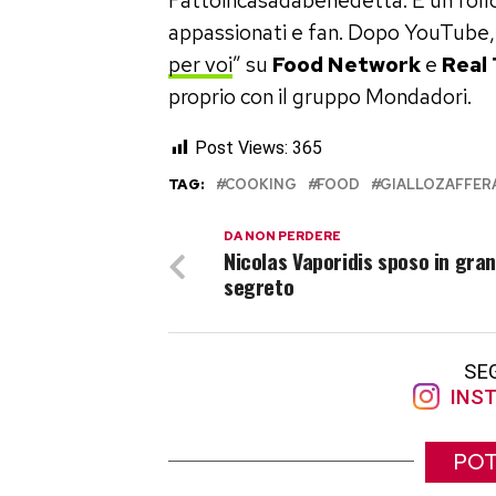
Fattoincasadabenedetta. E un follow
appassionati e fan. Dopo YouTube, 
per voi
” su
Food Network
e
Real
proprio con il gruppo Mondadori.
Post Views:
365
TAG:
COOKING
FOOD
GIALLOZAFFER
DA NON PERDERE
Nicolas Vaporidis sposo in gra
segreto
SE
INST
POT