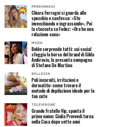
PERSONAGGI
Chiara Ferragni si guarda allo
specchio e confessa: «Sto
invecchiando e ingrassando». Poi
la stoccata su Fedez: «Ora ho una
relazione sana»
MODA
Belén sorprende tutti: sui social
sfoggia la borsa del brand di Gilda
Ambrosio, la presunta compagna
di Stefano De Martino
BELLEZZA
Peli incarniti, irritazioni e
dermatite: come trovare il
metodo di depilazione ideale per la
tua cute
TELEVISIONE
Grande Fratello Vip, spunta il
primo nome: Giulia Provvedi torna
nella Casa dopo sette anni