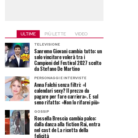
ULTIME
PIÙ LETTE
VIDEO
TELEVISIONE
Sanremo Giovani cambia tutto: un
solo vincitore volerà tra i
Campioni del Festival 2027 scelto
da Stefano De Martino
PERSONAGGI E INTERVISTE
Anna Falchi senza filtri: «I
calendari sexy? Il prezzo da
pagare per fare carriera». E sul
seno rifatto: «Non lo rifarei più»
GOSSIP
Rossella Brescia cambia palco:
dalla danza alla fiction Rai, entra
nel cast de La ricetta della
felicità