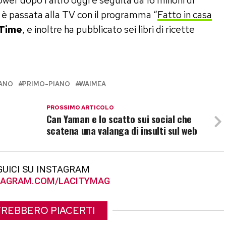
er dopo l’altro oggi è seguita da 16 milioni di
è passata alla TV con il programma “
Fatto in casa
 Time
, e inoltre ha pubblicato sei libri di ricette
ANO
PRIMO-PIANO
WAIMEA
PROSSIMO ARTICOLO
n
Can Yaman e lo scatto sui social che
scatena una valanga di insulti sul web
GUICI SU INSTAGRAM
AGRAM.COM/LACITYMAG
REBBERO PIACERTI