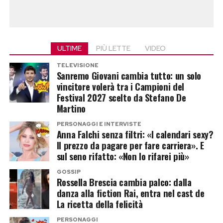
decisamente più stretta.
cinema e televisione. Un percorso internazionale
concorrente ufficiale, il
Grande Fratello Vip
che potrebbe rappresentare un valore aggiunto
punterà su un volto già noto al pubblico, pronto
Post Views:
36
per il programma di Rai 1.
a rimettersi in gioco nella Casa più spiata
ULTIME
PIÙ LETTE
VIDEO
d’Italia.
Prima della carriera da attore, però, Ermito era
TELEVISIONE
diventato noto al grande pubblico grazie alla
Sanremo Giovani cambia tutto: un solo
Post Views:
78
vincitore volerà tra i Campioni del
partecipazione al
Grande Fratello 12
,
Festival 2027 scelto da Stefano De
esperienza a cui si è aggiunta quella al
Grande
Martino
Fratello Vip 5
.
PERSONAGGI E INTERVISTE
Anna Falchi senza filtri: «I calendari sexy?
Milly Carlucci cambia strategia?
Il prezzo da pagare per fare carriera». E
sul seno rifatto: «Non lo rifarei più»
Ed è proprio questo il dettaglio che sta facendo
GOSSIP
discutere gli appassionati del programma. Per
Rossella Brescia cambia palco: dalla
danza alla fiction Rai, entra nel cast de
anni Milly Carlucci ha mantenuto una linea
La ricetta della felicità
piuttosto chiara nella scelta del cast, evitando –
PERSONAGGI