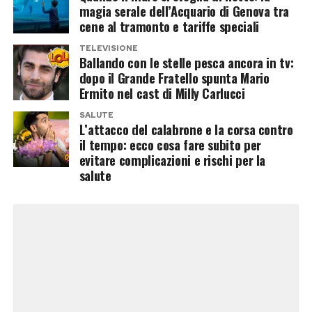
magia serale dell’Acquario di Genova tra
televisiva, il puzzle di
Ballando con le stelle
cene al tramonto e tariffe speciali
appare sempre più definito. Milly Carlucci
TELEVISIONE
continua a puntare su un mix di personaggi
Ballando con le stelle pesca ancora in tv:
provenienti dal mondo dello spettacolo, dello
dopo il Grande Fratello spunta Mario
Ermito nel cast di Milly Carlucci
sport e dell’attualità, cercando come sempre di
sorprendere il pubblico.
SALUTE
L’attacco del calabrone e la corsa contro
il tempo: ecco cosa fare subito per
Se anche Mario Ermito dovesse entrare nel cast
evitare complicazioni e rischi per la
definitivo, la curiosità non riguarderebbe
salute
soltanto le sue qualità sulla pista da ballo, ma
anche il significato di una scelta che potrebbe
segnare un piccolo cambio di filosofia nella
costruzione del programma.
Post Views:
81