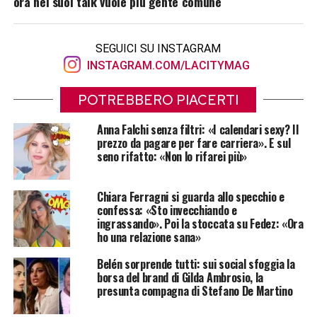
ora nei suoi talk vuole più gente comune
SEGUICI SU INSTAGRAM
INSTAGRAM.COM/LACITYMAG
POTREBBERO PIACERTI
Anna Falchi senza filtri: «I calendari sexy? Il
prezzo da pagare per fare carriera». E sul
seno rifatto: «Non lo rifarei più»
Chiara Ferragni si guarda allo specchio e
confessa: «Sto invecchiando e
ingrassando». Poi la stoccata su Fedez: «Ora
ho una relazione sana»
Belén sorprende tutti: sui social sfoggia la
borsa del brand di Gilda Ambrosio, la
presunta compagna di Stefano De Martino