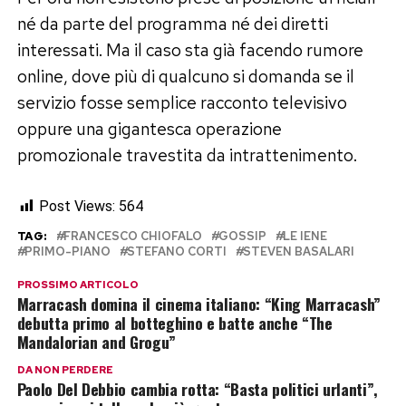
né da parte del programma né dei diretti
interessati. Ma il caso sta già facendo rumore
online, dove più di qualcuno si domanda se il
servizio fosse semplice racconto televisivo
oppure una gigantesca operazione
promozionale travestita da intrattenimento.
Post Views:
564
TAG:
FRANCESCO CHIOFALO
GOSSIP
LE IENE
PRIMO-PIANO
STEFANO CORTI
STEVEN BASALARI
PROSSIMO ARTICOLO
Marracash domina il cinema italiano: “King Marracash”
debutta primo al botteghino e batte anche “The
Mandalorian and Grogu”
DA NON PERDERE
Paolo Del Debbio cambia rotta: “Basta politici urlanti”,