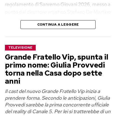
regolamento di Sanremo Giovani 2026, messo a
punto dal direttore artistico Stefano De Martino
insieme alla direzione Intrattenimento Prime
CONTINUA A LEGGERE
Time della Rai. Il documento sarà pubblicato
online venerdì 7 agosto, mentre le iscrizioni
apriranno lunedì 17 agosto.
TELEVISIONE
Sanremo Giovani 2026, un solo
Grande Fratello Vip, spunta il
primo nome: Giulia Provvedi
posto tra i Campioni
torna nella Casa dopo sette
La modifica più importante riguarda il premio
anni
finale. Niente gruppetto di promossi e nessuna
Il cast del nuovo Grande Fratello Vip inizia a
corsia parallela: tra tutti gli artisti in gara,
prendere forma. Secondo le anticipazioni, Giulia
soltanto uno otterrà il diritto di salire sul palco
Provvedi sarebbe la prima concorrente ufficiale
dell’Ariston nella categoria principale.
del reality di Canale 5. Per lei si tratterebbe di un