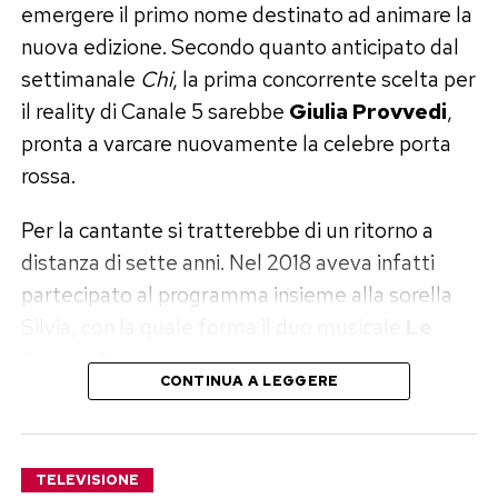
selezionati
emergere il primo nome destinato ad animare la
nuova edizione. Secondo quanto anticipato dal
La prima fase partirà con l’ascolto di tutti i brani
settimanale
Chi
, la prima concorrente scelta per
iscritti da parte della Commissione Musicale.
il reality di Canale 5 sarebbe
Giulia Provvedi
,
Tra le candidature verranno scelti sessanta
pronta a varcare nuovamente la celebre porta
artisti, convocati successivamente per le
rossa.
audizioni dal vivo.
Per la cantante si tratterebbe di un ritorno a
Da questa selezione emergeranno quindici
distanza di sette anni. Nel 2018 aveva infatti
concorrenti di Sanremo Giovani, ai quali si
partecipato al programma insieme alla sorella
aggiungeranno altri quindici artisti provenienti
Silvia, con la quale forma il duo musicale
Le
da Area Sanremo. Il gruppo iniziale sarà quindi
Donatella
, conquistando una grande popolarità
composto da trenta giovani talenti pronti a
CONTINUA A LEGGERE
anche sul piccolo schermo.
contendersi il passaggio successivo.
Le nuove audizioni si svolgeranno a Sanremo
TELEVISIONE
durante due fine settimana, alla presenza del