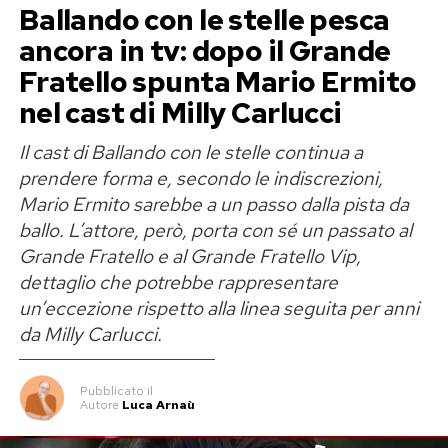
Ballando con le stelle pesca
direttore artistico Stefano De Martino. Alla fine
ancora in tv: dopo il Grande
resteranno soltanto sei finalisti: tre scelti
attraverso Sanremo Giovani e tre provenienti da
Fratello spunta Mario Ermito
Area Sanremo.
nel cast di Milly Carlucci
Sei finalisti in prima serata su Rai 1
Il cast di Ballando con le stelle continua a
prendere forma e, secondo le indiscrezioni,
Giulia Provvedi torna al Grande
Prima della resa dei conti, i sei artisti avranno la
Mario Ermito sarebbe a un passo dalla pista da
ballo. L’attore, però, porta con sé un passato al
Fratello Vip
possibilità di farsi conoscere dal pubblico
Grande Fratello e al Grande Fratello Vip,
attraverso una speciale promozione televisiva.
dettaglio che potrebbe rappresentare
Se l’indiscrezione dovesse trovare conferma,
Ciascuno si esibirà durante una puntata di un
un’eccezione rispetto alla linea seguita per anni
Giulia Provvedi sarebbe il primo tassello del
importante programma di prima serata su Rai 1.
da Milly Carlucci.
cast della nuova stagione del
Grande Fratello
Il nome della trasmissione non è stato ancora
Vip
, che debutterà a settembre su Canale 5 con
Pubblicato
il
comunicato, ma l’operazione garantirà ai
Ilary Blasi
alla conduzione.
Autore
Luca Arnaù
concorrenti una visibilità difficilmente