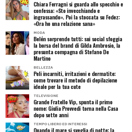
salvo rare eccezioni – concorrenti provenienti dai
Chiara Ferragni si guarda allo specchio e
reality show.
confessa: «Sto invecchiando e
ingrassando». Poi la stoccata su Fedez:
L’eventuale arrivo di Mario Ermito potrebbe
«Ora ho una relazione sana»
quindi rappresentare un cambio di rotta rispetto
MODA
Belén sorprende tutti: sui social sfoggia
a una regola che, nel tempo, avrebbe escluso
la borsa del brand di Gilda Ambrosio, la
diversi personaggi proprio per il loro curriculum
presunta compagna di Stefano De
televisivo.
Martino
BELLEZZA
Naturalmente, finché non arriverà l’annuncio
Peli incarniti, irritazioni e dermatite:
come trovare il metodo di depilazione
ufficiale della Rai o della stessa conduttrice, si
ideale per la tua cute
tratta soltanto di un’indiscrezione.
TELEVISIONE
Grande Fratello Vip, spunta il primo
Il cast di Ballando con le stelle
nome: Giulia Provvedi torna nella Casa
prende forma
dopo sette anni
TEMPO LIBERO ED INTERESSI
Con l’avvicinarsi dell’inizio della nuova stagione
Quando il mare si sveglia di notte: la