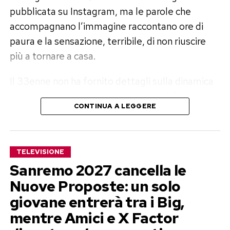
pubblicata su Instagram, ma le parole che
accompagnano l’immagine raccontano ore di
paura e la sensazione, terribile, di non riuscire
più a tornare a casa.
Il 33enne non ha fornito dettagli sulla dinamica
dell’incidente e non ha spiegato quali ferite
CONTINUA A LEGGERE
abbia riportato. Ha però confermato il ricovero
in ospedale, dove i medici continuano a
prendersi cura di lui. Nel lungo messaggio ha
TELEVISIONE
ringraziato la famiglia e soprattutto tre
Sanremo 2027 cancella le
poliziotti: Simone, Ivan e Mirko, gli uomini che
Nuove Proposte: un solo
definisce «i tre angeli che mi hanno salvato la
giovane entrerà tra i Big,
vita».
mentre Amici e X Factor
Simone Nolasco ricoverato dopo