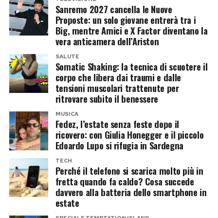
quasi tutta l’attenzione sui Big. Ai giovani
Per ora, tuttavia, nessuno di loro può
Sanremo 2027 cancella le Nuove
restano poche esibizioni, orari complicati e uno
Proposte: un solo giovane entrerà tra i
considerarsi ufficialmente un concorrente. Milly
spazio narrativo ridotto. Vincere la categoria
Big, mentre Amici e X Factor diventano la
Carlucci ama trasformare la presentazione del
vera anticamera dell’Ariston
può regalare un trofeo, ma non garantisce che il
cast in un piccolo spettacolo social, dosando
pubblico ricordi il brano una volta spenti i
SALUTE
annunci e sorprese. Soltanto i video pubblicati
Somatic Shaking: la tecnica di scuotere il
riflettori.
corpo che libera dai traumi e dalle
dal programma metteranno fine al mercato
tensioni muscolari trattenute per
estivo dei nomi.
Amici e X Factor sono diventati la
ritrovare subito il benessere
vera Sanremo Giovani
Aurora Ramazzotti e Noemi Bocchi,
MUSICA
Fedez, l’estate senza feste dopo il
ricovero: con Giulia Honegger e il piccolo
il gossip entra in pista
Mentre Sanremo riduce lo spazio riservato agli
Edoardo Lupo si rifugia in Sardegna
emergenti, i talent occupano il vuoto.
Amici
Aurora Ramazzotti rappresenterebbe uno dei
TECH
segue i cantanti per mesi, ne racconta carattere,
Perché il telefono si scarica molto più in
colpi più forti della nuova edizione. La figlia di
fretta quando fa caldo? Cosa succede
fragilità e ambizioni, costruisce una comunità di
Michelle Hunziker ed Eros Ramazzotti ha
davvero alla batteria dello smartphone in
sostenitori e trasforma le canzoni in prodotti già
estate
mostrato una certa disinvoltura durante il ballo
riconoscibili prima dell’uscita dal programma.
con Goffredo Cerza alle loro nozze e possiede il