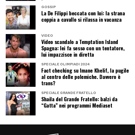
personale forte, destinata a incuriosire il
televisione.
GOSSIP
pubblico e ad alimentare il dibattito.
La De Filippi beccata con lui: la strana
coppia a cavallo si rilassa in vacanza
Post Views:
126
Mario Ermito, invece, porterebbe con sé un
piccolo problema di curriculum. L’attore ha
VIDEO
Video scandalo a Temptation Island
partecipato al
Grande Fratello 12
e al
Grande
Spagna: lei fa sesso con un tentatore,
Fratello Vip 5
, mentre Milly Carlucci ha spesso
lui impazzisce in diretta
mostrato una certa diffidenza verso i
SPECIALE OLIMPIADI 2024
personaggi provenienti dai reality. La sua
Fact checking su Imane Khelif, la pugile
al centro delle polemiche. Davvero è
eventuale convocazione rappresenterebbe
trans?
quindi uno strappo alla regola non scritta del
SPECIALE GRANDE FRATELLO
programma.
Shaila del Grande Fratello: balzi da
“Gatta” nei programmi Mediaset
Il mistero della giuria e l’incognita
Paolo Belli