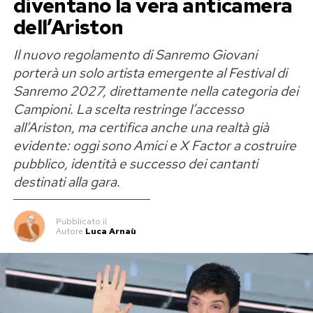
diventano la vera anticamera
l’incidente stradale
dell’Ariston
Il nuovo regolamento di Sanremo Giovani
Il racconto di Simone Nolasco parte dagli istanti
porterà un solo artista emergente al Festival di
trascorsi all’interno dell’automobile, quando il
Sanremo 2027, direttamente nella categoria dei
ballerino ha creduto che la propria vita potesse
Campioni. La scelta restringe l’accesso
finire. «Per una manciata di secondi ho creduto
all’Ariston, ma certifica anche una realtà già
di non poter rivedere più la mia famiglia, i miei
evidente: oggi sono Amici e X Factor a costruire
amici, i colori, il mio cagnolino, il sole. Per una
pubblico, identità e successo dei cantanti
manciata di secondi ho creduto che quelli
destinati alla gara.
fossero gli ultimi», ha scritto.
Pubblicato
il
Pochi secondi, dunque, sufficienti a trasformare
Autore
Luca Arnaù
un viaggio in un incubo e a fargli perdere ogni
certezza. Nolasco non entra nei particolari
dell’accaduto, ma descrive con chiarezza il