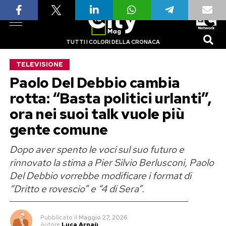
TUTTI I COLORI DELLA CRONACA
TELEVISIONE
Paolo Del Debbio cambia
rotta: “Basta politici urlanti”,
ora nei suoi talk vuole più
gente comune
Dopo aver spento le voci sul suo futuro e
rinnovato la stima a Pier Silvio Berlusconi, Paolo
Del Debbio vorrebbe modificare i format di
“Dritto e rovescio” e “4 di Sera”.
Pubblicato
il
Maggio 27, 2026
Autore
Luca Arnaù