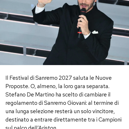
panico che lo ha travolto dentro quella
macchina. Un’esperienza che lo ha spinto a
condividere anche il lato più fragile e doloroso
della vita, lontano dal palcoscenico, dalle
coreografie e dalle luci televisive.
«Sono qui a raccontarvi questa storia non
troppo felice, perché la vita è fatta anche di
questo: di momenti in cui il panico prende il
sopravvento, la paura ti schiaccia e ti può
Il Festival di Sanremo 2027 saluta le Nuove
capitare l’impossibile», ha spiegato. Poi ha
Proposte. O, almeno, la loro gara separata.
aggiunto la cosa che, dopo il terrore, conta più di
Stefano De Martino ha scelto di cambiare il
tutte: «Oggi posso aprire gli occhi e guardare il
regolamento di Sanremo Giovani: al termine di
sole».
una lunga selezione resterà un solo vincitore,
destinato a entrare direttamente tra i Campioni
Il grazie ai tre poliziotti: «Mi hanno
sul palco dell’Ariston.