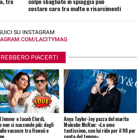
a, tra
colpo sbagliato in spiaggia può
costare caro tra multe e risarcimenti
GUICI SU INSTAGRAM
AGRAM.COM/LACITYMAG
REBBERO PIACERTI
 Jenner e Jacob Elordi,
Anya Taylor-Joy pazza del marito
e non si nasconde più: dagli
Malcolm McRae: «Lo amo
alle vacanze tra Hawaii e
tantissimo, con lui rido per il 90 per
ne
cento del tempo»