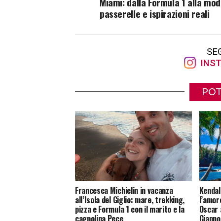
Miami: dalla Formula 1 alla mod
passerelle e ispirazioni reali
SE
INST
POT
Francesca Michielin in vacanza
Kendall
all’Isola del Giglio: mare, trekking,
l’amor
pizza e Formula 1 con il marito e la
Oscar 
cagnolina Pece
Giappo