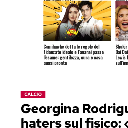
Camihawke detta le regole del
Shakir
fidanzato ideale e Tananai passa
Dai Dai
l’esame: gentilezza, cura e casa
Lewis 
quasi pronta
sull’in
CALCIO
Georgina Rodrigu
haters sul fisico: