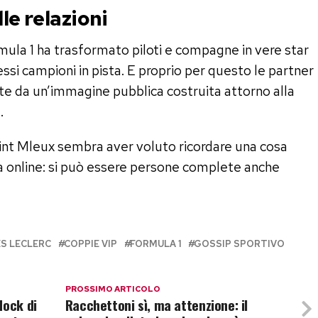
le relazioni
rmula 1 ha trasformato piloti e compagne in vere star
essi campioni in pista. E proprio per questo le partner
iate da un’immagine pubblica costruita attorno alla
.
int Mleux sembra aver voluto ricordare una cosa
 online: si può essere persone complete anche
S LECLERC
COPPIE VIP
FORMULA 1
GOSSIP SPORTIVO
PROSSIMO ARTICOLO
dock di
Racchettoni sì, ma attenzione: il