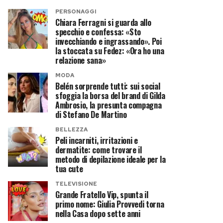
PERSONAGGI
Chiara Ferragni si guarda allo
specchio e confessa: «Sto
invecchiando e ingrassando». Poi
la stoccata su Fedez: «Ora ho una
relazione sana»
MODA
Belén sorprende tutti: sui social
sfoggia la borsa del brand di Gilda
Ambrosio, la presunta compagna
di Stefano De Martino
BELLEZZA
Peli incarniti, irritazioni e
dermatite: come trovare il
metodo di depilazione ideale per la
tua cute
TELEVISIONE
Grande Fratello Vip, spunta il
primo nome: Giulia Provvedi torna
nella Casa dopo sette anni