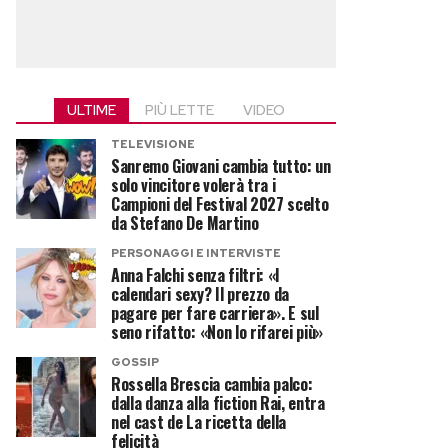
ULTIME
PIÙ LETTE
VIDEO
TELEVISIONE
Sanremo Giovani cambia tutto: un
solo vincitore volerà tra i
Campioni del Festival 2027 scelto
da Stefano De Martino
PERSONAGGI E INTERVISTE
Anna Falchi senza filtri: «I
calendari sexy? Il prezzo da
pagare per fare carriera». E sul
seno rifatto: «Non lo rifarei più»
GOSSIP
Rossella Brescia cambia palco:
dalla danza alla fiction Rai, entra
nel cast de La ricetta della
felicità