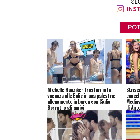
SE
INST
POT
Michelle Hunziker trasforma la
Strisci
vacanza alle Eolie in una palestra:
cancel
allenamento in barca con Giulio
Mediase
Berruti e gli amici
di Anto
luce