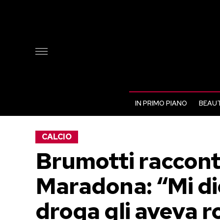
IN PRIMO PIANO
BEAUT
CALCIO
Brumotti racconta 
Maradona: “Mi di
droga gli aveva ro