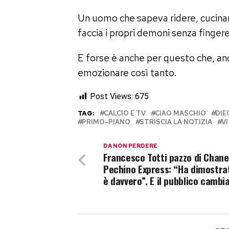
Un uomo che sapeva ridere, cucinar
faccia i propri demoni senza finger
E forse è anche per questo che, anc
emozionare così tanto.
Post Views:
675
TAG:
CALCIO E TV
CIAO MASCHIO
DI
PRIMO-PIANO
STRISCIA LA NOTIZIA
V
DA NON PERDERE
Francesco Totti pazzo di Chane
Pechino Express: “Ha dimostra
è davvero”. E il pubblico cambi