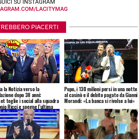
GUICI SU INSTAGRAM
AGRAM.COM/LACITYMAG
REBBERO PIACERTI
a la Notizia verso la
Pupo, i 130 milioni persi in una notte
lazione dopo 38 anni:
al casinò e il debito pagato da Gianni
t toglie i social alla squadra
Morandi: «La banca si rivolse a lui»
nio Ricci e spegne l’ultima