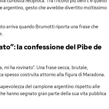
a curiosità reciproca. Tra i ricordi più belli c’è quello
ne argentino, gesto che avrebbe divertito moltissimo
to arriva quando Brumotti riporta una frase che
e.
ato”: la confessione del Pibe de
a, mi ha rovinato”. Una frase secca, brutale,
ca spesso costruita attorno alla figura di Maradona.
sapevolezza del campione argentino rispetto alle
 che hanno segnato gran parte della sua vita pubblica