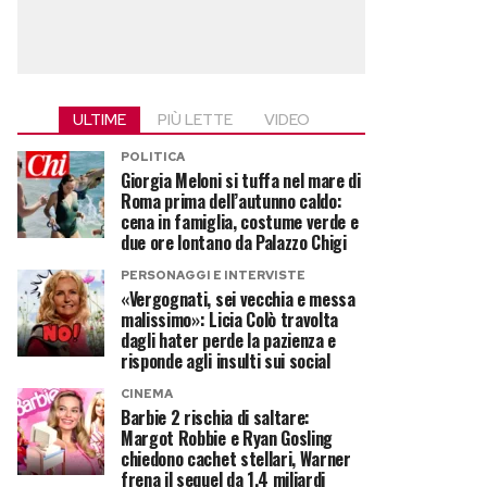
ULTIME
PIÙ LETTE
VIDEO
POLITICA
Giorgia Meloni si tuffa nel mare di
Roma prima dell’autunno caldo:
cena in famiglia, costume verde e
due ore lontano da Palazzo Chigi
PERSONAGGI E INTERVISTE
«Vergognati, sei vecchia e messa
malissimo»: Licia Colò travolta
dagli hater perde la pazienza e
risponde agli insulti sui social
CINEMA
Barbie 2 rischia di saltare:
Margot Robbie e Ryan Gosling
chiedono cachet stellari, Warner
frena il sequel da 1,4 miliardi