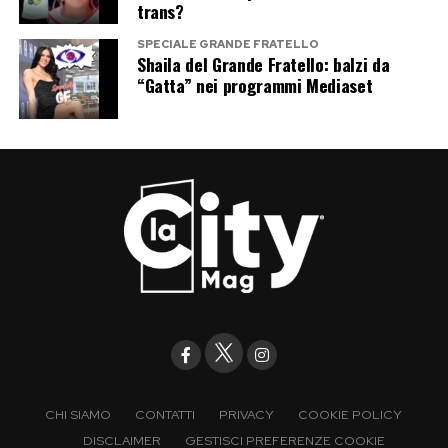
trans?
SPECIALE GRANDE FRATELLO
Shaila del Grande Fratello: balzi da
“Gatta” nei programmi Mediaset
CHI SIAMO
CONTATTI
PRIVACY
COOKIE POLICY
DISCLAIMER
GESTISCI PREFERENZE COOKIE