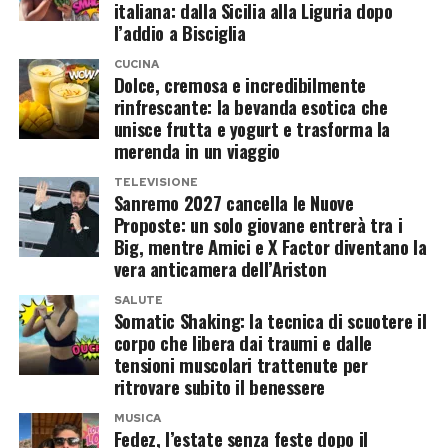
Post Views:
287
italiana: dalla Sicilia alla Liguria dopo
tramonto. Se l’unica opzione è la pausa pranzo,
l’addio a Bisciglia
l’unica scelta sicura è un ambiente climatizzato
CUCINA
artificialmente, impostato a non più di 5°C in
Dolce, cremosa e incredibilmente
meno rispetto alla temperatura esterna per
rinfrescante: la bevanda esotica che
unisce frutta e yogurt e trasforma la
evitare shock termici.
merenda in un viaggio
2. L’ingegneria dell’idratazione: oltre la
TELEVISIONE
Sanremo 2027 cancella le Nuove
semplice acqua
Proposte: un solo giovane entrerà tra i
Big, mentre Amici e X Factor diventano la
Aspettare lo stimolo della sete significa essere
vera anticamera dell’Ariston
già disidratati dell’1%. La strategia corretta
SALUTE
prevede di bere 500 ml di acqua nelle due ore
Somatic Shaking: la tecnica di scuotere il
precedenti lo sforzo, e poi sorseggiare circa 150
corpo che libera dai traumi e dalle
tensioni muscolari trattenute per
ml ogni 15 o 20 minuti di attività. Se
ritrovare subito il benessere
l’allenamento supera i 45 minuti, l’acqua da sola
non basta più: lo svuotamento gastrico rallenta
MUSICA
Fedez, l’estate senza feste dopo il