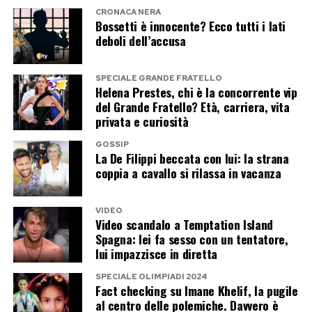
CRONACA NERA
Bossetti è innocente? Ecco tutti i lati
Post Views:
571
deboli dell’accusa
SPECIALE GRANDE FRATELLO
Helena Prestes, chi è la concorrente vip
del Grande Fratello? Età, carriera, vita
privata e curiosità
GOSSIP
La De Filippi beccata con lui: la strana
coppia a cavallo si rilassa in vacanza
VIDEO
Video scandalo a Temptation Island
Spagna: lei fa sesso con un tentatore,
lui impazzisce in diretta
SPECIALE OLIMPIADI 2024
Fact checking su Imane Khelif, la pugile
al centro delle polemiche. Davvero è