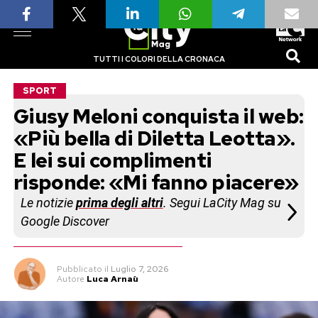
TUTTI I COLORI DELLA CRONACA
SPORT
Giusy Meloni conquista il web:
«Più bella di Diletta Leotta».
E lei sui complimenti
risponde: «Mi fanno piacere»
Le notizie
prima degli altri
. Segui LaCity Mag su
Google Discover
Pubblicato
il
Luglio 7, 2026
Autore
Luca Arnaù