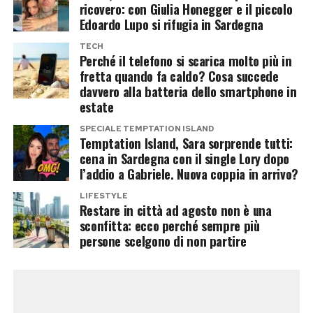
e si rischia l’iponatriemia. È fondamentale
ricovero: con Giulia Honegger e il piccolo
integrare soluzioni isotoniche contenenti sodio,
Edoardo Lupo si rifugia in Sardegna
potassio e magnesio per ripristinare gli
TECH
Perché il telefono si scarica molto più in
elettroliti persi con la sudorazione.
fretta quando fa caldo? Cosa succede
davvero alla batteria dello smartphone in
3. Abbigliamento: il paradosso del cotone
estate
Il cotone è il peggior nemico dello sportivo
SPECIALE TEMPTATION ISLAND
Temptation Island, Sara sorprende tutti:
estivo: assorbe il sudore, diventa pesante, si
cena in Sardegna con il single Lory dopo
incolla alla pelle e impedisce la traspirazione. Gli
l’addio a Gabriele. Nuova coppia in arrivo?
esperti consigliano di utilizzare esclusivamente
LIFESTYLE
tessuti tecnici sintetici micro-forati (come il
Restare in città ad agosto non è una
sconfitta: ecco perché sempre più
poliestere di ultima generazione o il nylon
persone scelgono di non partire
tecnico) dal fit rilassato e di colori chiari, che
riflettono i raggi solari e spingono l’umidità
verso l’esterno, favorendo il raffreddamento
cutaneo.