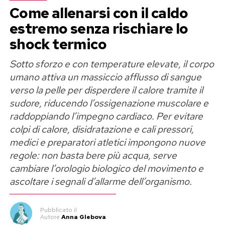
Come allenarsi con il caldo
preferenza diversa rispetto a quella poi
Parole che Georgina ha voluto condividere
estremo senza rischiare lo
maturata ai vertici federali.
pubblicamente, ringraziando il compagno anche
shock termico
La stoccata su Mancini e Conte
per i valori che trasmette ai figli «come padre e
Sotto sforzo e con temperature elevate, il corpo
come uomo».
umano attiva un massiccio afflusso di sangue
Il riferimento è alla successione sulla panchina
«Chi decide quale sia il corpo
verso la pelle per disperdere il calore tramite il
azzurra. Cairo osserva che
Antonio Conte
sudore, riducendo l’ossigenazione muscolare e
rappresentava il nome indicato dai club di Serie
giusto?»
raddoppiando l’impegno cardiaco. Per evitare
A, mentre
Roberto Mancini
sarebbe stata una
colpi di calore, disidratazione e cali pressori,
scelta sostenuta da
Giovanni Malagò
.
Nella parte finale del messaggio, Georgina
medici e preparatori atletici impongono nuove
Rodriguez allarga il discorso oltre la propria
regole: non basta bere più acqua, serve
Una frase che molti hanno interpretato come
esperienza personale e pone alcune domande
cambiare l’orologio biologico del movimento e
una frecciata all’ex presidente del CONI,
che riguardano il modo in cui vengono giudicate
ascoltare i segnali d’allarme dell’organismo.
riaprendo indirettamente il dibattito sulle
le donne sui social.
decisioni che hanno segnato gli ultimi anni della
Pubblicato
il
Nazionale. È una valutazione politica del calcio
«Dove si trova lo standard? Chi decide quale sia
Autore
Anna Glebova