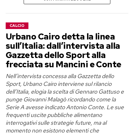
molti anni ancora, perché significherà che
continuo a vivere», scrive Georgina,
trasformando quella che era nata come una
CALCIO
polemica estiva in una riflessione più ampia
Urbano Cairo detta la linea
sull’immagine femminile.
sull’Italia: dall’intervista alla
«Amo le mie curve e il corpo che mi
Gazzetta dello Sport alla
ha permesso di diventare madre»
frecciata su Mancini e Conte
Nell’intervista concessa alla Gazzetta dello
Georgina Rodriguez è madre di sei figli e nel suo
Sport, Urbano Cairo interviene sul rilancio
messaggio ricorda proprio il ruolo della
dell’Italia, elogia la scelta di Gennaro Gattuso e
maternità nel rapporto con il proprio corpo.
punge Giovanni Malagò ricordando come la
Spiega di voler trasmettere alle sue figlie un
Serie A avesse indicato Antonio Conte. Le sue
principio semplice ma fondamentale: il valore di
frequenti uscite pubbliche alimentano
una persona non può essere misurato
interrogativi sulle strategie future, ma al
dall’aspetto fisico né dai giudizi di perfetti
momento non esistono elementi che