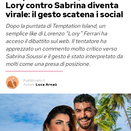
Lory contro Sabrina diventa
l’immagine di un uomo capace di costruire e
virale: il gesto scatena i social
mantenere rapporti profondi.
Dopo la puntata di Temptation Island, un
«Le sue ex sono rimaste tutte sue
semplice like di Lorenzo “Lory” Ferrari ha
acceso il dibattito sul web. Il tentatore ha
amiche»
apprezzato un commento molto critico verso
Sabrina Soussi e il gesto è stato interpretato da
Taccia ha poi richiamato l’attenzione su un
molti come una presa di posizione.
elemento della vita privata di Sempio che, a suo
giudizio, rappresenterebbe un’ulteriore
Pubblicato
il
conferma del suo carattere.
Autore
Luca Arnaù
«Non solo io: tutte le sue ex ragazze, se così
possiamo chiamarle, sono rimaste sue amiche.
Se fosse davvero una persona disturbata,
ossessiva o violenta, come mai tutte noi siamo