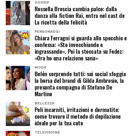
GOSSIP
Griffith.
Rossella Brescia cambia palco: dalla
danza alla fiction Rai, entra nel cast de
La ricetta della felicità
In più occasioni entrambi hanno parlato
pubblicamente dell’affetto che li unisce,
PERSONAGGI
Chiara Ferragni si guarda allo specchio e
sottolineando come il divorzio non abbia
confessa: «Sto invecchiando e
cambiato il rapporto costruito negli anni.
ingrassando». Poi la stoccata su Fedez:
«Ora ho una relazione sana»
Un affetto rimasto intatto nel
MODA
Belén sorprende tutti: sui social sfoggia
tempo
la borsa del brand di Gilda Ambrosio, la
presunta compagna di Stefano De
La separazione tra Antonio Banderas e Melanie
Martino
Griffith, avvenuta nel 2015, non ha mai incrinato
BELLEZZA
il rapporto con Dakota Johnson. L’attrice ha
Peli incarniti, irritazioni e dermatite:
come trovare il metodo di depilazione
continuato a considerare il protagonista
ideale per la tua cute
spagnolo una delle persone più importanti della
TELEVISIONE
sua vita, mentre Banderas ha più volte espresso