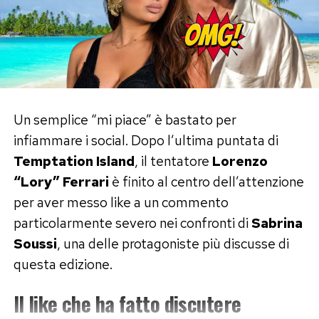
rimaste in buoni rapporti con lui?», ha
affermato.
Le dichiarazioni si inseriscono nel dibattito nato
attorno alla nuova inchiesta sul
delitto di
Garlasco
, nella quale Andrea Sempio è
indagato. Si tratta della posizione espressa da
Un semplice “mi piace” è bastato per
Angela Taccia e non di elementi che incidono
infiammare i social. Dopo l’ultima puntata di
sull’accertamento giudiziario dei fatti, tuttora in
Temptation Island
, il tentatore
Lorenzo
corso.
“Lory” Ferrari
è finito al centro dell’attenzione
per aver messo like a un commento
Post Views:
407
particolarmente severo nei confronti di
Sabrina
Soussi
, una delle protagoniste più discusse di
questa edizione.
Il like che ha fatto discutere