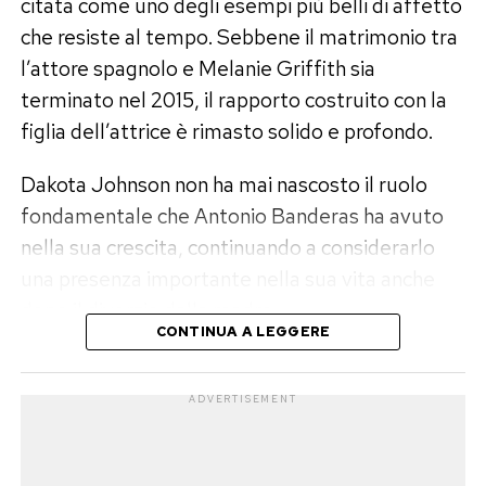
non di una dichiarazione esplicita del diretto
citata come uno degli esempi più belli di affetto
interessato.
che resiste al tempo. Sebbene il matrimonio tra
l’attore spagnolo e Melanie Griffith sia
Giovanni aspetta il falò
terminato nel 2015, il rapporto costruito con la
figlia dell’attrice è rimasto solido e profondo.
Nel frattempo, all’interno del villaggio,
Giovanni Grazioso
ha chiesto per la terza volta
Dakota Johnson non ha mai nascosto il ruolo
il falò di confronto anticipato con Sabrina,
fondamentale che Antonio Banderas ha avuto
manifestando l’intenzione di mettere fine alla
nella sua crescita, continuando a considerarlo
loro relazione. Resta ora da capire se la
una presenza importante nella sua vita anche
fidanzata accetterà il confronto oppure
dopo il divorzio dalla madre.
deciderà ancora una volta di rinviarlo, lasciando
CONTINUA A LEGGERE
aperta una delle storie più controverse di
Un rapporto nato quando Dakota
questa edizione di
Temptation Island
.
aveva sei anni
ADVERTISEMENT
Post Views:
380
Antonio Banderas ha sposato Melanie Griffith