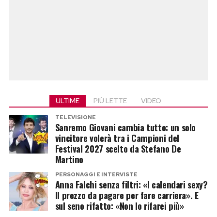
nel 1996. All’epoca Dakota Johnson aveva
appena sei anni e l’attore è diventato per lei una
figura paterna, accompagnandola durante
l’infanzia e l’adolescenza.
Per quasi vent’anni i due hanno condiviso la
quotidianità familiare, costruendo un rapporto
che è andato ben oltre quello formale tra
ULTIME
PIÙ LETTE
VIDEO
patrigno e figliastra.
TELEVISIONE
Sanremo Giovani cambia tutto: un solo
Il soprannome che racconta tutto
vincitore volerà tra i Campioni del
Festival 2027 scelto da Stefano De
Ancora oggi Dakota Johnson chiama Antonio
Martino
Banderas con un soprannome affettuoso:
PERSONAGGI E INTERVISTE
Anna Falchi senza filtri: «I calendari sexy?
“Paponio”
. Un nomignolo che sintetizza il
Il prezzo da pagare per fare carriera». E
legame speciale rimasto immutato nonostante
sul seno rifatto: «Non lo rifarei più»
la fine del matrimonio tra Banderas e Melanie