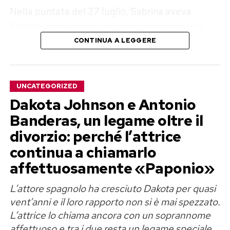
Nella puntata del 27 luglio, Sabrina aveva
finalmente baciato Lory dopo aver cercato a
lungo un avvicinamento. Poco dopo aveva
CONTINUA A LEGGERE
inizialmente negato l’accaduto, salvo poi
ammettere il bacio, definendolo però privo di
particolare trasporto.
UNCATEGORIZED
Dakota Johnson e Antonio
La situazione si era ulteriormente complicata
Banderas, un legame oltre il
quando la ragazza aveva chiesto al tentatore di
divorzio: perché l’attrice
seguirla in bagno, lontano dalle telecamere.
continua a chiamarlo
Lory aveva rifiutato con decisione, arrivando a
affettuosamente «Paponio»
minacciare di lasciare il programma il giorno
successivo.
L’attore spagnolo ha cresciuto Dakota per quasi
vent’anni e il loro rapporto non si è mai spezzato.
Il commento apprezzato dal
L’attrice lo chiama ancora con un soprannome
affettuoso e tra i due resta un legame speciale.