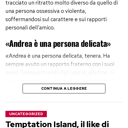
tracciato un ritratto molto diverso da quello di
una persona ossessiva o violenta,
soffermandosi sul carattere e sui rapporti
personali dell’amico.
«Andrea è una persona delicata»
«Andrea è una persona delicata, tenera. Ha
sempre avuto un rapporto fraterno con i suoi
amici. Siamo entrambi figli unici e, alla fine, ci
siamo sempre considerati quasi come fratelli»,
ha dichiarato Taccia, descrivendo un legame
CONTINUA A LEGGERE
costruito negli anni.
Parole con cui l’avvocata respinge le
UNCATEGORIZED
ricostruzioni che dipingerebbero Sempio come
Temptation Island, il like di
una persona problematica, offrendo invece