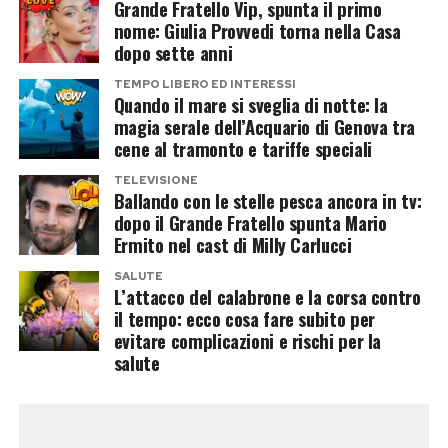
Grande Fratello Vip, spunta il primo
l’orgoglio per la carriera e il percorso umano
nome: Giulia Provvedi torna nella Casa
dopo sette anni
della figliastra.
TEMPO LIBERO ED INTERESSI
La loro storia dimostra come i legami familiari
Quando il mare si sveglia di notte: la
magia serale dell’Acquario di Genova tra
possano andare oltre quelli biologici e resistere
cene al tramonto e tariffe speciali
anche ai cambiamenti della vita, trasformando
TELEVISIONE
un rapporto nato da un matrimonio in un affetto
Ballando con le stelle pesca ancora in tv:
destinato a durare negli anni.
dopo il Grande Fratello spunta Mario
Ermito nel cast di Milly Carlucci
Post Views:
394
SALUTE
L’attacco del calabrone e la corsa contro
il tempo: ecco cosa fare subito per
evitare complicazioni e rischi per la
salute