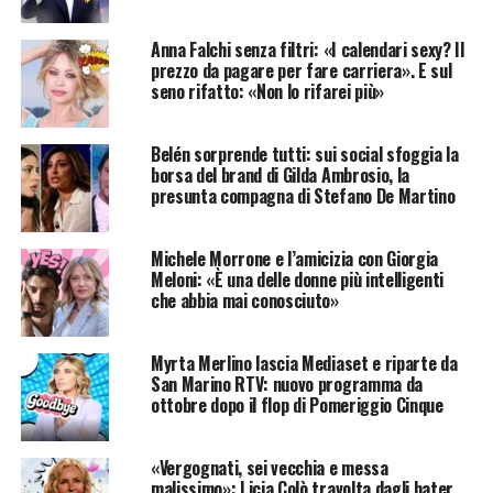
Anna Falchi senza filtri: «I calendari sexy? Il
prezzo da pagare per fare carriera». E sul
seno rifatto: «Non lo rifarei più»
Belén sorprende tutti: sui social sfoggia la
borsa del brand di Gilda Ambrosio, la
presunta compagna di Stefano De Martino
Michele Morrone e l’amicizia con Giorgia
Meloni: «È una delle donne più intelligenti
che abbia mai conosciuto»
Myrta Merlino lascia Mediaset e riparte da
San Marino RTV: nuovo programma da
ottobre dopo il flop di Pomeriggio Cinque
«Vergognati, sei vecchia e messa
malissimo»: Licia Colò travolta dagli hater