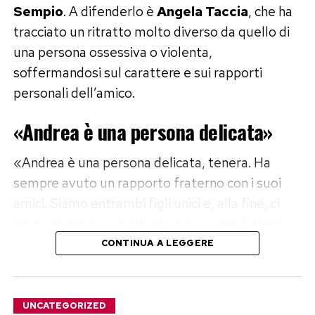
Sempio
. A difenderlo è
Angela Taccia
, che ha
tracciato un ritratto molto diverso da quello di
una persona ossessiva o violenta,
soffermandosi sul carattere e sui rapporti
personali dell’amico.
«Andrea è una persona delicata»
«Andrea è una persona delicata, tenera. Ha
sempre avuto un rapporto fraterno con i suoi
amici. Siamo entrambi figli unici e, alla fine, ci
siamo sempre considerati quasi come fratelli»,
ha dichiarato Taccia, descrivendo un legame
CONTINUA A LEGGERE
costruito negli anni.
Parole con cui l’avvocata respinge le
UNCATEGORIZED