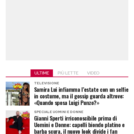
Post Views:
406
Antonio Banderas ha sposato Melanie Griffith
nel 1996. All’epoca Dakota Johnson aveva
appena sei anni e l’attore è diventato per lei una
figura paterna, accompagnandola durante
l’infanzia e l’adolescenza.
Per quasi vent’anni i due hanno condiviso la
quotidianità familiare, costruendo un rapporto
che è andato ben oltre quello formale tra
ULTIME
PIÙ LETTE
VIDEO
patrigno e figliastra.
TELEVISIONE
Samira Lui infiamma l’estate con un selfie
Il soprannome che racconta tutto
in costume, ma il gossip guarda altrove:
«Quando sposa Luigi Punzo?»
Ancora oggi Dakota Johnson chiama Antonio
SPECIALE UOMINI E DONNE
Banderas con un soprannome affettuoso:
Gianni Sperti irriconoscibile prima di
Uomini e Donne: capelli biondo platino e
“Paponio”
. Un nomignolo che sintetizza il
barba scura, il nuovo look divide i fan