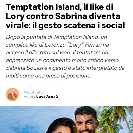
ricostruzioni che dipingerebbero Sempio come
Temptation Island, il like di
una persona problematica, offrendo invece
Lory contro Sabrina diventa
l’immagine di un uomo capace di costruire e
virale: il gesto scatena i social
mantenere rapporti profondi.
Dopo la puntata di Temptation Island, un
«Le sue ex sono rimaste tutte sue
semplice like di Lorenzo “Lory” Ferrari ha
acceso il dibattito sul web. Il tentatore ha
amiche»
apprezzato un commento molto critico verso
Sabrina Soussi e il gesto è stato interpretato da
Taccia ha poi richiamato l’attenzione su un
molti come una presa di posizione.
elemento della vita privata di Sempio che, a suo
giudizio, rappresenterebbe un’ulteriore
Pubblicato
il
conferma del suo carattere.
Autore
Luca Arnaù
«Non solo io: tutte le sue ex ragazze, se così
possiamo chiamarle, sono rimaste sue amiche.
Se fosse davvero una persona disturbata,