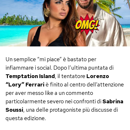
ossessiva o violenta, come mai tutte noi siamo
rimaste in buoni rapporti con lui?», ha
affermato.
Le dichiarazioni si inseriscono nel dibattito nato
attorno alla nuova inchiesta sul
delitto di
Garlasco
, nella quale Andrea Sempio è
indagato. Si tratta della posizione espressa da
Un semplice “mi piace” è bastato per
Angela Taccia e non di elementi che incidono
infiammare i social. Dopo l’ultima puntata di
sull’accertamento giudiziario dei fatti, tuttora in
Temptation Island
, il tentatore
Lorenzo
corso.
“Lory” Ferrari
è finito al centro dell’attenzione
per aver messo like a un commento
Post Views:
422
particolarmente severo nei confronti di
Sabrina
Soussi
, una delle protagoniste più discusse di
questa edizione.