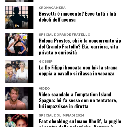
CRONACA NERA
Bossetti è innocente? Ecco tutti i lati
deboli dell’accusa
SPECIALE GRANDE FRATELLO
Helena Prestes, chi è la concorrente vip
del Grande Fratello? Età, carriera, vita
privata e curiosità
GOSSIP
La De Filippi beccata con lui: la strana
coppia a cavallo si rilassa in vacanza
VIDEO
Video scandalo a Temptation Island
Spagna: lei fa sesso con un tentatore,
lui impazzisce in diretta
SPECIALE OLIMPIADI 2024
Fact checking su Imane Khelif, la pugile
al centro delle polemiche. Davvero è