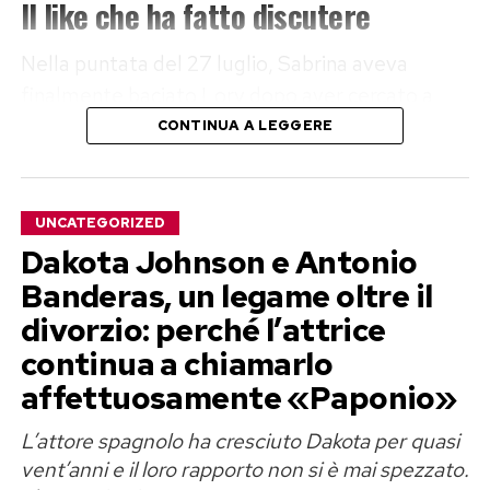
Il like che ha fatto discutere
Nella puntata del 27 luglio, Sabrina aveva
finalmente baciato Lory dopo aver cercato a
lungo un avvicinamento. Poco dopo aveva
CONTINUA A LEGGERE
inizialmente negato l’accaduto, salvo poi
ammettere il bacio, definendolo però privo di
particolare trasporto.
UNCATEGORIZED
Dakota Johnson e Antonio
La situazione si era ulteriormente complicata
Banderas, un legame oltre il
quando la ragazza aveva chiesto al tentatore di
divorzio: perché l’attrice
seguirla in bagno, lontano dalle telecamere.
continua a chiamarlo
Lory aveva rifiutato con decisione, arrivando a
affettuosamente «Paponio»
minacciare di lasciare il programma il giorno
successivo.
L’attore spagnolo ha cresciuto Dakota per quasi
vent’anni e il loro rapporto non si è mai spezzato.