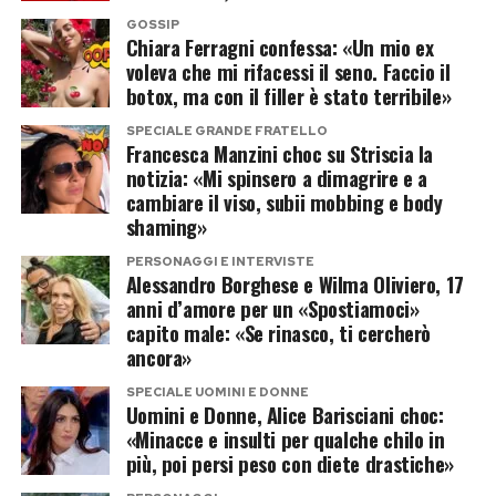
legame speciale rimasto immutato nonostante
GOSSIP
la fine del matrimonio tra Banderas e Melanie
Chiara Ferragni confessa: «Un mio ex
Griffith.
voleva che mi rifacessi il seno. Faccio il
botox, ma con il filler è stato terribile»
In più occasioni entrambi hanno parlato
SPECIALE GRANDE FRATELLO
Francesca Manzini choc su Striscia la
pubblicamente dell’affetto che li unisce,
notizia: «Mi spinsero a dimagrire e a
sottolineando come il divorzio non abbia
cambiare il viso, subii mobbing e body
cambiato il rapporto costruito negli anni.
shaming»
PERSONAGGI E INTERVISTE
Un affetto rimasto intatto nel
Alessandro Borghese e Wilma Oliviero, 17
anni d’amore per un «Spostiamoci»
tempo
capito male: «Se rinasco, ti cercherò
ancora»
La separazione tra Antonio Banderas e Melanie
SPECIALE UOMINI E DONNE
Griffith, avvenuta nel 2015, non ha mai incrinato
Uomini e Donne, Alice Barisciani choc:
il rapporto con Dakota Johnson. L’attrice ha
«Minacce e insulti per qualche chilo in
più, poi persi peso con diete drastiche»
continuato a considerare il protagonista