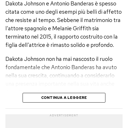
tratta, però, di un’interpretazione dei social e
Dakota Johnson e Antonio Banderas è spesso
non di una dichiarazione esplicita del diretto
citata come uno degli esempi più belli di affetto
interessato.
che resiste al tempo. Sebbene il matrimonio tra
l’attore spagnolo e Melanie Griffith sia
Giovanni aspetta il falò
terminato nel 2015, il rapporto costruito con la
figlia dell’attrice è rimasto solido e profondo.
Nel frattempo, all’interno del villaggio,
Giovanni Grazioso
ha chiesto per la terza volta
Dakota Johnson non ha mai nascosto il ruolo
il falò di confronto anticipato con Sabrina,
fondamentale che Antonio Banderas ha avuto
manifestando l’intenzione di mettere fine alla
nella sua crescita, continuando a considerarlo
loro relazione. Resta ora da capire se la
una presenza importante nella sua vita anche
fidanzata accetterà il confronto oppure
dopo il divorzio dalla madre.
deciderà ancora una volta di rinviarlo, lasciando
CONTINUA A LEGGERE
aperta una delle storie più controverse di
Un rapporto nato quando Dakota
questa edizione di
Temptation Island
.
aveva sei anni
ADVERTISEMENT