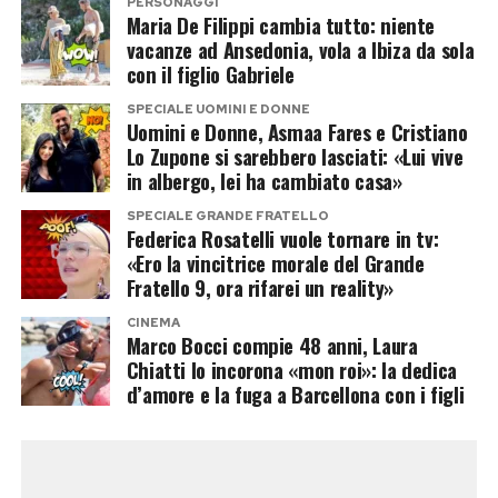
spagnolo una delle persone più importanti della
PERSONAGGI
Maria De Filippi cambia tutto: niente
sua vita, mentre Banderas ha più volte espresso
vacanze ad Ansedonia, vola a Ibiza da sola
l’orgoglio per la carriera e il percorso umano
con il figlio Gabriele
della figliastra.
SPECIALE UOMINI E DONNE
Uomini e Donne, Asmaa Fares e Cristiano
La loro storia dimostra come i legami familiari
Lo Zupone si sarebbero lasciati: «Lui vive
in albergo, lei ha cambiato casa»
possano andare oltre quelli biologici e resistere
anche ai cambiamenti della vita, trasformando
SPECIALE GRANDE FRATELLO
Federica Rosatelli vuole tornare in tv:
un rapporto nato da un matrimonio in un affetto
«Ero la vincitrice morale del Grande
destinato a durare negli anni.
Fratello 9, ora rifarei un reality»
CINEMA
Marco Bocci compie 48 anni, Laura
Post Views:
429
Chiatti lo incorona «mon roi»: la dedica
d’amore e la fuga a Barcellona con i figli