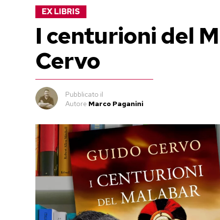
EX LIBRIS
I centurioni del 
Cervo
Pubblicato
il
Autore
Marco Paganini