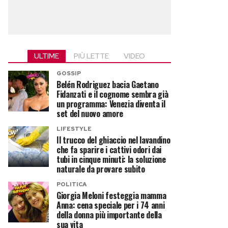
ULTIME
PIÙ LETTE
VIDEO
GOSSIP
Belén Rodriguez bacia Gaetano
Fidanzati e il cognome sembra già
un programma: Venezia diventa il
set del nuovo amore
LIFESTYLE
Il trucco del ghiaccio nel lavandino
che fa sparire i cattivi odori dai
tubi in cinque minuti: la soluzione
naturale da provare subito
POLITICA
Giorgia Meloni festeggia mamma
Anna: cena speciale per i 74 anni
della donna più importante della
sua vita