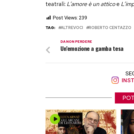
teatrali:
L’amore è un attico
e
L’imp
Post Views:
239
TAG:
ALTREVOCI
ROBERTO CENTAZZO
DA NON PERDERE
Un’emozione a gamba tesa
SE
INST
POT