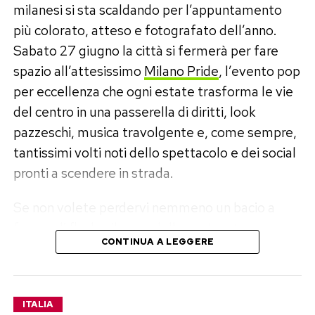
climatico, ma quanno ce vo’ serve anche
milanesi si sta scaldando per l’appuntamento
l’adattamento.
»
più colorato, atteso e fotografato dell’anno.
Sabato 27 giugno la città si fermerà per fare
Una frase che, letta tra le righe, suona come
spazio all’attesissimo
Milano Pride
, l’evento pop
una critica a quelle posizioni che negli anni hanno
per eccellenza che ogni estate trasforma le vie
guardato con sospetto all’uso dell’aria
del centro in una passerella di diritti, look
condizionata in nome della sostenibilità
pazzeschi, musica travolgente e, come sempre,
ambientale. Per Gori, invece, quando il caldo
tantissimi volti noti dello spettacolo e dei social
diventa un’emergenza la priorità resta la tutela
pronti a scendere in strada.
delle persone.
Se non volete perdervi nemmeno un bacio a
Il pragmatismo contro gli slogan
favore di flash o il carro della vostra star
CONTINUA A LEGGERE
preferita, ecco la guida definitiva per vivere
L’iniziativa di Gualtieri prova a tenere insieme
l’evento dall’inizio alla fine, con tutti i dettagli e
due esigenze solo apparentemente inconciliabili:
gli orari da segnare in agenda.
continuare a investire nelle politiche contro il
ITALIA
cambiamento climatico senza rinunciare a