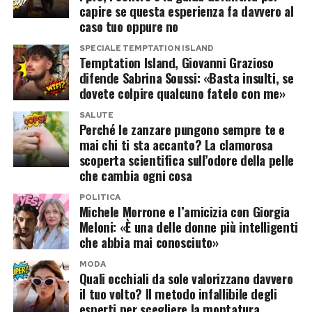
clima sempre più acceso
capire se questa esperienza fa davvero al
caso tuo oppure no
La polemica, infatti, si inserisce in uno scontro
SPECIALE TEMPTATION ISLAND
culturale che dura ormai da tempo. J.K. Rowling
Temptation Island, Giovanni Grazioso
è stata più volte contestata per le sue prese di
difende Sabrina Soussi: «Basta insulti, se
dovete colpire qualcuno fatelo con me»
posizione sul tema dell’identità di genere,
mentre Elon Musk ha trasformato X in una
SALUTE
Perché le zanzare pungono sempre te e
piattaforma che ospita spesso battaglie
mai chi ti sta accanto? La clamorosa
politiche e culturali molto polarizzanti.
scoperta scientifica sull’odore della pelle
che cambia ogni cosa
Non a caso, le immagini del Pride hanno
POLITICA
generato reazioni opposte. Per alcuni si tratta di
Michele Morrone e l’amicizia con Giorgia
Meloni: «È una delle donne più intelligenti
una forma di satira politica. Per altri, invece, il
che abbia mai conosciuto»
ricorso a simboli così forti rappresenta
MODA
un’escalation che rischia di alimentare
Quali occhiali da sole valorizzano davvero
ulteriormente un clima già estremamente teso.
il tuo volto? Il metodo infallibile degli
esperti per scegliere la montatura