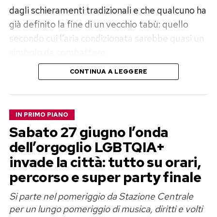
dagli schieramenti tradizionali e che qualcuno ha
già definito la fine di un vecchio tabù: quello
secondo cui l’aria condizionata sarebbe quasi un
simbolo da combattere.
CONTINUA A LEGGERE
Cinema gratis e sale climatizzate
nelle ore più calde
IN PRIMO PIANO
Il piano predisposto dal Campidoglio prevede
Sabato 27 giugno l’onda
l’apertura gratuita di
undici cinema
durante le
dell’orgoglio LGBTQIA+
ore più torride della giornata. Ai grandi schermi
invade la città: tutto su orari,
si aggiungono
biblioteche, teatri e altri spazi
percorso e super party finale
pubblici climatizzati
, trasformati per
l’occasione in veri e propri rifugi contro il caldo.
Si parte nel pomeriggio da Stazione Centrale
per un lungo pomeriggio di musica, diritti e volti
L’obiettivo è semplice: offrire un luogo fresco e