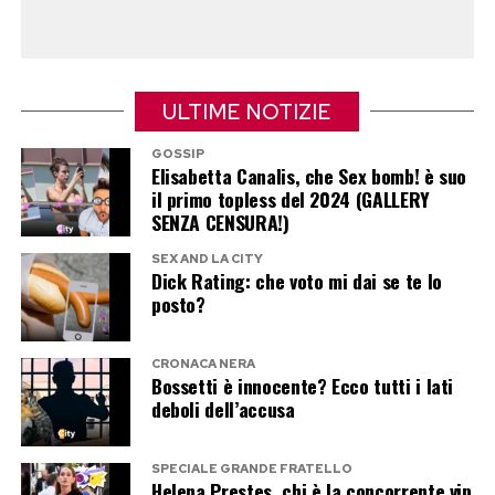
commentatori hanno osservato che figure
pubbliche estremamente polarizzanti come
Musk e Rowling, protagonisti di continui scontri
politici e culturali, finiscono inevitabilmente per
ULTIME NOTIZIE
alimentare reazioni altrettanto radicali. Un
meccanismo che, secondo molti, contribuisce a
GOSSIP
Elisabetta Canalis, che Sex bomb! è suo
trasformare ogni dibattito in una guerra
il primo topless del 2024 (GALLERY
SENZA CENSURA!)
permanente fatta di provocazioni,
controprovocazioni e indignazione reciproca.
SEX AND LA CITY
Dick Rating: che voto mi dai se te lo
posto?
Post Views:
340
CRONACA NERA
Bossetti è innocente? Ecco tutti i lati
deboli dell’accusa
SPECIALE GRANDE FRATELLO
Helena Prestes, chi è la concorrente vip