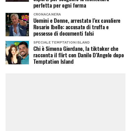
Sui social la polemica si ritorce
perfetta per ogni forma
CRONACA NERA
contro il braccio destro di Musk
Uomini e Donne, arrestato l’ex cavaliere
Rosario Ibello: accusato di truffa e
Le parole di Stroppa, però, non hanno affatto
possesso di documenti falsi
spento la discussione. Anzi. Molti utenti hanno
SPECIALE TEMPTATION ISLAND
Chi è Simona Giordano, la tiktoker che
ricordato come lo stesso referente italiano di
racconta il flirt con Danilo D’Angelo dopo
Musk fosse già finito al centro di controversie
Temptation Island
per alcune sue prese di posizione in difesa
dell’imprenditore americano. In passato, inoltre,
Stroppa aveva denunciato di avere ricevuto
minacce con riferimenti proprio all’immagine
delle persone appese a testa in giù e a Piazzale
Loreto.
Su X e sulle altre piattaforme, diversi