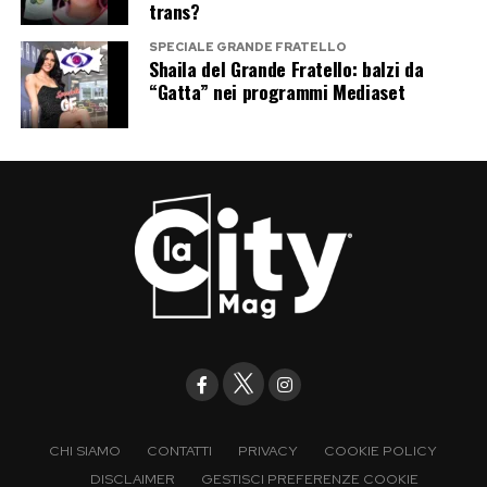
trans?
SPECIALE GRANDE FRATELLO
Shaila del Grande Fratello: balzi da
“Gatta” nei programmi Mediaset
CHI SIAMO
CONTATTI
PRIVACY
COOKIE POLICY
DISCLAIMER
GESTISCI PREFERENZE COOKIE