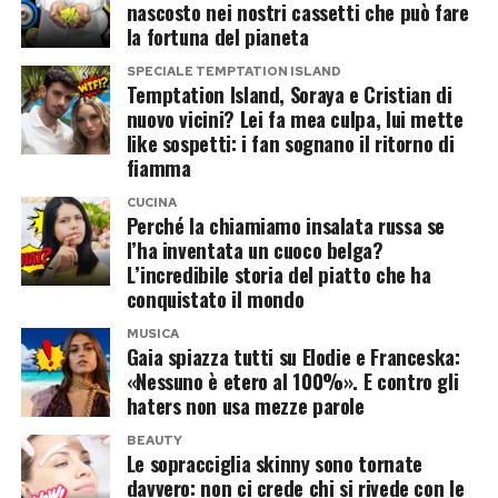
nascosto nei nostri cassetti che può fare
la fortuna del pianeta
Il fatto che non compaiano quotidianamente
Una fonte interna sostiene che il re osservi la
nello stesso reel, insomma, non significa
SPECIALE TEMPTATION ISLAND
situazione con particolare sensibilità proprio per
Temptation Island, Soraya e Cristian di
necessariamente che abbiano smesso di stare
la propria esperienza personale. Carlo ha vissuto
nuovo vicini? Lei fa mea culpa, lui mette
insieme.
like sospetti: i fan sognano il ritorno di
in prima persona un matrimonio disgregato
fiamma
sotto gli occhi dell’opinione pubblica e saprebbe
Le foto di Ciro con altre ragazze
CUCINA
bene quanto possa esserci distanza tra ciò che
Perché la chiamiamo insalata russa se
fanno scattare il gossip
una coppia mostra all’esterno e ciò che accade
l’ha inventata un cuoco belga?
L’incredibile storia del piatto che ha
dentro casa.
Ad alimentare ulteriormente i sospetti erano
conquistato il mondo
state alcune immagini e video che mostravano
Il fantasma della crisi dietro gli
MUSICA
Ciro Solimeno in palestra insieme ad alcune
Gaia spiazza tutti su Elodie e Franceska:
scatti perfetti
«Nessuno è etero al 100%». E contro gli
ragazze
.
haters non usa mezze parole
Nessuno, al momento, dispone di elementi
Per il popolo dei social è bastato quello per far
BEAUTY
concreti per parlare di separazione tra Harry e
Le sopracciglia skinny sono tornate
partire nuove interpretazioni. Ma c’è un
davvero: non ci crede chi si rivede con le
Meghan. Le indiscrezioni restano indiscrezioni e