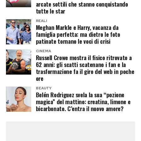
dettaglio piuttosto importante: Ciro lavora
arcate sottili che stanno conquistando
lo stesso duca ha sempre respinto l’idea di un
tutte le star
come personal trainer e, per mestiere, trascorre
matrimonio al capolinea.
buona parte delle sue giornate in palestra a
REALI
Meghan Markle e Harry, vacanza da
contatto con clienti uomini e donne.
Ma nel mondo dei Sussex perfino la felicità
famiglia perfetta: ma dietro le foto
patinate tornano le voci di crisi
finisce inevitabilmente sotto la lente. Più le
Niente triangolo sentimentale, quindi, almeno
fotografie appaiono armoniose, più qualcuno
CINEMA
sulla base degli elementi disponibili. Soltanto
Russell Crowe mostra il fisico ritrovato a
cerca la crepa nascosta dietro l’inquadratura.
lavoro trasformato in materiale da gossip.
62 anni: gli scatti scatenano i fan e la
trasformazione fa il giro del web in poche
E così l’estate perfetta di Meghan Markle e
ore
Ciro Solimeno ed Elisa Leonardi
Harry rischia di ottenere esattamente il risultato
BEAUTY
partono insieme per la Sicilia
opposto rispetto a quello desiderato: invece di
Belén Rodriguez svela la sua “pozione
magica” del mattino: creatina, limone e
chiudere il gossip sulla crisi, gli ha regalato
Se le parole non fossero sufficienti, i due hanno
bicarbonato. C’entra il nuovo amore?
nuove fotografie da analizzare.
aggiunto anche un dettaglio decisamente
concreto:
hanno già organizzato una vacanza
Post Views:
92
insieme
.