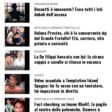
netto: Ciro ed Elisa stanno ancora insieme e non
CRONACA NERA
risultano esserci elementi concreti che facciano
Bossetti è innocente? Ecco tutti i lati
deboli dell’accusa
pensare a una crisi.
La loro storia continua lontano dallo studio di
SPECIALE GRANDE FRATELLO
Helena Prestes, chi è la concorrente vip
Maria De Filippi e, almeno per ora, anche
del Grande Fratello? Età, carriera, vita
lontano dai drammi che il pubblico aveva già
privata e curiosità
cominciato a immaginare.
GOSSIP
La De Filippi beccata con lui: la strana
Ai fan più ansiosi non resta che attendere la
coppia a cavallo si rilassa in vacanza
Sicilia. Se arriveranno foto insieme tra mare,
tramonti e aperitivi, il caso potrà considerarsi
VIDEO
Video scandalo a Temptation Island
definitivamente archiviato. Almeno fino al
Spagna: lei fa sesso con un tentatore,
prossimo silenzio social.
lui impazzisce in diretta
SPECIALE OLIMPIADI 2024
Fact checking su Imane Khelif, la pugile
Post Views:
89
al centro delle polemiche. Davvero è