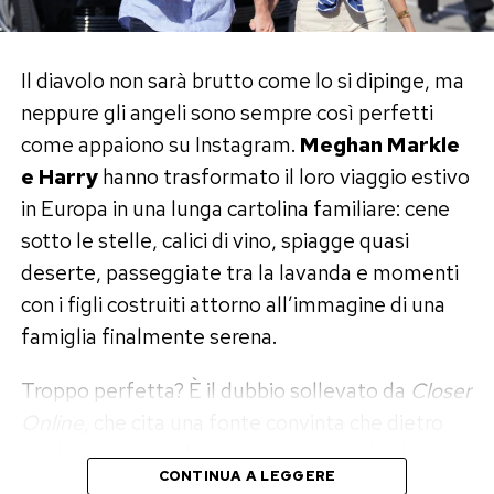
entrambi».
Il diavolo non sarà brutto come lo si dipinge, ma
Non proprio la dichiarazione di chi vuole
neppure gli angeli sono sempre così perfetti
continuare la guerra.
come appaiono su Instagram.
Meghan Markle
Cristian mette like e i fan fiutano la
e Harry
hanno trasformato il loro viaggio estivo
in Europa in una lunga cartolina familiare: cene
pace
sotto le stelle, calici di vino, spiagge quasi
Anche Cristian, dal canto suo, avrebbe lasciato
deserte, passeggiate tra la lavanda e momenti
qualche segnale di distensione.
con i figli costruiti attorno all’immagine di una
famiglia finalmente serena.
Il romano ha infatti messo like ad alcuni
commenti che parlavano di un rapporto sincero
Troppo perfetta? È il dubbio sollevato da
Closer
destinato a rimanere nel tempo e della
Online
, che cita una fonte convinta che dietro
possibilità che, nonostante tutto, lui continui a
quella sequenza di immagini ci sia anche il
CONTINUA A LEGGERE
esserci per Soraya.
desiderio di mettere a tacere le voci che da mesi