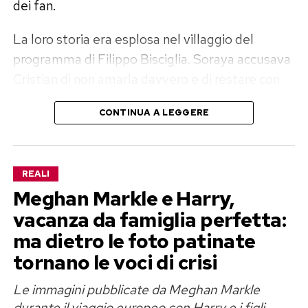
dei fan.
La loro storia era esplosa nel villaggio del
programma di Filippo Bisciglia. Soraya accusava
Cristian di non amarla davvero e di restare con
lei per convenienza, mentre lui sosteneva di
CONTINUA A LEGGERE
essersi sentito continuamente criticato e
svalutato. Poi l’avvicinamento di lei al single
Dimitri, il falò infuocato e la rottura definitiva.
REALI
Almeno così sembrava.
Meghan Markle e Harry,
vacanza da famiglia perfetta:
Temptation Island, Soraya cambia
ma dietro le foto patinate
tono su Cristian
tornano le voci di crisi
Nello speciale del mese dopo, la situazione
Le immagini pubblicate da Meghan Markle
durante il viaggio europeo con Harry e i figli