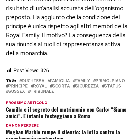
risultato di un’analisi accurata dell’organismo
preposto. Ha aggiunto che la condizione del
principe è unica rispetto agli altri membri della
Royal Family. Il motivo? La conseguenza della
sua rinuncia ai ruoli di rappresentanza attiva
della monarchia.
Post Views:
326
TAG:
DUCHESSA
FAMIGLIA
FAMILY
PRIMO-PIANO
PRINCIPE
ROYAL
SCORTA
SICUREZZA
STATUS
SUSSEX
TRIBUNALE
PROSSIMO ARTICOLO
Camilla e il segreto del matrimonio con Carlo: “Siamo
amici”. E intanto festeggiano a Roma
DA NON PERDERE
Meghan Markle rompe il silenzio: la lotta contro la
preeclampsia postpartum