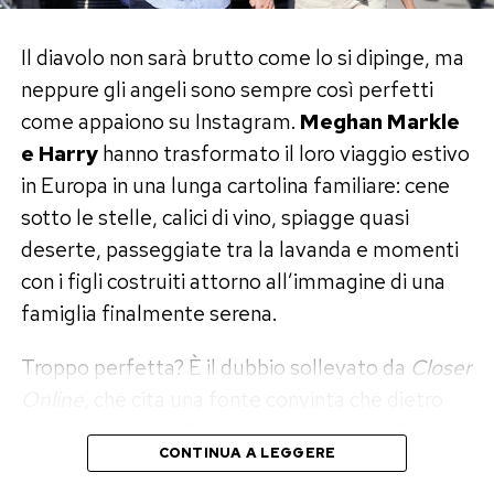
mai stato chiarito fino in fondo.
Il diavolo non sarà brutto come lo si dipinge, ma
Hasnat Khan, l’uomo che Diana
neppure gli angeli sono sempre così perfetti
avrebbe voluto sposare
come appaiono su Instagram.
Meghan Markle
e Harry
hanno trasformato il loro viaggio estivo
Prima di Dodi c’era stato Hasnat Khan.
in Europa in una lunga cartolina familiare: cene
Lady Diana lo aveva conosciuto nel 1995 al
sotto le stelle, calici di vino, spiagge quasi
Royal Brompton Hospital e, secondo molte
deserte, passeggiate tra la lavanda e momenti
ricostruzioni, la relazione sarebbe durata circa
con i figli costruiti attorno all’immagine di una
due anni.
famiglia finalmente serena.
Judy Wade sostiene che Diana avrebbe voluto
Troppo perfetta? È il dubbio sollevato da
Closer
sposarlo e che immaginasse con lui una vita
Online
, che cita una fonte convinta che dietro
capace di unire mondi e culture differenti. Ma
quella sequenza di immagini ci sia anche il
CONTINUA A LEGGERE
Khan avrebbe sofferto il peso della fama della
desiderio di mettere a tacere le voci che da mesi
principessa e non avrebbe voluto vivere come