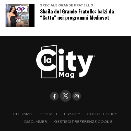
mistero; quando condivide qualche frammento
SPECIALE GRANDE FRATELLO
familiare, qualcuno sostiene che abbia tradito la
Shaila del Grande Fratello: balzi da
“Gatta” nei programmi Mediaset
fiducia della monarchia.
Per ora esistono le fotografie, la visita europea
e le indiscrezioni sul fastidio di Camilla. Non
esistono invece conferme ufficiali di una lite né
prove che la regina avesse imposto un divieto
assoluto. La bufera, insomma, c’è. Resta da
capire se sia esplosa davvero dentro il Palazzo o
soltanto sulle copertine dei tabloid.
Post Views:
277
CHI SIAMO
CONTATTI
PRIVACY
COOKIE POLICY
DISCLAIMER
GESTISCI PREFERENZE COOKIE