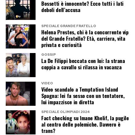
Bossetti è innocente? Ecco tutti i lati
ulteriormente allargate, soprattutto dopo le
deboli dell’accusa
interviste, la docuserie Netflix e il libro
Spare
.
Ogni tentativo di riavvicinamento avviene quindi
SPECIALE GRANDE FRATELLO
Helena Prestes, chi è la concorrente vip
dentro un clima nel quale una fotografia, una
del Grande Fratello? Età, carriera, vita
didascalia o una confidenza possono
privata e curiosità
trasformarsi rapidamente in un incidente
GOSSIP
diplomatico.
La De Filippi beccata con lui: la strana
coppia a cavallo si rilassa in vacanza
Una bufera costruita su una fonte
VIDEO
anonima
Video scandalo a Temptation Island
Spagna: lei fa sesso con un tentatore,
La nuova polemica racconta soprattutto il
lui impazzisce in diretta
cortocircuito che accompagna qualsiasi gesto di
SPECIALE OLIMPIADI 2024
Fact checking su Imane Khelif, la pugile
Meghan Markle. Quando protegge rigidamente
al centro delle polemiche. Davvero è
la vita dei figli, viene accusata di alimentare il
trans?