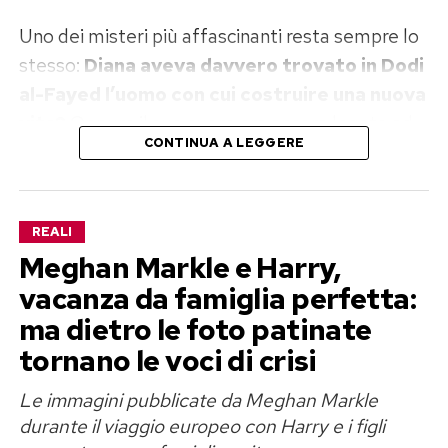
Uno dei misteri più affascinanti resta sempre lo
stesso:
Diana aveva davvero trovato in Dodi
al-Fayed l’uomo con cui costruire una nuova
vita?
Oppure il suo cuore era ancora legato ad
CONTINUA A LEGGERE
Hasnat Khan, il cardiochirurgo pakistano con cui
aveva avuto una relazione lunga e tormentata?
Lady Diana e Dodi al-Fayed: amore o
REALI
Meghan Markle e Harry,
fuga?
vacanza da famiglia perfetta:
Secondo la biografa Judy Wade, Diana stava
ma dietro le foto patinate
cercando di ricominciare dopo il divorzio da
tornano le voci di crisi
Carlo. «Mi disse: “Sto spiccando il volo”», ha
Le immagini pubblicate da Meghan Markle
raccontato a
People
.
durante il viaggio europeo con Harry e i figli