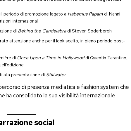
il periodo di promozione legato a
Habemus Papam
di Nanni
zioni internazionali.
azione di
Behind the Candelabra
di Steven Soderbergh.
ato attenzione anche per il look scelto, in pieno periodo post-
emière di
Once Upon a Time in Hollywood
di Quentin Tarantino,
ell’edizione.
ati alla presentazione di
Stillwater
.
percorso di presenza mediatica e fashion system che
 ha consolidato la sua visibilità internazionale
rrazione social