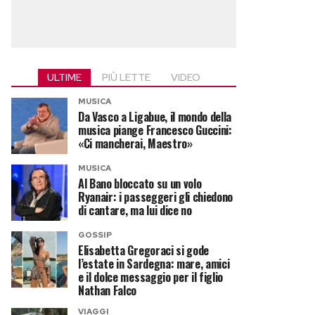
ULTIME
PIÙ LETTE
VIDEO
MUSICA
Da Vasco a Ligabue, il mondo della
musica piange Francesco Guccini:
«Ci mancherai, Maestro»
MUSICA
Al Bano bloccato su un volo
Ryanair: i passeggeri gli chiedono
di cantare, ma lui dice no
GOSSIP
Elisabetta Gregoraci si gode
l’estate in Sardegna: mare, amici
e il dolce messaggio per il figlio
Nathan Falco
VIAGGI