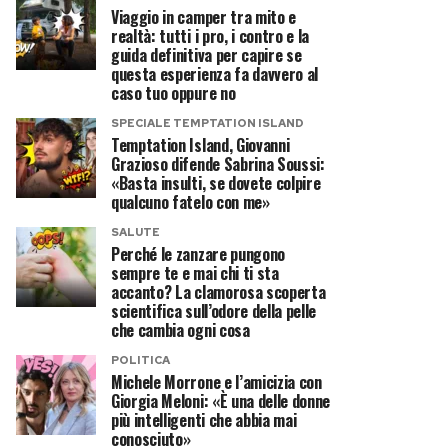
Viaggio in camper tra mito e
realtà: tutti i pro, i contro e la
guida definitiva per capire se
questa esperienza fa davvero al
caso tuo oppure no
SPECIALE TEMPTATION ISLAND
Temptation Island, Giovanni
Grazioso difende Sabrina Soussi:
«Basta insulti, se dovete colpire
qualcuno fatelo con me»
SALUTE
Perché le zanzare pungono
sempre te e mai chi ti sta
accanto? La clamorosa scoperta
scientifica sull’odore della pelle
che cambia ogni cosa
POLITICA
Michele Morrone e l’amicizia con
Giorgia Meloni: «È una delle donne
più intelligenti che abbia mai
conosciuto»