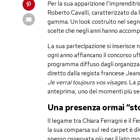
Per la sua apparizione l’imprenditri
Roberto Cavalli, caratterizzato da la
gamma. Un look costruito nel segno 
scelte che negli anni hanno accomp
La sua partecipazione si inserisce 
ogni anno affiancano il concorso uff
programma diffuso dagli organizzator
diretto dalla regista francese Jean
Je verrai toujours vos visages
. La 
anteprima, uno dei momenti più segu
Una presenza ormai “st
Il legame tra Chiara Ferragni e il F
la sua comparsa sul red carpet è d
spesso osservata più per il lato m