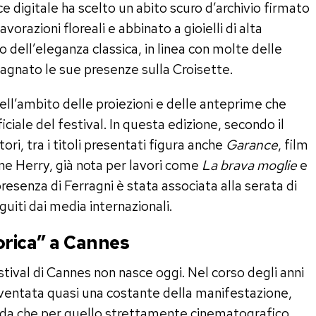
ce digitale ha scelto un abito scuro d’archivio firmato
vorazioni floreali e abbinato a gioielli di alta
dell’eleganza classica, in linea con molte delle
agnato le sue presenze sulla Croisette.
nell’ambito delle proiezioni e delle anteprime che
iciale del festival. In questa edizione, secondo il
i, tra i titoli presentati figura anche
Garance
, film
ne Herry, già nota per lavori come
La brava moglie
e
presenza di Ferragni è stata associata alla serata di
iti dai media internazionali.
orica” a Cannes
estival di Cannes non nasce oggi. Nel corso degli anni
iventata quasi una costante della manifestazione,
oda che per quello strettamente cinematografico.