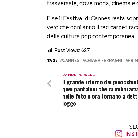
trasversale, dove moda, cinema e
E se il Festival di Cannes resta so
vero che ogni anno il red carpet racc
della cultura pop contemporanea.
Post Views:
627
TAG:
CANNES
CHIARA FERRAGNI
PRI
DA NON PERDERE
Il grande ritorno dei pinocchiet
quei pantaloni che ci imbarazz
nelle foto e ora tornano a det
legge
SE
INST