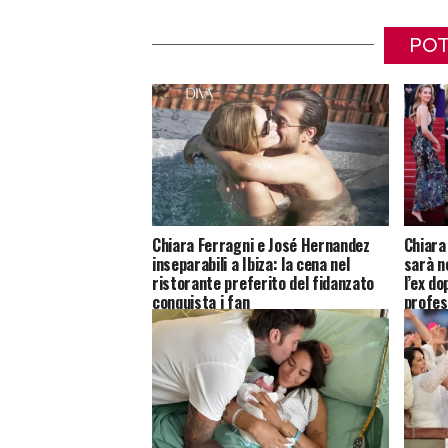
POT
Chiara Ferragni e José Hernandez
Chiara
inseparabili a Ibiza: la cena nel
sarà n
ristorante preferito del fidanzato
l’ex do
conquista i fan
profes