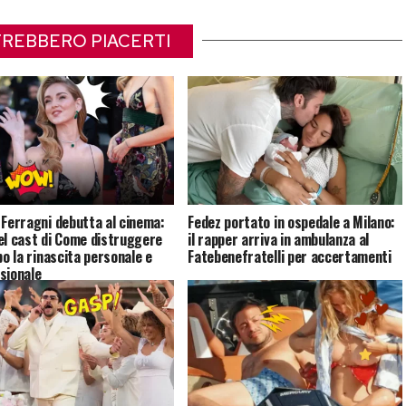
REBBERO PIACERTI
 Ferragni debutta al cinema:
Fedez portato in ospedale a Milano:
el cast di Come distruggere
il rapper arriva in ambulanza al
po la rinascita personale e
Fatebenefratelli per accertamenti
sionale