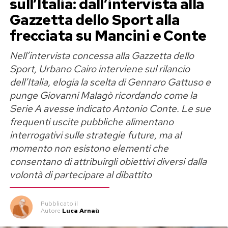
sull’Italia: dall’intervista alla
«Amo le mie curve e il corpo che mi
Gazzetta dello Sport alla
ha permesso di diventare madre»
frecciata su Mancini e Conte
Nell’intervista concessa alla Gazzetta dello
Georgina Rodriguez è madre di sei figli e nel suo
Sport, Urbano Cairo interviene sul rilancio
messaggio ricorda proprio il ruolo della
dell’Italia, elogia la scelta di Gennaro Gattuso e
maternità nel rapporto con il proprio corpo.
punge Giovanni Malagò ricordando come la
Spiega di voler trasmettere alle sue figlie un
Serie A avesse indicato Antonio Conte. Le sue
principio semplice ma fondamentale: il valore di
frequenti uscite pubbliche alimentano
una persona non può essere misurato
interrogativi sulle strategie future, ma al
dall’aspetto fisico né dai giudizi di perfetti
momento non esistono elementi che
consentano di attribuirgli obiettivi diversi dalla
sconosciuti.
volontà di partecipare al dibattito
«Amo le mie curve. Amo la libertà di vivere nel
corpo che scelgo. Nel corpo che mi sostiene, che
Pubblicato
il
Autore
Luca Arnaù
mi ha permesso di abbracciare, creare vita,