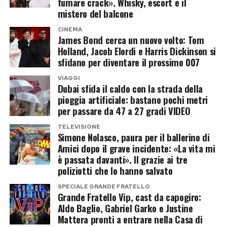
fumare crack». Whisky, escort e il
fotografia pubblicata dallo stesso Ronaldo circa
mistero del balcone
ipotesi.
dieci anni fa. Un modo per mostrare come,
CINEMA
Una cosa, invece, appare evidente. Urbano Cairo
James Bond cerca un nuovo volto: Tom
nonostante il passare del tempo, continui a
Holland, Jacob Elordi e Harris Dickinson si
continua a utilizzare il proprio ruolo di editore e
mantenere una condizione atletica eccezionale
sfidano per diventare il prossimo 007
dirigente sportivo per intervenire su alcuni dei
grazie ad allenamenti rigorosi e a uno stile di vita
VIAGGI
temi più delicati del calcio italiano, dalla
molto disciplinato.
Dubai sfida il caldo con la strada della
governance federale al futuro della Nazionale. E
pioggia artificiale: bastano pochi metri
Cristiano Jr. è ormai più alto di
per passare da 47 a 27 gradi VIDEO
quando parla, le sue parole difficilmente
passano inosservate.
Cristiano Ronaldo
TELEVISIONE
Simone Nolasco, paura per il ballerino di
Amici dopo il grave incidente: «La vita mi
A catturare davvero l’attenzione dei fan, però, è
Post Views:
290
è passata davanti». Il grazie ai tre
stato Cristiano Jr. Il primogenito del fuoriclasse
poliziotti che lo hanno salvato
portoghese, che ha compiuto sedici anni, appare
SPECIALE GRANDE FRATELLO
Grande Fratello Vip, cast da capogiro:
ormai sensibilmente più alto del padre, alto 1
Aldo Baglio, Gabriel Garko e Justine
metro e 87 centimetri.
Mattera pronti a entrare nella Casa di