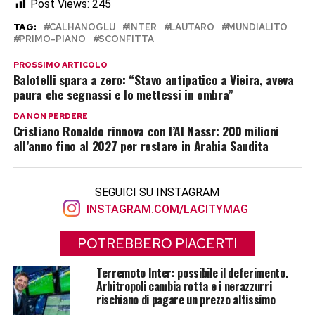
Post Views:
245
TAG:
CALHANOGLU
INTER
LAUTARO
MUNDIALITO
PRIMO-PIANO
SCONFITTA
PROSSIMO ARTICOLO
Balotelli spara a zero: “Stavo antipatico a Vieira, aveva
paura che segnassi e lo mettessi in ombra”
DA NON PERDERE
Cristiano Ronaldo rinnova con l’Al Nassr: 200 milioni
all’anno fino al 2027 per restare in Arabia Saudita
SEGUICI SU INSTAGRAM
INSTAGRAM.COM/LACITYMAG
POTREBBERO PIACERTI
Terremoto Inter: possibile il deferimento.
Arbitropoli cambia rotta e i nerazzurri
rischiano di pagare un prezzo altissimo