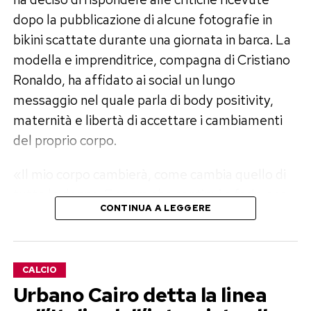
dopo la pubblicazione di alcune fotografie in
bikini scattate durante una giornata in barca. La
modella e imprenditrice, compagna di Cristiano
Ronaldo, ha affidato ai social un lungo
messaggio nel quale parla di body positivity,
maternità e libertà di accettare i cambiamenti
del proprio corpo.
«Il mio corpo cambierà, come cambia quello di
tutte le donne. E spero che continui a farlo per
CONTINUA A LEGGERE
molti anni ancora, perché significherà che
continuo a vivere», scrive Georgina,
trasformando quella che era nata come una
CALCIO
polemica estiva in una riflessione più ampia
Urbano Cairo detta la linea
sull’immagine femminile.