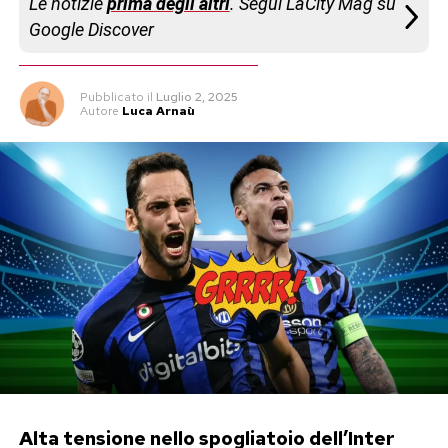
Le notizie
prima degli altri
. Segui LaCity Mag su
Google Discover
Pubblicato
il
Luglio 2, 2025
Autore
Luca Arnaù
Alta tensione nello spogliatoio dell’Inter