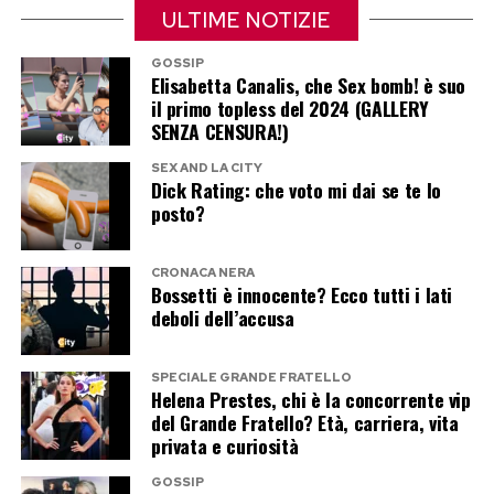
ULTIME NOTIZIE
lontani dai riflettori del calcio. Ronaldo continua
a condividere con i suoi milioni di follower scorci
GOSSIP
Elisabetta Canalis, che Sex bomb! è suo
della propria vita privata, mantenendo però
il primo topless del 2024 (GALLERY
sempre al centro il valore della famiglia.
SENZA CENSURA!)
E se la fotografia da culturista ha strappato
SEX AND LA CITY
Dick Rating: che voto mi dai se te lo
sorrisi ricordando quella di dieci anni fa, il vero
posto?
protagonista della gallery è stato Cristiano Jr.
Per molti tifosi il tempo sembra essere volato: il
CRONACA NERA
Bossetti è innocente? Ecco tutti i lati
bambino che accompagnava il padre alle
deboli dell’accusa
premiazioni è ormai un ragazzo che lo guarda…
dall’alto.
SPECIALE GRANDE FRATELLO
Helena Prestes, chi è la concorrente vip
del Grande Fratello? Età, carriera, vita
Post Views:
292
privata e curiosità
GOSSIP