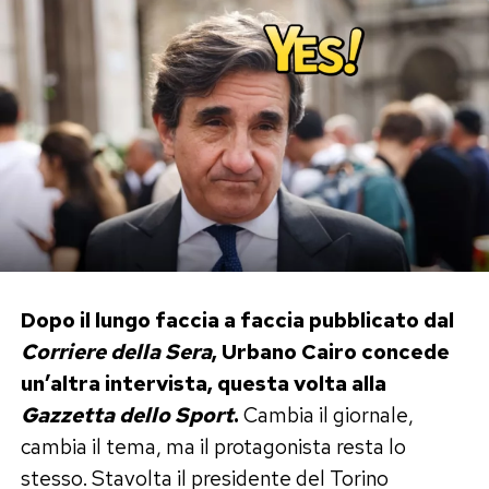
cadere e rialzarmi», scrive.
Per la showgirl, allenarsi non significa inseguire
un ideale estetico, ma prendersi cura della
salute fisica e mentale. «Mi alleno perché mi
rende felice. Perché mi appassiona. Mi dà salute,
serenità mentale, disciplina, energia e
benessere».
Il sostegno di Cristiano Ronaldo
Dopo il lungo faccia a faccia pubblicato dal
Nel lungo sfogo trova spazio anche Cristiano
Corriere della Sera
, Urbano Cairo concede
Ronaldo, che secondo il racconto di Georgina
un’altra intervista, questa volta alla
l’ha aiutata a ridimensionare il peso dei
Gazzetta dello Sport
.
Cambia il giornale,
commenti comparsi sui social.
cambia il tema, ma il protagonista resta lo
Dopo la diffusione delle fotografie in bikini, la
stesso. Stavolta il presidente del Torino