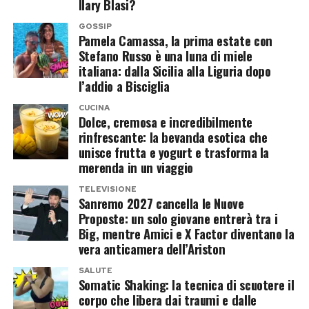
Ilary Blasi?
Nelle fotografie condivise sui social la crescita
GOSSIP
del ragazzo è evidente e molti utenti hanno
Pamela Camassa, la prima estate con
sottolineato come Cristiano Jr. stia assumendo
Stefano Russo è una luna di miele
italiana: dalla Sicilia alla Liguria dopo
sempre più l’aspetto di un giovane atleta. Da
l’addio a Bisciglia
tempo segue le orme del padre nel calcio e
CUCINA
continua il proprio percorso nelle giovanili,
Dolce, cremosa e incredibilmente
alimentando inevitabilmente il sogno di poter un
rinfrescante: la bevanda esotica che
unisce frutta e yogurt e trasforma la
giorno giocare al suo fianco.
merenda in un viaggio
Una famiglia sempre più numerosa
TELEVISIONE
Sanremo 2027 cancella le Nuove
Proposte: un solo giovane entrerà tra i
Oltre a Cristiano Jr., Ronaldo è padre di altri
Big, mentre Amici e X Factor diventano la
quattro figli. I gemelli
Eva
e
Mateo
, nati nel
vera anticamera dell’Ariston
2017 tramite maternità surrogata, fanno parte
SALUTE
della famiglia insieme ad
Alana Martina
, nata
Somatic Shaking: la tecnica di scuotere il
corpo che libera dai traumi e dalle
nello stesso anno dalla relazione con Georgina