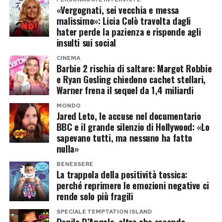
Per Victoria, il risultato della partita era
«Vergognati, sei vecchia e messa
probabilmente il dettaglio meno importante
malissimo»: Licia Colò travolta dagli
hater perde la pazienza e risponde agli
della giornata.
insulti sui social
Da quel colpo di fulmine a una delle
CINEMA
Barbie 2 rischia di saltare: Margot Robbie
coppie più famose del mondo
e Ryan Gosling chiedono cachet stellari,
Warner frena il sequel da 1,4 miliardi
Pochi mesi dopo quel primo incontro, la
MONDO
Jared Leto, le accuse nel documentario
relazione tra Victoria Adams e David Beckham
BBC e il grande silenzio di Hollywood: «Lo
sarebbe diventata una delle più seguite del
sapevano tutti, ma nessuno ha fatto
pianeta. Da allora sono passati quasi trent’anni,
nulla»
quattro figli, una carriera straordinaria per
BENESSERE
La trappola della positività tossica:
entrambi e un impero costruito tra moda, sport
perché reprimere le emozioni negative ci
e imprenditoria.
rende solo più fragili
Nel tempo hanno attraversato gossip,
SPECIALE TEMPTATION ISLAND
Danilo D’Angelo, altro che seconda