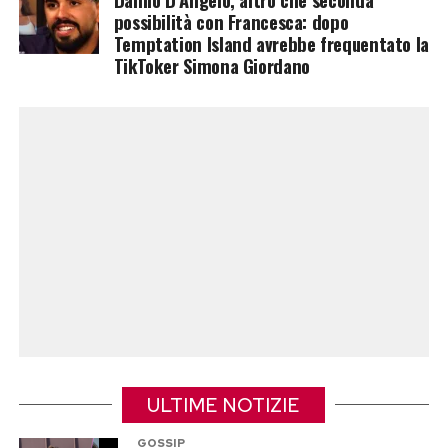
trasferimenti internazionali, pressioni
possibilità con Francesca: dopo
mediatiche e crisi raccontate dalla stampa,
Temptation Island avrebbe frequentato la
TikToker Simona Giordano
riuscendo però a restare una delle coppie più
solide del panorama internazionale.
Alla fine, tutto è iniziato nel modo più semplice
e imprevedibile possibile: non con un gol, non
con un concerto e nemmeno con un
appuntamento organizzato. Ma con un adesivo,
uno sguardo e la curiosità di conoscere quel
ragazzo che, di lì a poco, sarebbe diventato il
grande amore della sua vita.
Post Views:
312
ULTIME NOTIZIE
GOSSIP