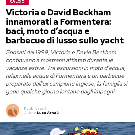
CALCIO
Victoria e David Beckham
innamorati a Formentera:
baci, moto d’acqua e
barbecue di lusso sullo yacht
Sposati dal 1999, Victoria e David Beckham
continuano a mostrarsi affiatati durante le
vacanze estive. Tra escursioni in moto d’acqua,
relax nelle acque di Formentera e un barbecue
preparato dall’ex campione inglese, la famiglia si
gode qualche giorno lontano dagli impegni.
Tra le immagini compare infatti una posa da
culturista che richiama quasi perfettamente una
Pubblicato
il
Autore
Luca Arnaù
fotografia pubblicata dallo stesso Ronaldo circa
dieci anni fa. Un modo per mostrare come,
nonostante il passare del tempo, continui a