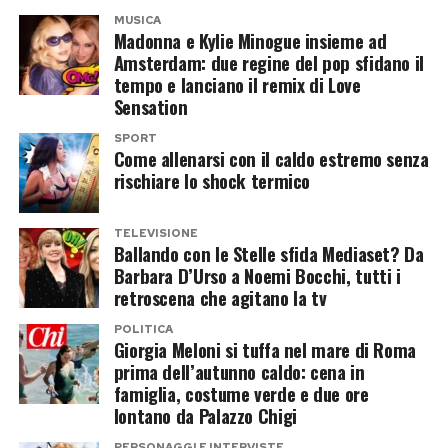
ancora di conoscerlo, Victoria aveva già deciso
MUSICA
che quel giovane calciatore del Manchester
Madonna e Kylie Minogue insieme ad
United meritava almeno uno sguardo dal vivo.
Amsterdam: due regine del pop sfidano il
tempo e lanciano il remix di Love
Il calcio? Non le interessava affatto
Sensation
SPORT
La rivelazione più curiosa riguarda però il motivo
Come allenarsi con il caldo estremo senza
rischiare lo shock termico
che la portò allo stadio. Non certo la passione
per il pallone.
TELEVISIONE
Ballando con le Stelle sfida Mediaset? Da
«La verità è che non sono mai stata una fan
Barbara D’Urso a Noemi Bocchi, tutti i
del calcio. Sono andata a quella partita solo
retroscena che agitano la tv
perché il mio manager era un tifoso del
POLITICA
Giorgia Meloni si tuffa nel mare di Roma
Manchester United… e perché volevo
prima dell’autunno caldo: cena in
vedere il ragazzo dell’adesivo.»
famiglia, costume verde e due ore
lontano da Palazzo Chigi
Una confessione che farà sorridere molti tifosi.
PERSONAGGI E INTERVISTE