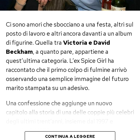
sempre al centro il valore della famiglia.
Con loro stanno trascorrendo alcuni giorni di
vacanza anche il figlio
Romeo Beckham
, 23
E se la fotografia da culturista ha strappato
Ci sono amori che sbocciano a una festa, altri sul
anni, insieme alla fidanzata
Kim Turnbull
, 25
sorrisi ricordando quella di dieci anni fa, il vero
posto di lavoro e altri ancora davanti a un album
anni. La famiglia ha scelto di vivere il
protagonista della gallery è stato Cristiano Jr.
di figurine. Quella tra
Victoria e David
Mediterraneo alternando uscite in mare, bagni e
Per molti tifosi il tempo sembra essere volato: il
Beckham
, a quanto pare, appartiene a
momenti di convivialità sul ponte
bambino che accompagnava il padre alle
quest’ultima categoria. L’ex Spice Girl ha
dell’imbarcazione.
premiazioni è ormai un ragazzo che lo guarda…
raccontato che il primo colpo di fulmine arrivò
dall’alto.
osservando una semplice immagine del futuro
Il barbecue firmato David Beckham
marito stampata su un adesivo.
Post Views:
202
Dopo la mattinata trascorsa tra sole e mare,
Una confessione che aggiunge un nuovo
David Beckham ha indossato i panni del
capitolo alla storia di una delle coppie più celebri
perfetto padrone di casa.
degli ultimi trent’anni, insieme dal 1997 e
sposata dal 1999.
L’ex calciatore ha preparato un barbecue per
CONTINUA A LEGGERE