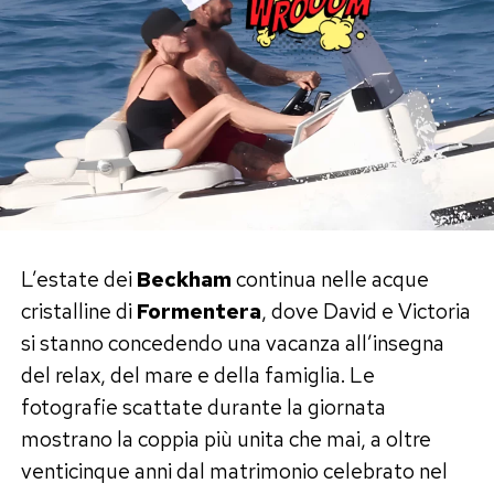
mantenere una condizione atletica eccezionale
grazie ad allenamenti rigorosi e a uno stile di vita
molto disciplinato.
Cristiano Jr. è ormai più alto di
Cristiano Ronaldo
A catturare davvero l’attenzione dei fan, però, è
stato Cristiano Jr. Il primogenito del fuoriclasse
L’estate dei
Beckham
continua nelle acque
portoghese, che ha compiuto sedici anni, appare
cristalline di
Formentera
, dove David e Victoria
ormai sensibilmente più alto del padre, alto 1
si stanno concedendo una vacanza all’insegna
metro e 87 centimetri.
del relax, del mare e della famiglia. Le
fotografie scattate durante la giornata
Nelle fotografie condivise sui social la crescita
mostrano la coppia più unita che mai, a oltre
del ragazzo è evidente e molti utenti hanno
venticinque anni dal matrimonio celebrato nel
sottolineato come Cristiano Jr. stia assumendo