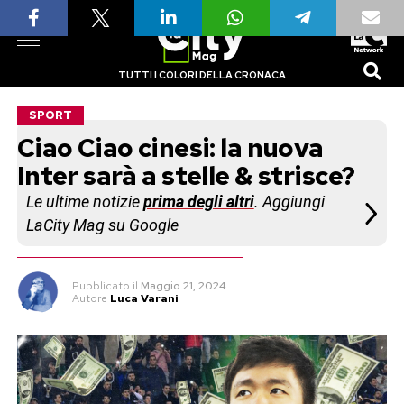
TUTTI I COLORI DELLA CRONACA
SPORT
Ciao Ciao cinesi: la nuova
Inter sarà a stelle & strisce?
Le ultime notizie
prima degli altri
. Aggiungi
LaCity Mag su Google
Pubblicato
il
Maggio 21, 2024
Autore
Luca Varani