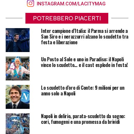
INSTAGRAM.COM/LACITYMAG
POTREBBERO PIACERTI
Inter campione d’Italia: il Parma si arrende a
San Siro e i nerazzurri alzano lo scudetto tra
festa e liberazione
Un Posto al Sole e uno in Paradiso: il Napoli
vince lo scudetto… e il cast esplode in festa!
Lo scudetto d’oro di Conte: 9 milioni per un
anno solo a Napoli
Napoli in delirio, parata-scudetto da sogno:
cori, fumogeni e una promessa da brividi