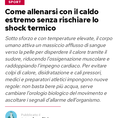
SPORT
vive la vita con amore».
ricorda che la Serie A aveva espresso una
Come allenarsi con il caldo
preferenza diversa rispetto a quella poi
Parole che Georgina ha voluto condividere
estremo senza rischiare lo
maturata ai vertici federali.
pubblicamente, ringraziando il compagno anche
shock termico
La stoccata su Mancini e Conte
per i valori che trasmette ai figli «come padre e
Sotto sforzo e con temperature elevate, il corpo
come uomo».
umano attiva un massiccio afflusso di sangue
Il riferimento è alla successione sulla panchina
«Chi decide quale sia il corpo
verso la pelle per disperdere il calore tramite il
azzurra. Cairo osserva che
Antonio Conte
sudore, riducendo l’ossigenazione muscolare e
rappresentava il nome indicato dai club di Serie
giusto?»
raddoppiando l’impegno cardiaco. Per evitare
A, mentre
Roberto Mancini
sarebbe stata una
colpi di calore, disidratazione e cali pressori,
scelta sostenuta da
Giovanni Malagò
.
Nella parte finale del messaggio, Georgina
medici e preparatori atletici impongono nuove
Rodriguez allarga il discorso oltre la propria
regole: non basta bere più acqua, serve
Una frase che molti hanno interpretato come
esperienza personale e pone alcune domande
cambiare l’orologio biologico del movimento e
una frecciata all’ex presidente del CONI,
che riguardano il modo in cui vengono giudicate
ascoltare i segnali d’allarme dell’organismo.
riaprendo indirettamente il dibattito sulle
le donne sui social.
decisioni che hanno segnato gli ultimi anni della
Pubblicato
il