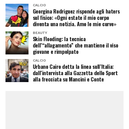
e si rischia l’iponatriemia. È fondamentale
CALCIO
Georgina Rodriguez risponde agli haters
integrare soluzioni isotoniche contenenti sodio,
sul fisico: «Ogni estate il mio corpo
potassio e magnesio per ripristinare gli
diventa una notizia. Amo le mie curve»
elettroliti persi con la sudorazione.
BEAUTY
Skin Flooding: la tecnica
dell’“allagamento” che mantiene il viso
3. Abbigliamento: il paradosso del cotone
giovane e rimpolpato
Il cotone è il peggior nemico dello sportivo
CALCIO
estivo: assorbe il sudore, diventa pesante, si
Urbano Cairo detta la linea sull’Italia:
dall’intervista alla Gazzetta dello Sport
incolla alla pelle e impedisce la traspirazione. Gli
alla frecciata su Mancini e Conte
esperti consigliano di utilizzare esclusivamente
tessuti tecnici sintetici micro-forati (come il
poliestere di ultima generazione o il nylon
tecnico) dal fit rilassato e di colori chiari, che
riflettono i raggi solari e spingono l’umidità
verso l’esterno, favorendo il raffreddamento