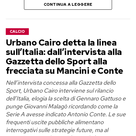
CONTINUA A LEGGERE
molti anni ancora, perché significherà che
continuo a vivere», scrive Georgina,
trasformando quella che era nata come una
CALCIO
polemica estiva in una riflessione più ampia
Urbano Cairo detta la linea
sull’immagine femminile.
sull’Italia: dall’intervista alla
«Amo le mie curve e il corpo che mi
Gazzetta dello Sport alla
ha permesso di diventare madre»
frecciata su Mancini e Conte
Nell’intervista concessa alla Gazzetta dello
Georgina Rodriguez è madre di sei figli e nel suo
Sport, Urbano Cairo interviene sul rilancio
messaggio ricorda proprio il ruolo della
dell’Italia, elogia la scelta di Gennaro Gattuso e
maternità nel rapporto con il proprio corpo.
punge Giovanni Malagò ricordando come la
Spiega di voler trasmettere alle sue figlie un
Serie A avesse indicato Antonio Conte. Le sue
principio semplice ma fondamentale: il valore di
frequenti uscite pubbliche alimentano
una persona non può essere misurato
interrogativi sulle strategie future, ma al