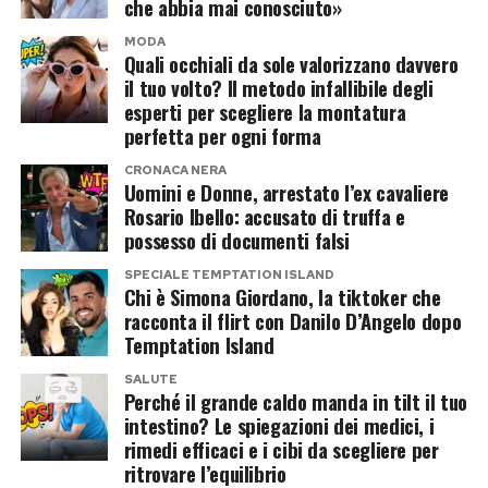
più respirabile, o la tarda serata dopo il
che abbia mai conosciuto»
Post Views:
140
tramonto. Se l’unica opzione è la pausa pranzo,
MODA
Quali occhiali da sole valorizzano davvero
l’unica scelta sicura è un ambiente climatizzato
il tuo volto? Il metodo infallibile degli
artificialmente, impostato a non più di 5°C in
esperti per scegliere la montatura
meno rispetto alla temperatura esterna per
perfetta per ogni forma
evitare shock termici.
CRONACA NERA
Uomini e Donne, arrestato l’ex cavaliere
2. L’ingegneria dell’idratazione: oltre la
Rosario Ibello: accusato di truffa e
possesso di documenti falsi
semplice acqua
SPECIALE TEMPTATION ISLAND
Aspettare lo stimolo della sete significa essere
Chi è Simona Giordano, la tiktoker che
racconta il flirt con Danilo D’Angelo dopo
già disidratati dell’1%. La strategia corretta
Temptation Island
prevede di bere 500 ml di acqua nelle due ore
SALUTE
precedenti lo sforzo, e poi sorseggiare circa 150
Perché il grande caldo manda in tilt il tuo
ml ogni 15 o 20 minuti di attività. Se
intestino? Le spiegazioni dei medici, i
rimedi efficaci e i cibi da scegliere per
l’allenamento supera i 45 minuti, l’acqua da sola
ritrovare l’equilibrio
non basta più: lo svuotamento gastrico rallenta