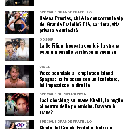
flussi sanguigni principali.
SPECIALE GRANDE FRATELLO
Helena Prestes, chi è la concorrente vip
Post Views:
541
del Grande Fratello? Età, carriera, vita
privata e curiosità
GOSSIP
La De Filippi beccata con lui: la strana
coppia a cavallo si rilassa in vacanza
VIDEO
Video scandalo a Temptation Island
Spagna: lei fa sesso con un tentatore,
lui impazzisce in diretta
SPECIALE OLIMPIADI 2024
Fact checking su Imane Khelif, la pugile
al centro delle polemiche. Davvero è
trans?
SPECIALE GRANDE FRATELLO
Shaila del Grande Fratello: balzi da