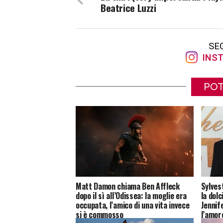
Beatrice Luzzi
SE
INST
POT
Matt Damon chiama Ben Affleck
Sylves
dopo il sì all’Odissea: la moglie era
la dol
occupata, l’amico di una vita invece
Jennif
si è commosso
l’amore