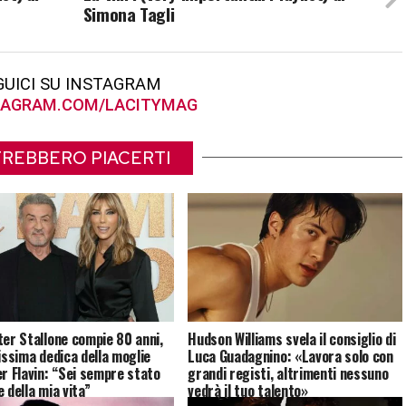
Simona Tagli
GUICI SU INSTAGRAM
AGRAM.COM/LACITYMAG
REBBERO PIACERTI
ter Stallone compie 80 anni,
Hudson Williams svela il consiglio di
cissima dedica della moglie
Luca Guadagnino: «Lavora solo con
er Flavin: “Sei sempre stato
grandi registi, altrimenti nessuno
 della mia vita”
vedrà il tuo talento»