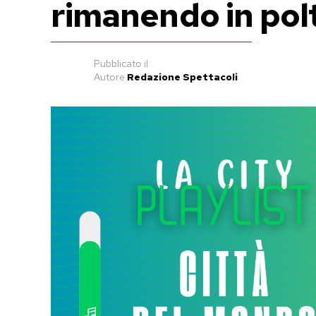
rimanendo in pol
Pubblicato
il
Autore
Redazione Spettacoli