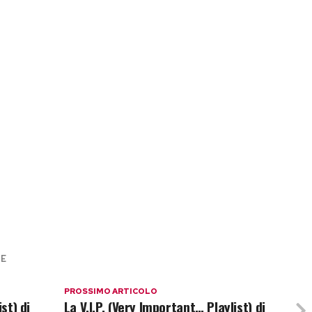
RE
PROSSIMO ARTICOLO
st) di
La V.I.P. (Very Important… Playlist) di