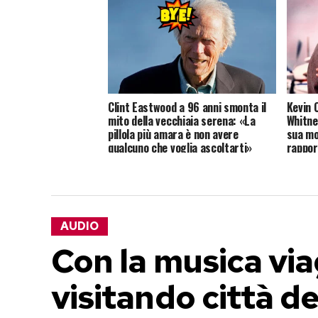
Clint Eastwood a 96 anni smonta il
Kevin 
mito della vecchiaia serena: «La
Whitne
pillola più amara è non avere
sua mo
qualcuno che voglia ascoltarti»
rappor
AUDIO
Con la musica vi
visitando città 