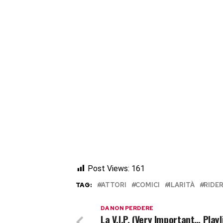
Post Views:
161
TAG:
ATTORI
COMICI
ILARITÀ
RIDE
DA NON PERDERE
La V.I.P. (Very Important… Playli