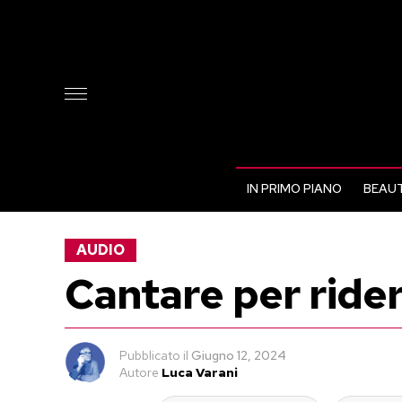
IN PRIMO PIANO
BEAUT
AUDIO
Cantare per ride
Pubblicato
il
Giugno 12, 2024
Autore
Luca Varani