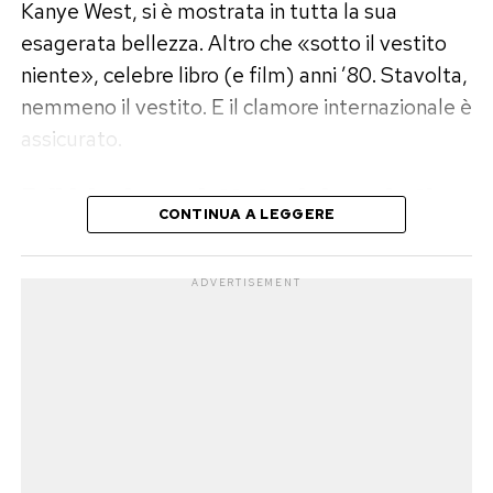
Kanye West, si è mostrata in tutta la sua
Post Views:
289
esagerata bellezza. Altro che «sotto il vestito
niente», celebre libro (e film) anni ’80. Stavolta,
nemmeno il vestito. E il clamore internazionale è
assicurato.
Esibizionismo dettato dal marketing
CONTINUA A LEGGERE
o disordine mentale?
ADVERTISEMENT
Non è la prima volta che le trovate di marketing
di lady West propongono look estremi che
sembrano esperimenti di body painting poco
riusciti. Tra chi parla di un banale modo per farsi
pubblicità e chi evoca un possibile disordine
mentale che sfocia nell’esibizionismo, al di là di
chi si erge censore dei costumi (anche senza