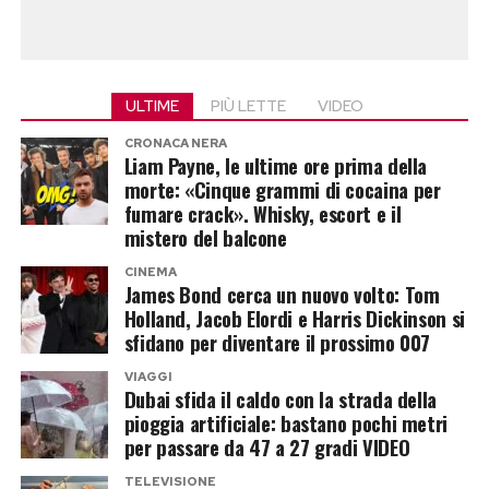
costumi) e a chi fa il moralizzatore di
professione, emerge senza dubbio un tema.
Punto di non ritorno
ULTIME
PIÙ LETTE
VIDEO
CRONACA NERA
Fino a che punta ci si può spingere per far
Liam Payne, le ultime ore prima della
morte: «Cinque grammi di cocaina per
parlare di sé? D’accordo che si tratta di
fumare crack». Whisky, escort e il
spettacolo ma questa volta siamo arrivati al
mistero del balcone
punto di rottura. Riflettori, «scandalo»,
CINEMA
polemiche e dibattiti che durano per giorni, sui
James Bond cerca un nuovo volto: Tom
Holland, Jacob Elordi e Harris Dickinson si
giornali e sui social. Obiettivo raggiunto.
sfidano per diventare il prossimo 007
D’altronde, lei faccia ciò che vuole. Prima o poi
doveva succedere. Se non altro, da oggi in poi,
VIAGGI
Dubai sfida il caldo con la strada della
almeno sul tema nude look non si potrà fare di
pioggia artificiale: bastano pochi metri
peggio. Forse.
per passare da 47 a 27 gradi VIDEO
TELEVISIONE