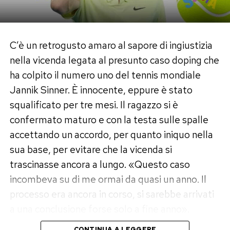
portando avanti questa difesa da tre anni contro
un Paese, la Russia, che ha scatenato una guerra
di invasione passando sopra ogni convenzione di
C’è un retrogusto amaro al sapore di ingiustizia
diritto internazionale. Ricapitolando: il dittatore
nella vicenda legata al presunto caso doping che
Putin ha voluto una guerra di invasione in
ha colpito il numero uno del tennis mondiale
Ucraina. Le basi. Che evidentemente, a questo
Jannik Sinner. È innocente, eppure è stato
giro, mancano all’uomo più potente del mondo.
squalificato per tre mesi. Il ragazzo si è
confermato maturo e con la testa sulle spalle
Post Views:
285
accettando un accordo, per quanto iniquo nella
sua base, per evitare che la vicenda si
trascinasse ancora a lungo. «Questo caso
incombeva su di me ormai da quasi un anno. Il
processo era ancora in corso, si sarebbe arrivati
a una conclusione forse solo a fine anno».
CONTINUA A LEGGERE