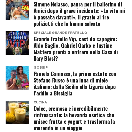
L’AI si vendica in nome delle donne
Simone Nolasco, paura per il ballerino di
Amici dopo il grave incidente: «La vita mi
è passata davanti». Il grazie ai tre
Ora è il turno di Kanye West, visto che da ieri
poliziotti che lo hanno salvato
circola in maniera virale un’immagine “vendetta”
SPECIALE GRANDE FRATELLO
generata dall’intelligenza artificiale che lo
Grande Fratello Vip, cast da capogiro:
mostra completamente nudo sul red carpet dei
Aldo Baglio, Gabriel Garko e Justine
Mattera pronti a entrare nella Casa di
Grammy Award al posto della moglie Bianca
Ilary Blasi?
Censori. L’atteggiamento del rapper
considerato dalla maggior parte degli utenti
GOSSIP
Pamela Camassa, la prima estate con
“misogino” viene ora ribaltato e la sua foto in
Stefano Russo è una luna di miele
poco più di due giorni ha ottenuto 4,3 milioni di
italiana: dalla Sicilia alla Liguria dopo
l’addio a Bisciglia
visualizzazioni soltanto su “X”, attirando anche
l’attenzione di molte star che per lui non
CUCINA
Dolce, cremosa e incredibilmente
avevano avuto parole estremamente “positive”.
rinfrescante: la bevanda esotica che
unisce frutta e yogurt e trasforma la
merenda in un viaggio