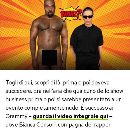
negligenza di alcuni membri del suo
entourage».
Wada di parte
Sinner ha scelto di chiuderla qui per evitare
ulteriori tormenti e, chissà, una squalifica ancora
più pesante. Perché da quelle parti la giustizia
non conta. La Wada lo ha già dimostrato,
procede per partito preso. Ma la scelta di Sinner
Togli di qui, scopri di là, prima o poi doveva
dovrebbe aprire una riflessione: perché lo sport
succedere. Era nell’aria che qualcuno dello show
professionistico, che non è solo un gioco, deve
business prima o poi si sarebbe presentato a un
dipendere e sottostare a queste cialtronerie?
evento completamente nudo. È successo ai
Sarebbe anche l’ora che l’agenzia mondiale
Grammy –
guarda il video integrale qui
–
dell’ingiustizia Wada nel dimenticatoio
dove Bianca Censori, compagna del rapper