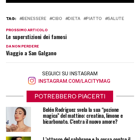
TAG:
BENESSERE
CIBO
DIETA
PIATTO
SALUTE
PROSSIMO ARTICOLO
Le superstizioni dei famosi
DA NON PERDERE
Viaggio a San Galgano
SEGUICI SU INSTAGRAM
INSTAGRAM.COM/LACITYMAG
POTREBBERO PIACERTI
Belén Rodriguez svela la sua “pozione
magica” del mattino: creatina, limone e
bicarbonato. C’entra il nuovo amore?
L’attacco del calabrone e la corsa contro il