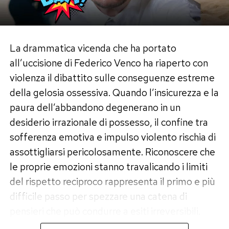
sanguigno, stimola i
fibroblasti
– le cellule
officina della nostra pelle – a produrre nuovo
collagene, acido ialuronico ed elastina. Il
La drammatica vicenda che ha portato
risultato? Una pelle visibilmente più idratata,
all’uccisione di Federico Venco ha riaperto con
una riduzione della profondità delle rughe
violenza il dibattito sulle conseguenze estreme
d’espressione e una ritrovata luminosità globale.
della gelosia ossessiva. Quando l’insicurezza e la
Gli ingredienti cult per il cocktail
paura dell’abbandono degenerano in un
desiderio irrazionale di possesso, il confine tra
perfetto
sofferenza emotiva e impulso violento rischia di
Preparare a casa questo elisir non significa
assottigliarsi pericolosamente. Riconoscere che
semplicemente sciogliere una polvere
le proprie emozioni stanno travalicando i limiti
nell’acqua, ma creare una sinergia di elementi
del rispetto reciproco rappresenta il primo e più
che ne potenzino gli effetti. Ecco la lista della
difficile passo per spezzare una catena di
spesa per un perfetto cocktail
glow
:
pensieri che può condurre a esiti irreversibili.