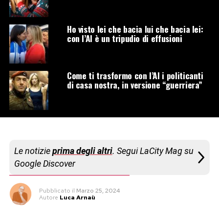
Ho visto lei che bacia lui che bacia lei:
con l’AI è un tripudio di effusioni
Come ti trasformo con l’AI i politicanti
di casa nostra, in versione “guerriera”
Le notizie
prima degli altri
. Segui LaCity Mag su
Google Discover
Pubblicato
il
Marzo 25, 2024
Autore
Luca Arnaù