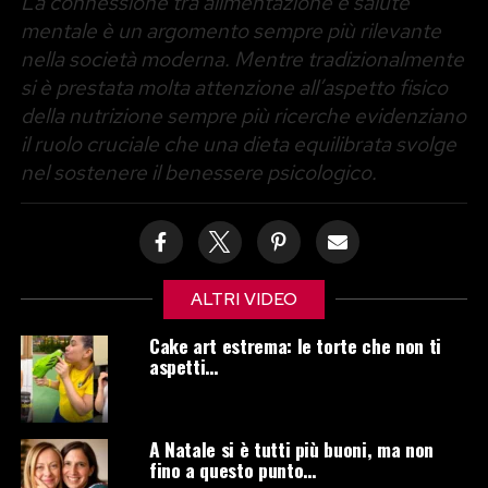
La connessione tra alimentazione e salute
mentale è un argomento sempre più rilevante
nella società moderna. Mentre tradizionalmente
si è prestata molta attenzione all’aspetto fisico
della nutrizione sempre più ricerche evidenziano
il ruolo cruciale che una dieta equilibrata svolge
nel sostenere il benessere psicologico.
ALTRI VIDEO
Cake art estrema: le torte che non ti
aspetti…
A Natale si è tutti più buoni, ma non
fino a questo punto…