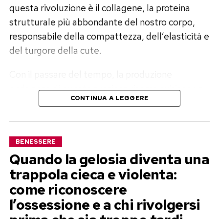
questa rivoluzione è il collagene, la proteina
strutturale più abbondante del nostro corpo,
responsabile della compattezza, dell’elasticità e
del turgore della cute.
Con il passare del tempo, la produzione
endogena di questa preziosa risorsa subisce un
CONTINUA A LEGGERE
rallentamento biologico. Per correre ai ripari e
trasformare la routine mattutina in un vero e
proprio trattamento d’urto, la tendenza del
BENESSERE
momento è la preparazione di cocktail di
Quando la gelosia diventa una
collagene fai-da-te: bevande fresche, piacevoli
trappola cieca e violenta:
al palato e potenziate con ingredienti naturali
come riconoscere
capaci di massimizzare l’assimilazione della
proteina da parte dell’organismo.
l’ossessione e a chi rivolgersi